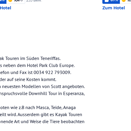
255 Bew.
Hotel
Zum Hotel
yak Touren im Süden Teneriffas.
cas neben dem Hotel Park Club Europe.
lefon und Fax ist 0034 922 793009.
der auf seine Kosten kommt.
n neuesten Modellen von Scott angeboten.
anspruchsvolle Downhill Tour in Esperanza,
ten wie z.B nach Masca, Teide, Anaga
eilt wird. Ausserdem gibt es Kayak Touren
nende Art und Weise die Tiere beobachten