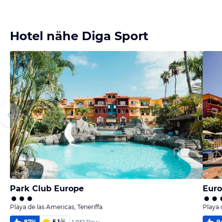
melden
melden
melden
melden
von Frank &
von Frank &
von Frank &
von Frank &
Yvonne
Yvonne
Yvonne
Yvonne
Hotel nähe Diga Sport
Park Club Europe
Euro
Playa de las Americas, Teneriffa
Playa 
87
%
5,1
/
6
9