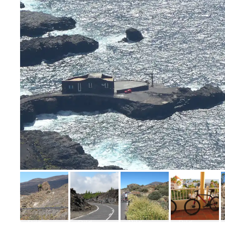
Bild melden
von Uta
Bild
Bild
Bild
Bild