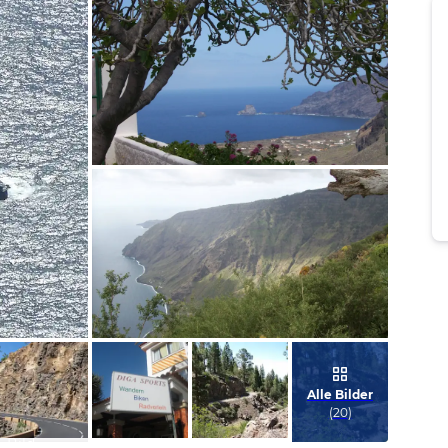
Bild melden
von Uta
Bild melden
von Uta
Alle Bilder
(
20
)
Bild