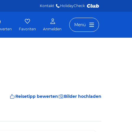
Kontakt
HolidayCheck 
Menü
werten
Favoriten
Anmelden
Reisetipp bewerten
Bilder hochladen