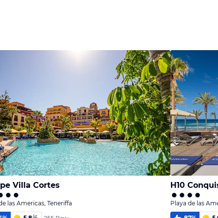
melden
Bild
Bild
melden
melden
von Frank &
Yvonne
von Philip
von Yvonne
pe Villa Cortes
H10 Conqui
de las Americas, Teneriffa
Playa de las Ame
4
%
5,8
/
6
87
%
5,