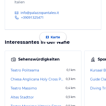
Italien
info@palazzopantaleo.it
+39091325471
Karte
Interessantes in der Nähe
Sehenswürdigkeiten
Spor
Teatro Politeama
0,1
km
Kursaal 
Chiesa Anglicana Holy Cross Palermo
0,3
km
Guide Cl
Teatro Massimo
0,4
km
Diving T
Altes Stadttor
0,5
km
0,5
km