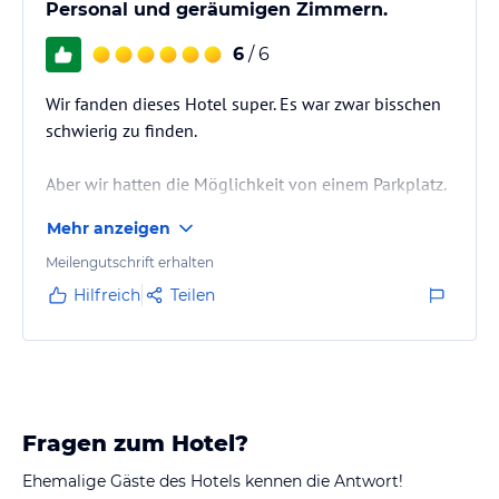
Personal und geräumigen Zimmern.
6
/ 6
Wir fanden dieses Hotel super. Es war zwar bisschen
schwierig zu finden.
Aber wir hatten die Möglichkeit von einem Parkplatz.
Der Service war super der Besitzer war total nett und
Mehr anzeigen
lustig
Und die Zimmer waren richtig groß einfach nur toll
Meilengutschrift erhalten
Hilfreich
Teilen
Fragen zum Hotel?
Ehemalige Gäste des Hotels kennen die Antwort!