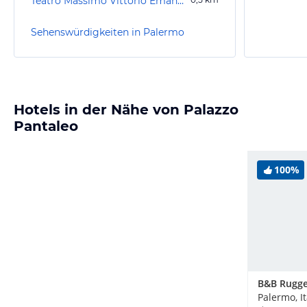
Teatro Massimo Vittorio Emanuele di Palermo
Sehenswürdigkeiten in Palermo
Hotels in der Nähe von Palazzo
Pantaleo
100%
Palermo, It