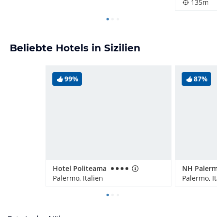
135m
Beliebte Hotels in Sizilien
99%
87%
Hotel Politeama
NH Paler
Palermo, Italien
Palermo, It