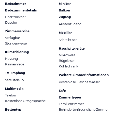
Badezimmer
Minibar
Badezimmerdetails
Balkon
Haartrockner
Zugang
Dusche
Aussenzugang
Zimmerservice
Mobiliar
Verfügbar
Schreibtisch
Stundenweise
Haushaltsgeräte
Klimatisierung
Mikrowelle
Heizung
Bügeleisen
Klimaanlage
Kühlschrank
TV-Empfang
Weitere Zimmerinformationen
Satelliten-TV
Kostenlose Flasche Wasser
Multimedia
Safe
Telefon
Zimmertypen
Kostenlose Ortsgespräche
Familienzimmer
Bettentyp
Behindertenfreundliche Zimmer