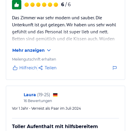
Hinweis:
Verfasst von HolidayCheck mit Hilfe von KI. Alle
6
/ 6
Angaben ohne Gewähr. Bitte lies vor der Buchung die
verbindlichen
Angebotsdetails
des jeweiligen Veranstalters.
Das Zimmer war sehr modern und sauber. Die
Unterkunft ist gut gelegen. Wir haben uns sehr wohl
gefühlt und das Personal ist super lieb und nett.
Betten sind gemütlich und die Kissen auch. Würden
wir definitiv weiter empfehlen
Mehr anzeigen
Meilengutschrift erhalten
Hilfreich
Teilen
Laura
(
19-25
)
16
Bewertungen
Vor 1 Jahr • Verreist als Paar im Juli 2024
Toller Aufenthalt mit hilfsbereitem