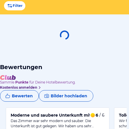
Filter
Bewertungen
Sammle
Punkte
für Deine Hotelbewertung.
Kostenlos anmelden
Bewerten
Bilder hochladen
Moderne und saubere Unterkunft mit freundlichem Pe
6
/ 6
Toll
Das Zimmer war sehr modern und sauber. Die
Wir f
Unterkunft ist gut gelegen. Wir haben uns sehr…
schwi