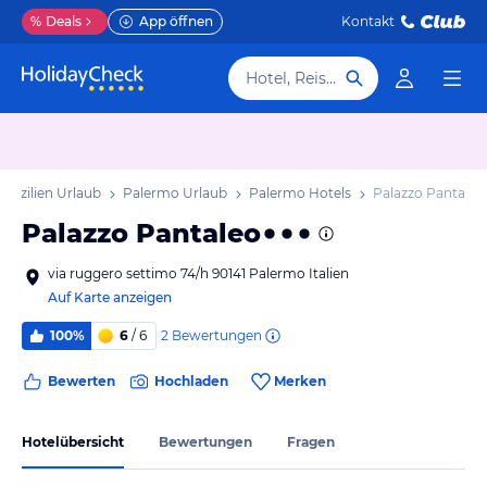
%
Deals
App öffnen
Kontakt
Hotel, Reiseziel
Sizilien Urlaub
Palermo Urlaub
Palermo Hotels
Palazzo Pantaleo
Palazzo Pantaleo
via ruggero settimo 74/h 90141 Palermo Italien
Auf Karte anzeigen
2
Bewertungen
100%
6
/ 6
Bewerten
Hochladen
Merken
Hotelübersicht
Bewertungen
Fragen