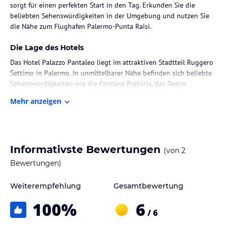
sorgt für einen perfekten Start in den Tag. Erkunden Sie die
beliebten Sehenswürdigkeiten in der Umgebung und nutzen Sie
die Nähe zum Flughafen Palermo-Punta Raisi.
Die Lage des Hotels
Das Hotel Palazzo Pantaleo liegt im attraktiven Stadtteil Ruggero
Settimo in Palermo. In unmittelbarer Nähe befinden sich beliebte
Sehenswürdigkeiten wie die Fontana Pretoria, das Teatro
Politeama Palermo und die Piazza Castelnuovo. Die Kathedrale
Mehr anzeigen
von Palermo ist ebenfalls nicht weit entfernt. Sie können die
Umgebung bequem erkunden und die Schönheit der Stadt
genießen. Der Flughafen Palermo-Punta Raisi ist nur 27 km
entfernt, so dass Sie schnell und bequem an- und abreisen
können.
Informativste Bewertungen
(von
2
Bewertungen)
Zimmer / Unterbringung im Hotel
Das Hotel Palazzo Pantaleo bietet komfortable
Weiterempfehlung
Gesamtbewertung
Nichtraucherunterkünfte. Sie können zwischen verschiedenen
100
%
6
Zimmertypen wählen, die alle mit modernen Annehmlichkeiten
/ 6
ausgestattet sind. Genießen Sie den Komfort eines Zimmerservice
und nutzen Sie das kostenfreie WLAN in allen Bereichen des