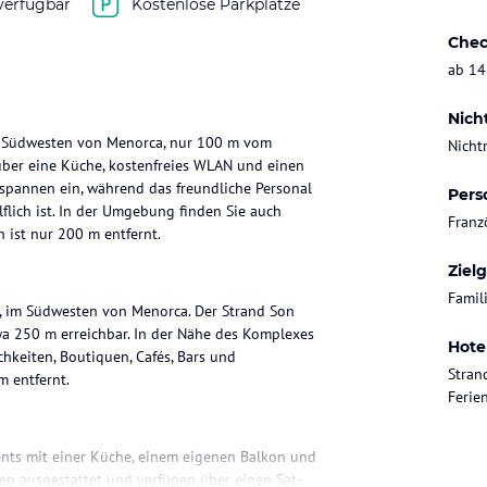
verfügbar
Kostenlose Parkplätze
Chec
ab 14
Nich
im Südwesten von Menorca, nur 100 m vom
Nicht
über eine Küche, kostenfreies WLAN und einen
spannen ein, während das freundliche Personal
Pers
flich ist. In der Umgebung finden Sie auch
Franz
 ist nur 200 m entfernt.
Ziel
Famil
ch, im Südwesten von Menorca. Der Strand Son
twa 250 m erreichbar. In der Nähe des Komplexes
Hote
hkeiten, Boutiquen, Cafés, Bars und
Stran
m entfernt.
Feri
ents mit einer Küche, einem eigenen Balkon und
en ausgestattet und verfügen über einen Sat-