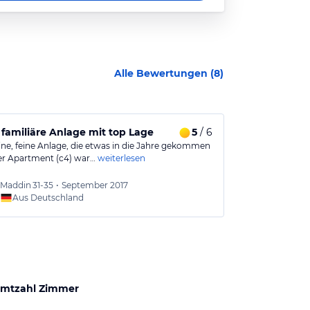
Alle Bewertungen (
8
)
 familiäre Anlage mit top Lage
5
/ 6
Schöne Anlag
eine, feine Anlage, die etwas in die Jahre gekommen
Die Ferienanlag
ser Apartment (c4) war…
weiterlesen
Anlage ist sehr
Maddin
31-35
•
September 2017
Sabine
Aus Deutschland
Aus
mtzahl Zimmer