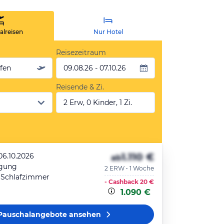
lreisen
Nur Hotel
Reisezeitraum
äfen
09.08.26 - 07.10.26
Reisende & Zi.
2 Erw, 0 Kinder, 1 Zi.
1.110 €
06.10.2026
ab
egung
2 ERW • 1 Woche
 Schlafzimmer
- Cashback
20 €
1.090 €
Pauschalangebote
ansehen