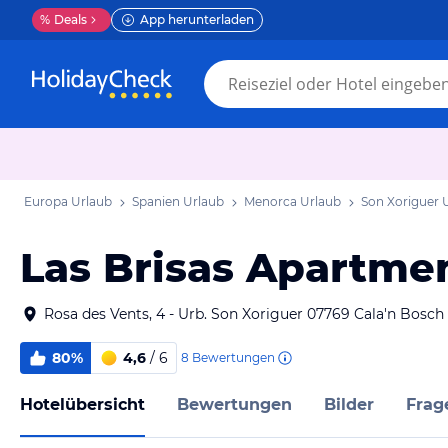
%
Deals
App herunterladen
Europa Urlaub
Spanien Urlaub
Menorca Urlaub
Son Xoriguer 
Las Brisas Apartme
Rosa des Vents, 4 - Urb. Son Xoriguer 07769 Cala'n Bosch
80%
4,6
/ 6
8
Bewertungen
Hotelübersicht
Bewertungen
Bilder
Frag