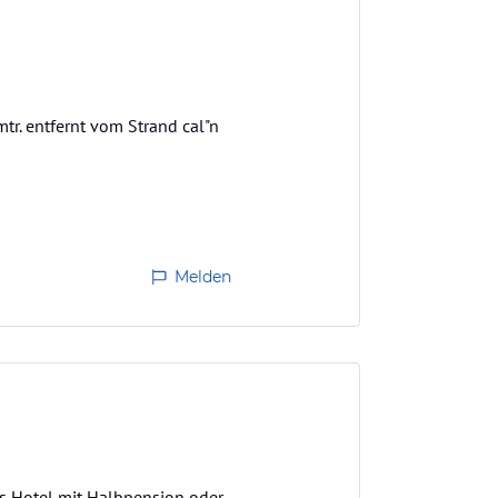
tr. entfernt vom Strand cal"n
Melden
es Hotel mit Halbpension oder