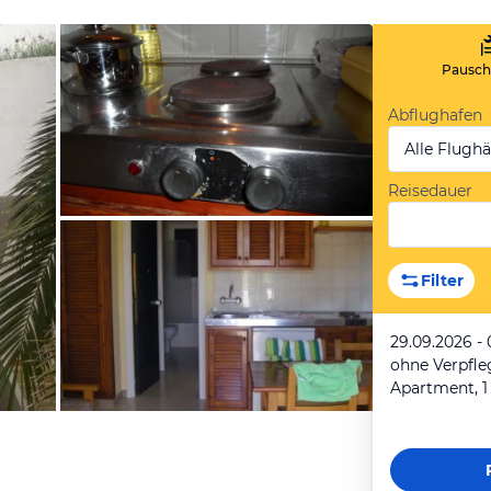
Pauscha
Abflughafen
Alle Flugh
Reisedauer
von Iris, Juli 2014
Filter
29.09.2026 - 
ohne Verpfl
Apartment, 1
von Manuela, September 2007