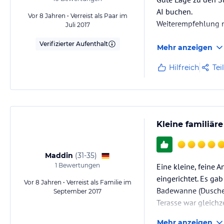
AI buchen.
Vor 8 Jahren • Verreist als Paar im
Weiterempfehlung n
Juli 2017
Verifizierter Aufenthalt
Mehr anzeigen
Hilfreich
Tei
Kleine familiär
Maddin
(
31-35
)
1
Bewertungen
Eine kleine, feine 
eingerichtet. Es ga
Vor 8 Jahren • Verreist als Familie im
Badewanne (Dusche 
September 2017
Terasse war gleichz
Ja, dieses Apartmen
Mehr anzeigen