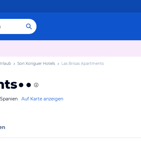
Urlaub
Son Xoriguer Hotels
Las Brisas Apartments
nts
 Spanien
Auf Karte anzeigen
en