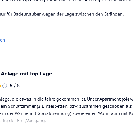
ur für Badeurlauber wegen der Lage zwischen den Stränden.
len
e Anlage mit top Lage
5
/ 6
Anlage, die etwas in die Jahre gekommen ist. Unser Apartment (c4)
b ein Schlafzimmer (2 Einzelbetten, bzw. zusammen geschoben als 
in der Wanne mit Glasabtrennung) sowie einen Wohnraum mit Kü
eitig der Ein-/Ausgang.
t ist etwas abgelebt (Matratzen alt & man spürt jede Feder; Inne