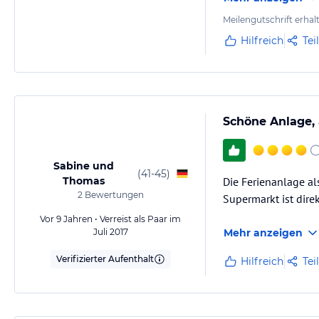
Steckdosen alt, Wä
Meilengutschrift erhal
Hilfreich
Tei
Schöne Anlage, a
Sabine und
(
41-45
)
Thomas
Die Ferienanlage al
2
Bewertungen
Supermarkt ist direk
Vor 9 Jahren • Verreist als Paar im
Juli 2017
Mehr anzeigen
Verifizierter Aufenthalt
Hilfreich
Tei