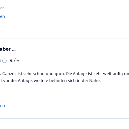
nde hellhörig (gerade Abwasser…
ten
len
ber ...
4
/ 6
s Ganzes ist sehr schön und grün. Die Anlage ist sehr weitläufig u
t vor der Anlage, weitere befinden sich in der Nähe.
len