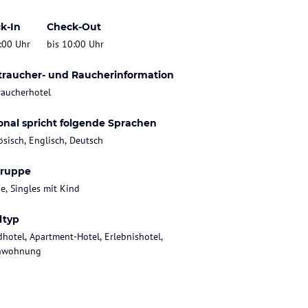
k-In
Check-Out
:00 Uhr
bis 10:00 Uhr
traucher- und Raucherinformation
raucherhotel
onal spricht folgende Sprachen
ösisch, Englisch, Deutsch
gruppe
ie, Singles mit Kind
ltyp
dhotel, Apartment-Hotel, Erlebnishotel,
enwohnung