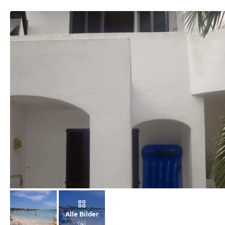
von Manuela, September 2007
Alle Bilder
(
4
)