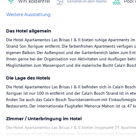
Wifi kostenfrei
Strand in der Nähe
Pool 
Weitere Ausstattung
Das Hotel allgemein
Die Hotel Apartamentos Las Brisas I & II bieten ruhige Apartments 
Strand Son Xoriguer entfernt. Die farbenfrohen Apartments verfügen 
eigenen Balkon. Der Außenpool und der Gartenbereich laden zum Ent
Ihnen gerne bei der Organisation von Aktivitäten und Ausflügen behil
Möglichkeiten zum Wassersport und die malerische Bucht Cala'n Bosch
Die Lage des Hotels
Die Hotel Apartamentos Las Brisas I & II befinden sich in Cala'n Bos
Xoriguer ist nur 100 m entfernt und der Cala'n Bosch Strand ist in e
finden Sie auch das Cala'n Bosch Touristenzentrum mit Einkaufsmöglic
Restaurants. Der internationale Flughafen Menorca-Mahon ist ca. 47 k
Zimmer / Unterbringung im Hotel
Die Hotel Apartamentos Las Brisas I & II bieten insgesamt 25 Apartm
kostenfreiem WLAN. Die farbenfrohen Apartments sind mit Fliesenböd