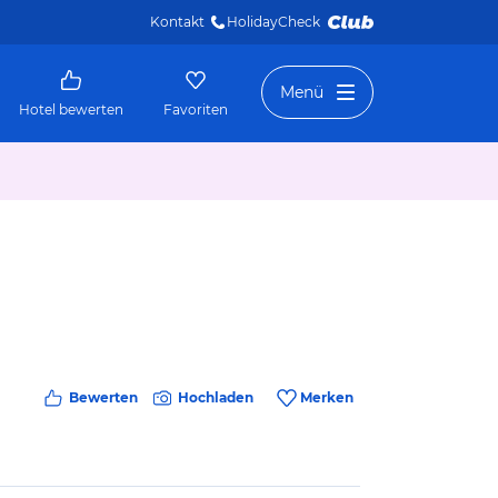
Kontakt
HolidayCheck 
Menü
Hotel bewerten
Favoriten
Bewerten
Hochladen
Merken