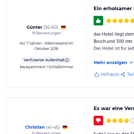
Ein erholsamer 
Günter
(
56-60
)
19
Bewertungen
das Hotel liegt zie
Bosch.und 300 mtr.
Vor 7 Jahren • Alleinreisend im
Das Hotel ist für j
Oktober 2018
Verifizierter Aufenthalt
Mehr anzeigen
Apartment 1 Schlafzimmer
Hilfreich
Tei
Es war eine Ver
Christian
(
41-45
)
Gute Lage zu den St
10
Bewertungen