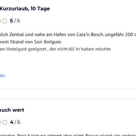
Kurzurlaub, 10 Tage
5
/ 6
mlich Zentral und nahe am Hafen von Cala"n Bosch. ungefähr 200 m
 vom Strand von Son Xoriguer.
eden Hotelgast geeignet , der nicht All In haben möchte
len
such wert
4
/ 6
ränden. Preis/Leistung stimmt aber nicht. Besser gleich ein ander