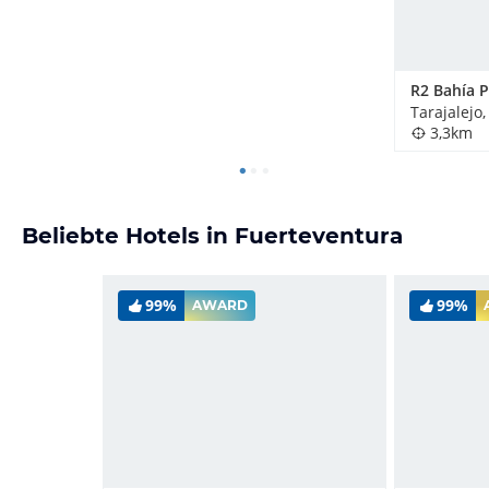
Tarajalejo
3,3km
Beliebte Hotels in Fuerteventura
99%
99%
AWARD