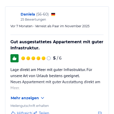
Daniela
(
56-60
)
25
Bewertungen
Vor 7 Monaten • Verreist als Paar im November 2025
Gut ausgestattetes Appartement mit guter
Infrastruktur.
5
/ 6
Lage direkt am Meer mit guter Infrastruktur. Für
unsere Art von Urlaub bestens geeignet.
Neues Appartement mit guter Ausstattung direkt am
Meer.
Vermieterin jederzeit erreichbar. Wir kommen auf
Mehr anzeigen
jeden Fall wieder.
Meilengutschrift erhalten
Hilfreich
Teilen