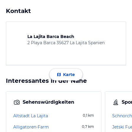
Kontakt
La Lajita Barca Beach
2 Playa Barca 35627 La Lajita Spanien
Karte
Interessantes in der Nähe
Sehenswürdigkeiten
Spor
Altstadt La Lajita
0,1
km
Schnorche
Alligatoren-Farm
0,7
km
Jetski Fu