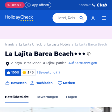
%
Deals
App öffnen
Kontakt
Hotel, Reiseziel
ra Urlaub
La Lajita Urlaub
La Lajita Hotels
La Lajita Barca Beach
La Lajita Barca Beach
2 Playa Barca 35627 La Lajita Spanien
Auf Karte anzeigen
1
Bewertung
100%
5
/ 6
Bewerten
Hochladen
Merken
Hotelübersicht
Bewertungen
Fragen