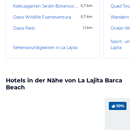
Kaktusgarten Jardin Botanico de Cactus
0,7
km
Oasis Wildlife Fuerteventura
0,7
km
Oasis Park
1,1
km
Sport- un
Sehenswürdigkeiten in La Lajita
Lajita
Hotels in der Nähe von La Lajita Barca
Beach
90%