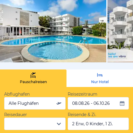
vom Hotelie
Pauschalreisen
Nur Hotel
Abflughafen
Reisezeitraum
Alle Flughäfen
08.08.26 - 06.10.26
Reisedauer
Reisende & Zi.
2 Erw, 0 Kinder, 1 Zi.