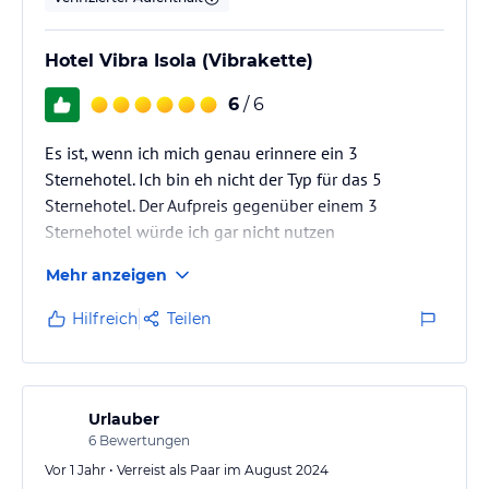
Hotel Vibra Isola (Vibrakette)
6
/ 6
Es ist, wenn ich mich genau erinnere ein 3
Sternehotel. Ich bin eh nicht der Typ für das 5
Sternehotel. Der Aufpreis gegenüber einem 3
Sternehotel würde ich gar nicht nutzen
(Mehrleistungen und ob mich z.B. vor dem Eingang
Mehr anzeigen
eines Hotels in Empfang nimmt ist mir eigentlich
Latte - so wichtig bin ich nicht und will ich mir auch
Hilfreich
Teilen
nicht vorkommen).
Frühstück war alles da - Café Cereals, frisches Obst
Fruchtsäfte, frische Brötchen
Urlauber
Wird eher im Stil einer Jugendherberge angeboten -
6
Bewertungen
aber reicht vollkommen aus.
Vor 1 Jahr • Verreist als Paar im August 2024