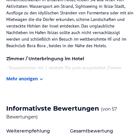
Aktivitäten: Wassersport am Strand, Sightseeing in Ibiza-Stadt,
Ausflüge zu den idyllischen Stränden von Formentera oder mit ein
Mietwagen die die Dörfer erkunden, schöne Landschaften und
versteckte Höhlen der Insel entdecken. Das unglaubliche
Nachtleben im Hafen Ibizas sollte auch nicht vernachlässigt
werden und schließlich ein Besuch im weltberühmte HÏ und im
Beachclub Bora Bora , beides in der Nähe des Hotels.
Zimmer / Unterbringung im Hotel
- Doppelzimmer mit 1 ehebett Die gute ausgestattet Zimmer
verfügen über Klimaanlage, komplettes Badezimmer, Telefon,
Mehr anzeigen
Satelliten-TV,
Mietsafe und Balkon.
- Einzelzimmer Die gute ausgestattet Zimmer verfügen über
Klimaanlage, komplettes Badezimmer, Telefon, Satelliten-TV,
Mietsafe und
Informativste Bewertungen
(von
57
Balkon.
Bewertungen)
- Zweibettzimmer (2 einzelbett) Zweibettzimmer die gute
ausgestattet verfügen über Klimaanlage, komplettes Badezimmer,
Weiterempfehlung
Gesamtbewertung
Telefon,
Satelliten-TV, Mietsafe und Balkon