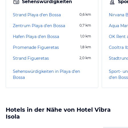
Sehenswürdigkeiten
Spor
Strand Playa d'en Bossa
0,6
km
Nirvana B
Zentrum Playa d'en Bossa
0,7
km
Aqua Mar
Hafen Playa d'en Bossa
1,0
km
OK Rent 
Promenade Figueretas
1,8
km
Cooltra I
Strand Figueretas
2,0
km
Sehenswürdigkeiten in Playa d'en
Sport- un
Bossa
d'en Bos
Hotels in der Nähe von Hotel Vibra
Isola