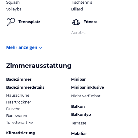
Squash
Tischtennis
Volleyball
Billard
Tennisplatz
Fitness
Aerobic
Mehr anzeigen
Zimmerausstattung
Badezimmer
Minibar
Badezimmerdetails
Minibar inklusive
Hausschuhe
Nicht verfügbar
Haartrockner
Balkon
Dusche
Balkontyp
Badewanne
Toilettenartikel
Terrasse
Klimatisierung
Mobiliar