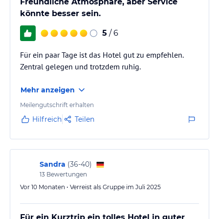
Freundliche Atmosphäre, aber Service
Aufzug bietet eine Alternative zu den Treppen.
könnte besser sein.
Hinweis:
Allgemeine und unverbindliche
5
/ 6
Hoteliers-/Veranstalter-/Kataloginformationen. Alle Angaben
ohne Gewähr und ohne Prüfung durch HolidayCheck. Bitte
Für ein paar Tage ist das Hotel gut zu empfehlen.
lies vor der Buchung die verbindlichen
Angebotsdetails
des
Zentral gelegen und trotzdem ruhig.
jeweiligen Veranstalters.
Mehr anzeigen
Meilengutschrift erhalten
Hilfreich
Teilen
Sandra
(
36-40
)
13
Bewertungen
Vor 10 Monaten • Verreist als Gruppe im Juli 2025
Für ein Kurztrip ein tolles Hotel in guter