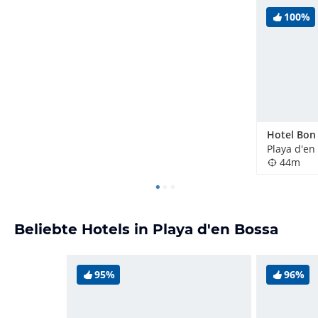
100%
Playa d'en
44m
Beliebte Hotels in Playa d'en Bossa
95%
96%