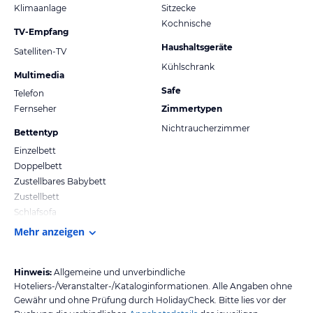
Klimaanlage
Sitzecke
Kochnische
TV-Empfang
Haushaltsgeräte
Satelliten-TV
Kühlschrank
Multimedia
Safe
Telefon
Fernseher
Zimmertypen
Nichtraucherzimmer
Bettentyp
Einzelbett
Doppelbett
Zustellbares Babybett
Zustellbett
Schlafsofa
Mehr anzeigen
Hinweis:
Allgemeine und unverbindliche
Hoteliers-/Veranstalter-/Kataloginformationen. Alle Angaben ohne
Gewähr und ohne Prüfung durch HolidayCheck. Bitte lies vor der