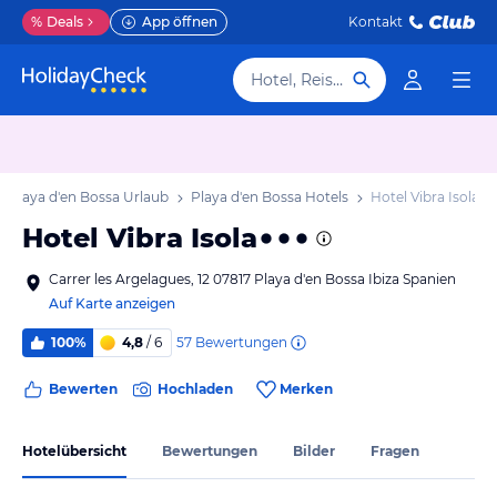
%
Deals
App öffnen
Kontakt
Hotel, Reiseziel
Playa d'en Bossa Urlaub
Playa d'en Bossa Hotels
Hotel Vibra Isola
Hotel Vibra Isola
Carrer les Argelagues, 12 07817 Playa d'en Bossa Ibiza Spanien
Auf Karte anzeigen
57
Bewertungen
100%
4,8
/ 6
Bewerten
Hochladen
Merken
Hotelübersicht
Bewertungen
Bilder
Fragen