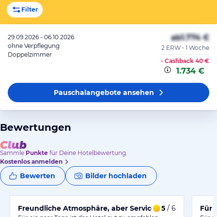
Filter
ab
1.774 €
29.09.2026 - 06.10.2026
ohne Verpflegung
2 ERW • 1 Woche
Doppelzimmer
- Cashback
40 €
1.734 €
Pauschalangebote
ansehen
Bewertungen
Sammle
Punkte
für Deine Hotelbewertung.
Kostenlos anmelden
Bewerten
Bilder hochladen
Freundliche Atmosphäre, aber Service könnte besser se
5
/ 6
Für 