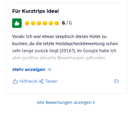
Für Kurztrips ideal
6
/ 6
Vorab: Ich war etwas skeptisch dieses Hotel zu
buchen, da die letzte Holidaycheckbewertung schon
sehr lange zurück liegt (2016?), im Google habe ich
aber positive aktuelle Bewertungen gefunden.
Mehr anzeigen
Das Hotel wirkt frisch renoviert und klein aber fein.
Bei der Ankunft war ich positiv überrascht.
Hilfreich
Teilen
Der Eingang und die Rezeption wirkte einladend
Alle Bewertungen anzeigen