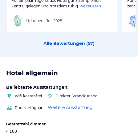
Für ein paar Tage ist das Hotel gut zu empfehlen.
Für e
Zentral gelegen und trotzdem ruhig.
weiterlesen
zentr
Urlauber
•
Juli 2025
Alle Bewertungen (
57
)
Hotel allgemein
Beliebteste Ausstattungen:
Wifi kostenfrei
Direkter Strandzugang
Weitere Ausstattung
Pool verfügbar
Gesamtzahl Zimmer
< 100