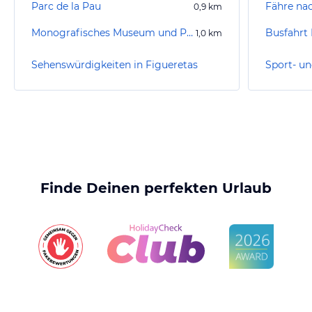
Parc de la Pau
Fähre na
0,9
km
Monografisches Museum und Punische Nekropole von Puig des Molins
Busfahrt 
1,0
km
Sehenswürdigkeiten in Figueretas
Finde Deinen perfekten Urlaub