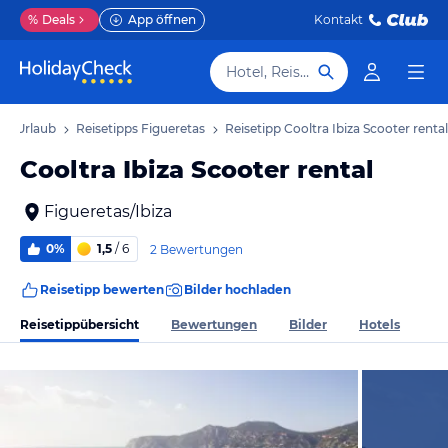
%
Deals
App öffnen
Kontakt
Hotel, Reiseziel
as Urlaub
Reisetipps Figueretas
Reisetipp Cooltra Ibiza Scooter rental
Cooltra Ibiza Scooter rental
Figueretas/Ibiza
0%
1,5
/ 6
2 Bewertungen
Reisetipp bewerten
Bilder hochladen
Reisetippübersicht
Bewertungen
Bilder
Hotels