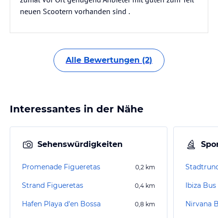
neuen Scootern vorhanden sind .
Alle Bewertungen (2)
Interessantes in der Nähe
Sehenswürdigkeiten
Spor
Promenade Figueretas
0,2
km
Strand Figueretas
Ibiza Bus
0,4
km
Hafen Playa d'en Bossa
Nirvana B
0,8
km