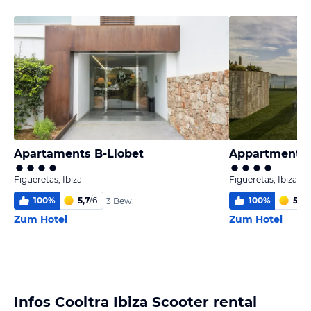
Apartaments B-Llobet
Appartment L
Figueretas, Ibiza
Figueretas, Ibiza
100
%
5,7
/
6
100
%
5,5
/
3 Bew.
Zum Hotel
Zum Hotel
Infos Cooltra Ibiza Scooter rental