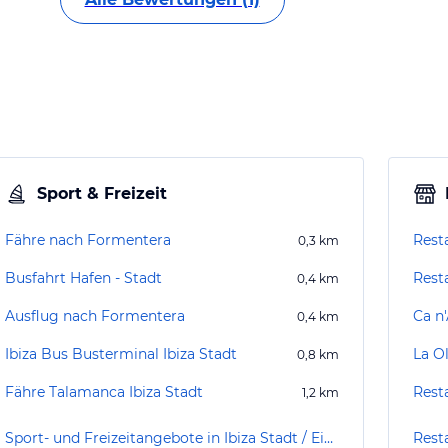
Sport & Freizeit
Fähre nach Formentera
Rest
0,3
km
Busfahrt Hafen - Stadt
Rest
0,4
km
Ausflug nach Formentera
Ca n
0,4
km
Ibiza Bus Busterminal Ibiza Stadt
La Ol
0,8
km
Fähre Talamanca Ibiza Stadt
Rest
1,2
km
Sport- und Freizeitangebote in Ibiza Stadt / Eivissa
Resta