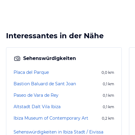
Interessantes in der Nähe
Sehenswürdigkeiten
Placa del Parque
0,0
km
Bastion Baluard de Sant Joan
0,1
km
Paseo de Vara de Rey
0,1
km
Altstadt Dalt Vila Ibiza
0,1
km
Ibiza Museum of Contemporary Art
0,2
km
Sehenswürdigkeiten in Ibiza Stadt / Eivissa