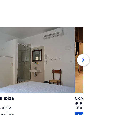
l Ibiza
Core Ibiza Town H
ssa, Ibiza
Ibiza Stadt / Eivissa, Ibiza