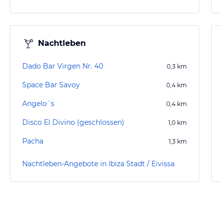
Nachtleben
Dado Bar Virgen Nr. 40
0,3
km
Space Bar Savoy
0,4
km
Angelo´s
0,4
km
Disco El Divino (geschlossen)
1,0
km
Pacha
1,3
km
Nachtleben-Angebote in Ibiza Stadt / Eivissa