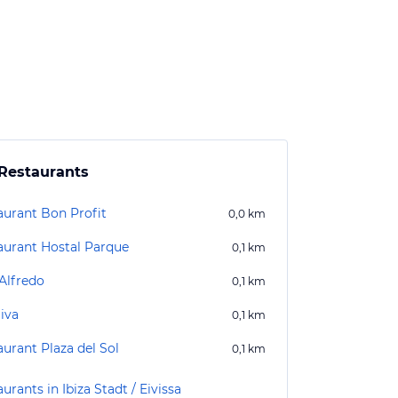
Restaurants
aurant Bon Profit
0,0
km
aurant Hostal Parque
0,1
km
'Alfredo
0,1
km
iva
0,1
km
aurant Plaza del Sol
0,1
km
urants in Ibiza Stadt / Eivissa