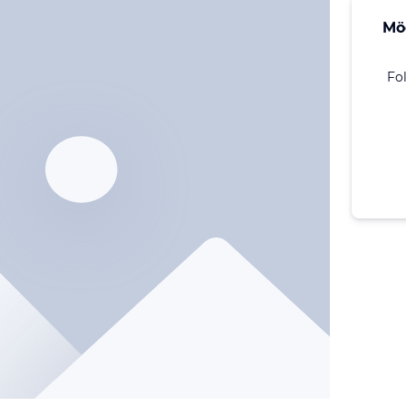
Mö
Fo