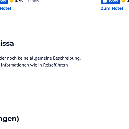
00
%
5,7
/
6
100
%
3
10 Bew.
Hotel
Zum Hotel
vissa
leider noch keine allgemeine Beschreibung.
ve Informationen wie in Reiseführern
ngen)