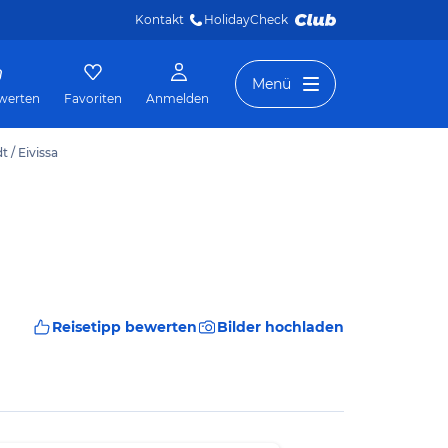
Kontakt
HolidayCheck 
Menü
werten
Favoriten
Anmelden
 / Eivissa
Reisetipp bewerten
Bilder hochladen