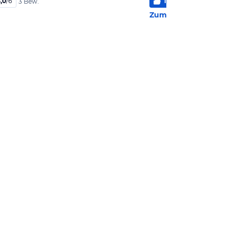
,0
/
6
100
%
5
/
6
3 Bew.
2 Bew
Zum Hotel