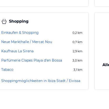
Shopping
Einkaufen & Shopping
0,2
km
Neue Markthalle / Mercat Nou
0,7
km
Kaufhaus La Sirena
2,9
km
Parfümerie Clapes Playa d'en Bossa
3,0
km
All
Tabaco
3,1
km
Shoppingmöglichkeiten in Ibiza Stadt / Eivissa