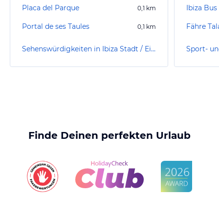
Placa del Parque
0,1
km
Portal de ses Taules
Fähre Tal
0,1
km
Sehenswürdigkeiten in Ibiza Stadt / Eivissa
Finde Deinen perfekten Urlaub