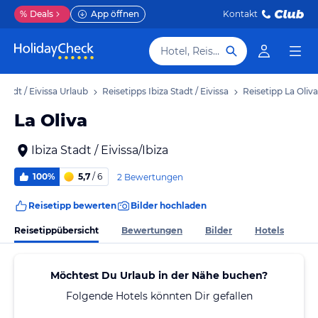
%
Deals
App öffnen
Kontakt
Hotel, Reiseziel
 Stadt / Eivissa Urlaub
Reisetipps Ibiza Stadt / Eivissa
Reisetipp La Oliva
La Oliva
Ibiza Stadt / Eivissa/Ibiza
100%
5,7
/ 6
2 Bewertungen
Reisetipp bewerten
Bilder hochladen
Reisetippübersicht
Bewertungen
Bilder
Hotels
Möchtest Du Urlaub in der Nähe buchen?
Folgende Hotels könnten Dir gefallen