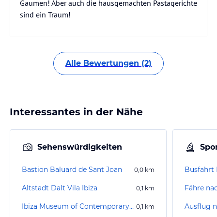
Gaumen! Aber auch die hausgemachten Pastagerichte
sind ein Traum!
Alle Bewertungen (2)
Interessantes in der Nähe
Sehenswürdigkeiten
Spor
Bastion Baluard de Sant Joan
Busfahrt 
0,0
km
Altstadt Dalt Vila Ibiza
Fähre na
0,1
km
Ibiza Museum of Contemporary Art
Ausflug 
0,1
km