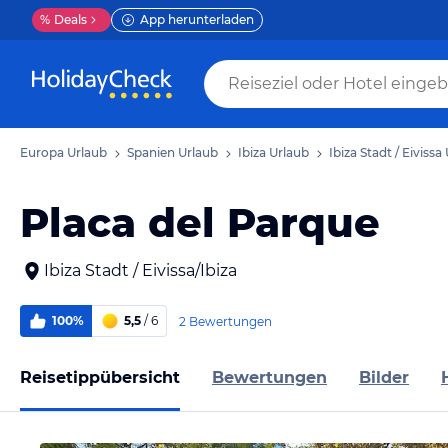
%
Deals
App herunterladen
Europa Urlaub
Spanien Urlaub
Ibiza Urlaub
Ibiza Stadt / Eivissa
Placa del Parque
Ibiza Stadt / Eivissa/Ibiza
100%
5,5
/ 6
2 Bewertungen
Reisetippübersicht
Bewertungen
Bilder