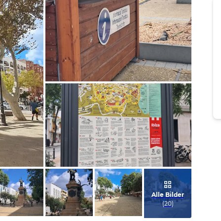
Bild melden
von Steffen
Bild melden
von Steffen
Alle Bilder
(
20
)