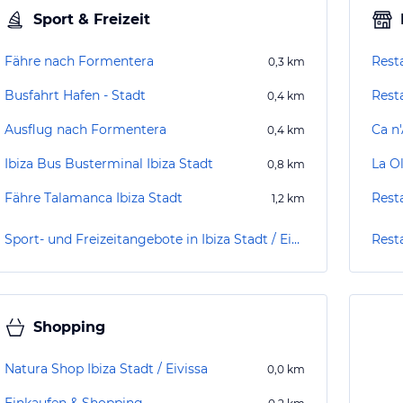
Sport & Freizeit
Fähre nach Formentera
Rest
0,3
km
Busfahrt Hafen - Stadt
Rest
0,4
km
Ausflug nach Formentera
Ca n
0,4
km
Ibiza Bus Busterminal Ibiza Stadt
La Ol
0,8
km
Fähre Talamanca Ibiza Stadt
Rest
1,2
km
Sport- und Freizeitangebote in Ibiza Stadt / Eivissa
Resta
Shopping
Natura Shop Ibiza Stadt / Eivissa
0,0
km