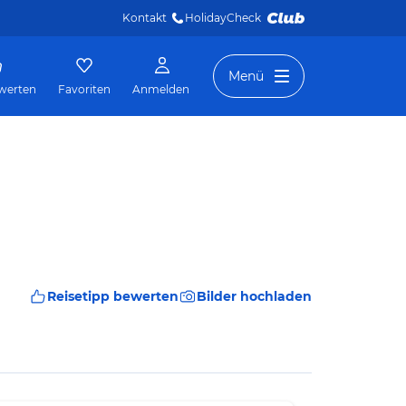
Kontakt
HolidayCheck 
Menü
werten
Favoriten
Anmelden
Reisetipp bewerten
Bilder hochladen