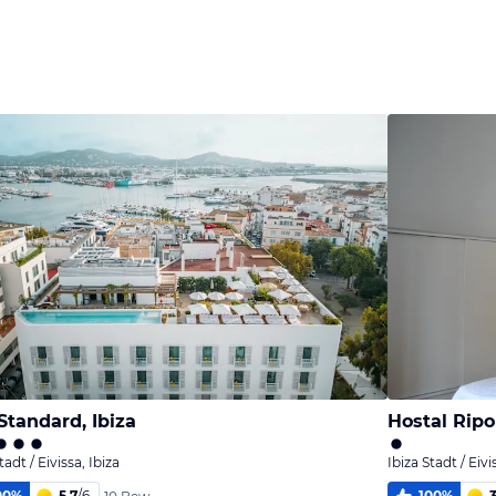
Bild
Bild
Bild
melden
melden
melden
von Steffen
von Steffen
von Steffen
Standard, Ibiza
Hostal Ripol
tadt / Eivissa, Ibiza
Ibiza Stadt / Eivi
00
%
5,7
/
6
100
%
3