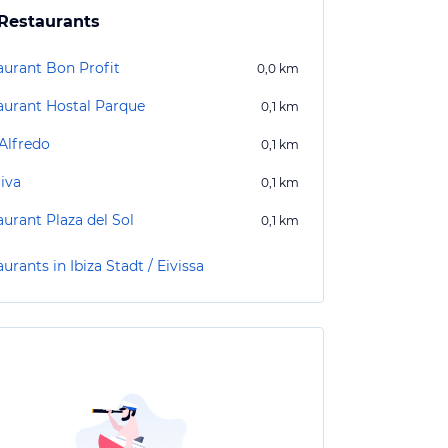
Restaurants
aurant Bon Profit
0,0
km
aurant Hostal Parque
0,1
km
'Alfredo
0,1
km
iva
0,1
km
aurant Plaza del Sol
0,1
km
urants in Ibiza Stadt / Eivissa