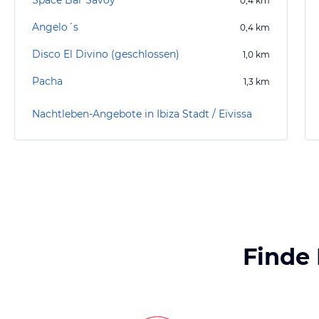
Space Bar Savoy
0,4
km
Angelo´s
0,4
km
Disco El Divino (geschlossen)
1,0
km
Pacha
1,3
km
Nachtleben-Angebote in Ibiza Stadt / Eivissa
Finde