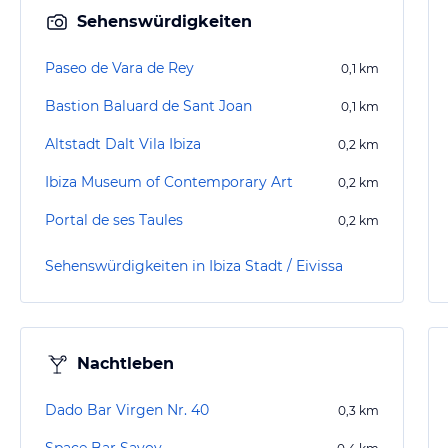
Sehenswürdigkeiten
Paseo de Vara de Rey
0,1
km
Bastion Baluard de Sant Joan
0,1
km
Altstadt Dalt Vila Ibiza
0,2
km
Ibiza Museum of Contemporary Art
0,2
km
Portal de ses Taules
0,2
km
Sehenswürdigkeiten in Ibiza Stadt / Eivissa
Nachtleben
Dado Bar Virgen Nr. 40
0,3
km