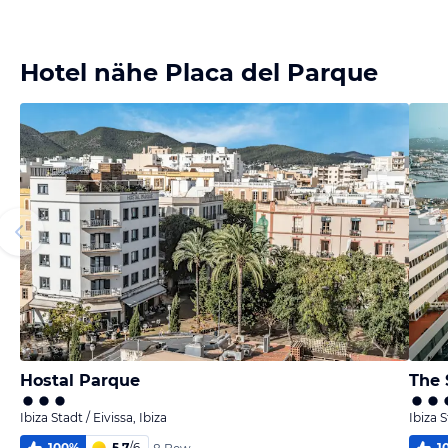
Bild
Bild
Bild
Bild
melden
melden
melden
melden
von Steffen
von Steffen
von Steffen
von Steffen
Hotel nähe Placa del Parque
Hostal Parque
The 
Ibiza Stadt / Eivissa, Ibiza
Ibiza S
100
%
5,7
/
6
1