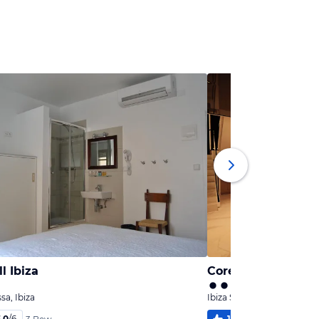
l Ibiza
Core Ibiza Town H
ssa, Ibiza
Ibiza Stadt / Eivissa, Ibiza
,0
/
6
100
%
5
/
6