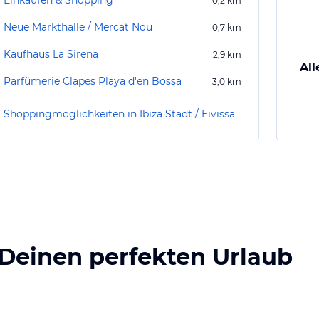
Einkaufen & Shopping
0,2
km
Neue Markthalle / Mercat Nou
0,7
km
Kaufhaus La Sirena
2,9
km
All
Parfümerie Clapes Playa d'en Bossa
3,0
km
Shoppingmöglichkeiten in Ibiza Stadt / Eivissa
 Deinen perfekten Urlaub