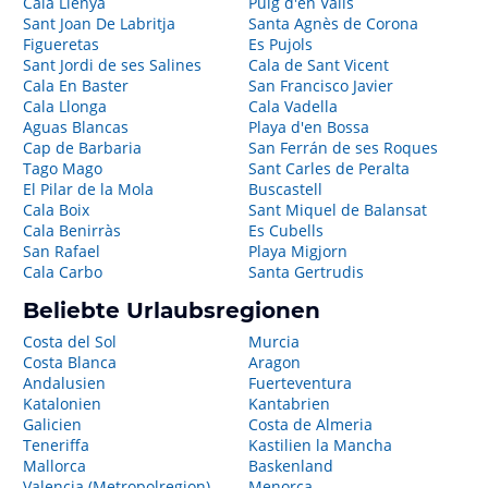
Cala Llenya
Puig d'en Valls
Sant Joan De Labritja
Santa Agnès de Corona
Figueretas
Es Pujols
Sant Jordi de ses Salines
Cala de Sant Vicent
Cala En Baster
San Francisco Javier
Cala Llonga
Cala Vadella
Aguas Blancas
Playa d'en Bossa
Cap de Barbaria
San Ferrán de ses Roques
Tago Mago
Sant Carles de Peralta
El Pilar de la Mola
Buscastell
Cala Boix
Sant Miquel de Balansat
Cala Benirràs
Es Cubells
San Rafael
Playa Migjorn
Cala Carbo
Santa Gertrudis
Beliebte Urlaubsregionen
Costa del Sol
Murcia
Costa Blanca
Aragon
Andalusien
Fuerteventura
Katalonien
Kantabrien
Galicien
Costa de Almeria
Teneriffa
Kastilien la Mancha
Mallorca
Baskenland
Valencia (Metropolregion)
Menorca