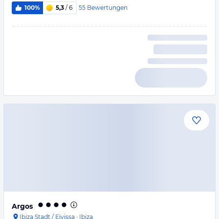
55
Bewertungen
100%
5,3
/ 6
Argos
Ibiza Stadt / Eivissa
·
Ibiza