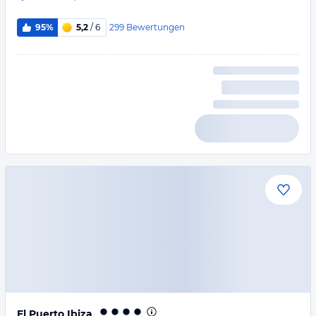
299
Bewertungen
95%
5,2
/ 6
El Puerto Ibiza