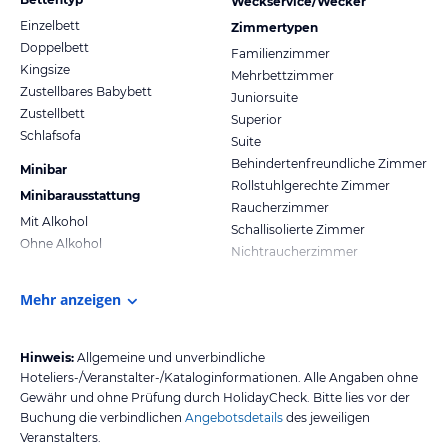
Weckservice/Wecker
Einzelbett
Zimmertypen
Doppelbett
Familienzimmer
Kingsize
Mehrbettzimmer
Zustellbares Babybett
Juniorsuite
Zustellbett
Superior
Schlafsofa
Suite
Behindertenfreundliche Zimmer
Minibar
Rollstuhlgerechte Zimmer
Minibarausstattung
Raucherzimmer
Mit Alkohol
Schallisolierte Zimmer
Ohne Alkohol
Nichtraucherzimmer
Mehr anzeigen
Hinweis:
Allgemeine und unverbindliche
Hoteliers-/Veranstalter-/Kataloginformationen. Alle Angaben ohne
Gewähr und ohne Prüfung durch HolidayCheck. Bitte lies vor der
Buchung die verbindlichen
Angebotsdetails
des jeweiligen
Veranstalters.