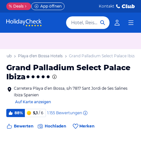
%
Deals
App öffnen
Kontakt
Hotel, Reiseziel
Urlaub
Playa d'en Bossa Hotels
Grand Palladium Select Palace Ibiza
Grand Palladium Select Palace
Ibiza
Carretera Playa d’en Bossa, s/n 7817 Sant Jordi de Ses Salines
Ibiza Spanien
Auf Karte anzeigen
1.155
Bewertungen
88%
5,1
/ 6
Bewerten
Hochladen
Merken