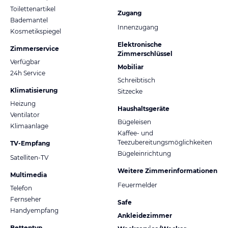
Toilettenartikel
Zugang
Bademantel
Innenzugang
Kosmetikspiegel
Elektronische
Zimmerservice
Zimmerschlüssel
Verfügbar
Mobiliar
24h Service
Schreibtisch
Klimatisierung
Sitzecke
Heizung
Haushaltsgeräte
Ventilator
Bügeleisen
Klimaanlage
Kaffee- und
Teezubereitungsmöglichkeiten
TV-Empfang
Bügeleinrichtung
Satelliten-TV
Weitere Zimmerinformationen
Multimedia
Feuermelder
Telefon
Fernseher
Safe
Handyempfang
Ankleidezimmer
Bettentyp