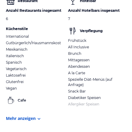
Restaurant
Hotelbar
Anzahl Restaurants insgesamt
Anzahl Hotelbars insgesamt
6
7
Küchenstile
Verpflegung
International
Frühstück
Gutbürgerlich/Hausmannskost
All Inclusive
Mexikanisch
Brunch
Italienisch
Mittagessen
Spanisch
Abendessen
Vegetarisch
A la Carte
Laktosefrei
Spezielle Diät-Menüs (auf
Glutenfrei
Anfrage)
Vegan
Snack Bar
Diabetiker Speisen
Cafe
Allergiker Speisen
Mehr anzeigen