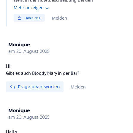
Angebotsdetails, dass die Einrichtungen des
Mehr anzeigen
Schwesterhotels mitbenutzt werden können. Dass das
Melden
Hilfreich
0
einen Aufpreis kosten soll, wird nirgends erwähnt.
Monique
am
20. August 2025
Hi
Gibt es auch Bloody Mary in der Bar?
Frage beantworten
Melden
Monique
am
20. August 2025
Hallo