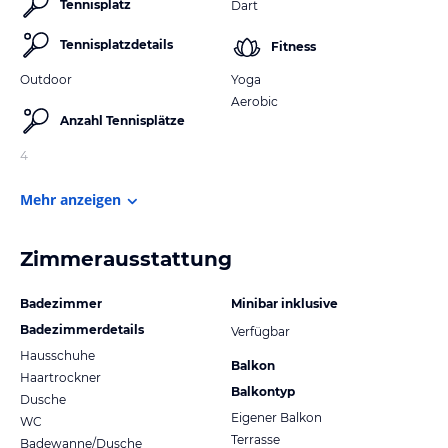
Tennisplatz
Dart
Tennisplatzdetails
Fitness
Outdoor
Yoga
Aerobic
Anzahl Tennisplätze
4
Mehr anzeigen
Zimmerausstattung
Badezimmer
Minibar inklusive
Badezimmerdetails
Verfügbar
Hausschuhe
Balkon
Haartrockner
Balkontyp
Dusche
Eigener Balkon
WC
Terrasse
Badewanne/Dusche