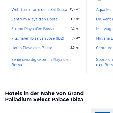
Wehrturm Torre de la Sal Rossa
0,5
km
Aqua Mar
Zentrum Playa d'en Bossa
1,0
km
OK Rent 
Strand Playa d'en Bossa
1,2
km
Flughafen Ibiza San José (IBZ)
2,5
km
Nirvana B
Hafen Playa d'en Bossa
2,5
km
Centauro
Sehenswürdigkeiten in Playa d'en
Sport- un
Bossa
d'en Bos
Hotels in der Nähe von Grand
Palladium Select Palace Ibiza