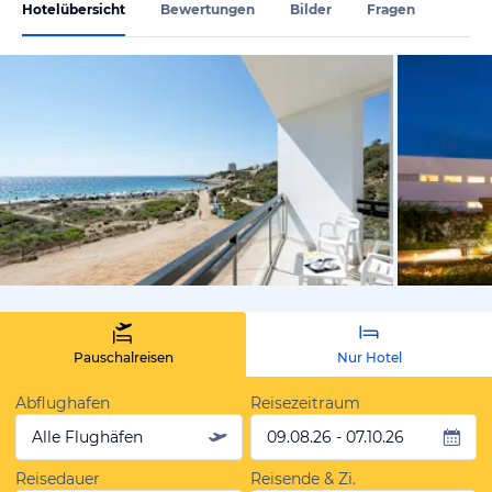
Hotelübersicht
Bewertungen
Bilder
Fragen
vom Hotelie
Pauschalreisen
Nur Hotel
Abflughafen
Reisezeitraum
Alle Flughäfen
09.08.26 - 07.10.26
Reisedauer
Reisende & Zi.