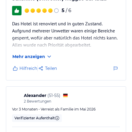
5
/ 6
Das Hotel ist renoviert und in guten Zustand.
Aufgrund mehrerer Unwetter waren einige Bereiche
gesperrt, wofür aber natürlich das Hotel nichts kann.
Alles wurde nach Priorität abgearbeitet.
Der Flughafen ist sehr nah und man hört und sieht
Mehr anzeigen
die Flugzeuge den ganzen Tag. Aber das weiß man ja
vorher.
Hilfreich
Teilen
Alexander
(
51-55
)
2
Bewertungen
Vor 3 Monaten • Verreist als Familie im Mai 2026
Verifizierter Aufenthalt