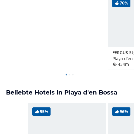
76%
Playa d'en
434m
Beliebte Hotels in Playa d'en Bossa
95%
96%