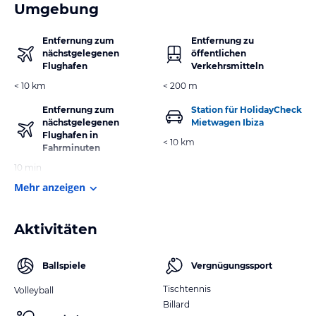
Umgebung
Entfernung zum
Entfernung zu
nächstgelegenen
öffentlichen
Flughafen
Verkehrsmitteln
< 10 km
< 200 m
Entfernung zum
Station für HolidayCheck
nächstgelegenen
Mietwagen Ibiza
Flughafen in
< 10 km
Fahrminuten
10 min
Mehr anzeigen
Aktivitäten
Ballspiele
Vergnügungssport
Tischtennis
Volleyball
Billard