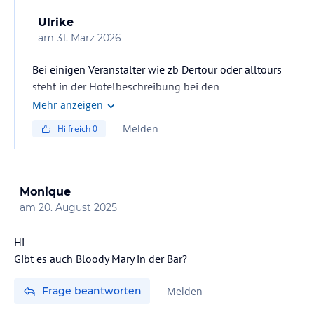
Ulrike
am
31. März 2026
Bei einigen Veranstalter wie zb Dertour oder alltours
steht in der Hotelbeschreibung bei den
Angebotsdetails, dass die Einrichtungen des
Mehr anzeigen
Schwesterhotels mitbenutzt werden können. Dass das
Melden
Hilfreich
0
einen Aufpreis kosten soll, wird nirgends erwähnt.
Monique
am
20. August 2025
Hi
Gibt es auch Bloody Mary in der Bar?
Frage beantworten
Melden