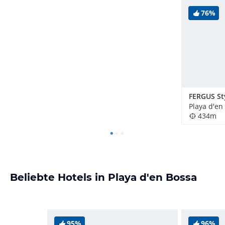
76%
Playa d'en
434m
Beliebte Hotels in Playa d'en Bossa
95%
96%