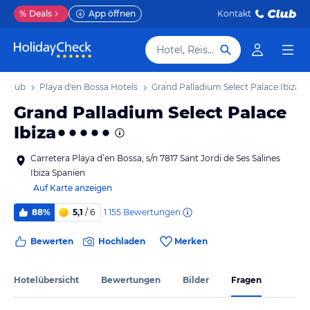
%
Deals
App öffnen
Kontakt
Hotel, Reiseziel
Urlaub
Playa d'en Bossa Hotels
Grand Palladium Select Palace Ibiza
Grand Palladium Select Palace
Ibiza
Carretera Playa d’en Bossa, s/n 7817 Sant Jordi de Ses Salines
Ibiza Spanien
Auf Karte anzeigen
1.155
Bewertungen
88%
5,1
/ 6
Bewerten
Hochladen
Merken
Hotelübersicht
Bewertungen
Bilder
Fragen