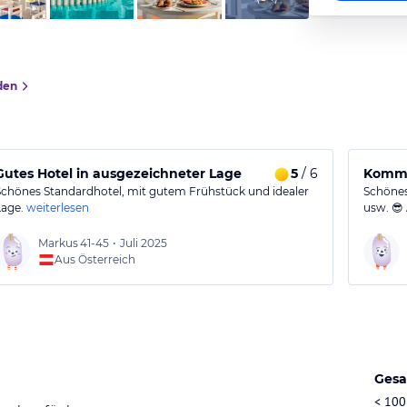
den
Gutes Hotel in ausgezeichneter Lage
5
/ 6
Komme
Schönes Standardhotel, mit gutem Frühstück und idealer
Schönes
Lage.
weiterlesen
usw. 😎
Markus
41-45
•
Juli 2025
Aus Österreich
Gesa
< 100