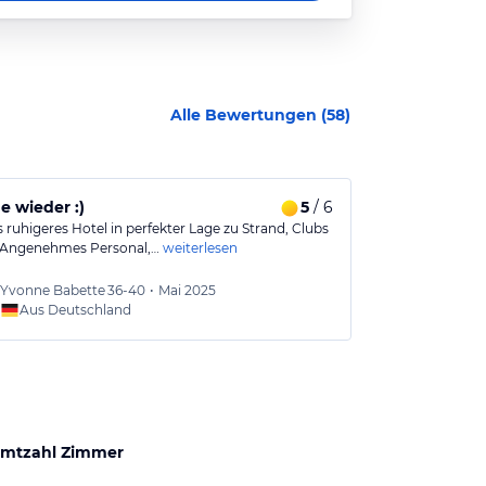
Alle Bewertungen (
58
)
 wieder :)
5
/ 6
Gute lage u
 ruhigeres Hotel in perfekter Lage zu Strand, Clubs
Gute lage und 
 Angenehmes Personal,…
weiterlesen
Betten sind ok
Yvonne Babette
36-40
•
Mai 2025
Ceciel
Aus Deutschland
mtzahl Zimmer