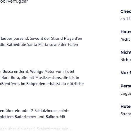
ool verfügbar
Chec
ab 14
Haus
urlauber passend. Sowohl der Strand Playa d'en
Nicht
 die Kathedrale Santa Maria sowie der Hafen
Nich
Nicht
en Bossa entfernt. Wenige Meter vom Hotel
Nur 
Bora Bora, alle mit Musiksessions, die bis in
 entfernt. Im Folgenden erhältst du nützliche
Pers
Engli
Hote
en über ein oder 2 Schlafzimmer, mini-
Stran
komplettem Badezimmer und Balkon. Mit
gen über ein oder 2 Schlafzimmer, mini-