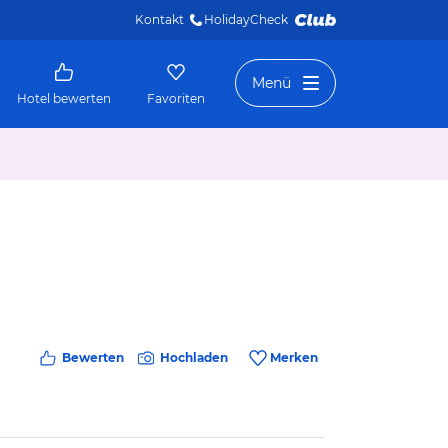
Kontakt
HolidayCheck 
Menü
Hotel bewerten
Favoriten
Bewerten
Hochladen
Merken