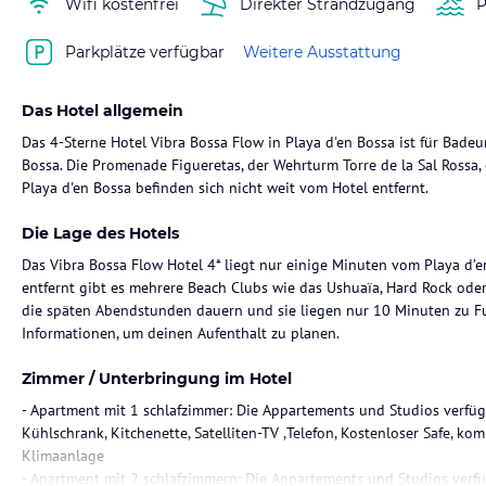
Wifi kostenfrei
Direkter Strandzugang
P
Parkplätze verfügbar
Weitere Ausstattung
Das Hotel allgemein
Das 4-Sterne Hotel Vibra Bossa Flow in Playa d'en Bossa ist für Bade
Bossa. Die Promenade Figueretas, der Wehrturm Torre de la Sal Rossa,
Playa d'en Bossa befinden sich nicht weit vom Hotel entfernt.
Die Lage des Hotels
Das Vibra Bossa Flow Hotel 4* liegt nur einige Minuten vom Playa d’
entfernt gibt es mehrere Beach Clubs wie das Ushuaïa, Hard Rock oder 
die späten Abendstunden dauern und sie liegen nur 10 Minuten zu Fuß
Informationen, um deinen Aufenthalt zu planen.
Zimmer / Unterbringung im Hotel
- Apartment mit 1 schlafzimmer: Die Appartements und Studios verfüg
Kühlschrank, Kitchenette, Satelliten-TV ,Telefon, Kostenloser Safe, 
Klimaanlage
- Apartment mit 2 schlafzimmern: Die Appartements und Studios verfü