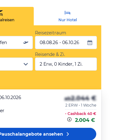
lreisen
Nur Hotel
Reisezeitraum
äfen
08.08.26 - 06.10.26
Reisende & Zi.
2 Erw, 0 Kinder, 1 Zi.
2.044 €
06.10.2026
ab
2 ERW • 1 Woche
er
- Cashback
40 €
2.004 €
Pauschalangebote
ansehen