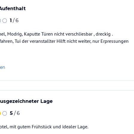
Das Serviceangebot wird durch einen Weckdienst
Aufenthalt
1
/ 6
ataloginformationen. Alle Angaben ohne
uchung die verbindlichen
Angebotsdetails
des
l, Modrig, Kaputte Türen nicht verschliesbar , dreckig .
hren, Tui der veranstallter Hilft nicht weiter, nur Erpressungen
len
ausgezeichneter Lage
5
/ 6
tel, mit gutem Frühstück und idealer Lage.