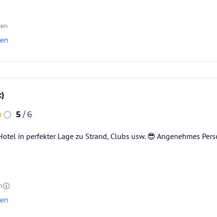
ten
len
)
5
/ 6
otel in perfekter Lage zu Strand, Clubs usw. 😎 Angenehmes Pers
n
len