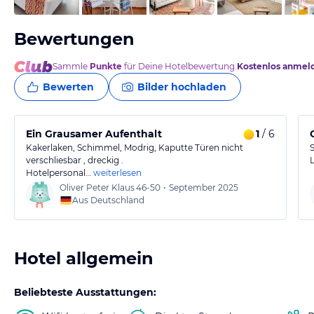
Bewertungen
Sammle
Punkte
für Deine Hotelbewertung.
Kostenlos anmel
Bewerten
Bilder hochladen
Ein Grausamer Aufenthalt
1
/ 6
Kakerlaken, Schimmel, Modrig, Kaputte Türen nicht
verschliesbar , dreckig .
Hotelpersonal…
weiterlesen
Oliver Peter Klaus
46-50
•
September 2025
Aus Deutschland
Hotel allgemein
Beliebteste Ausstattungen: