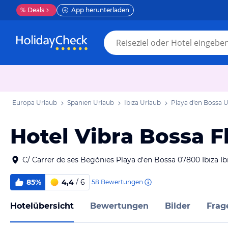
%
Deals
App herunterladen
Europa Urlaub
Spanien Urlaub
Ibiza Urlaub
Playa d'en Bossa 
Hotel Vibra Bossa 
C/ Carrer de ses Begònies Playa d'en Bossa 07800 Ibiza Ib
85%
4,4
/ 6
58
Bewertungen
Hotelübersicht
Bewertungen
Bilder
Frag