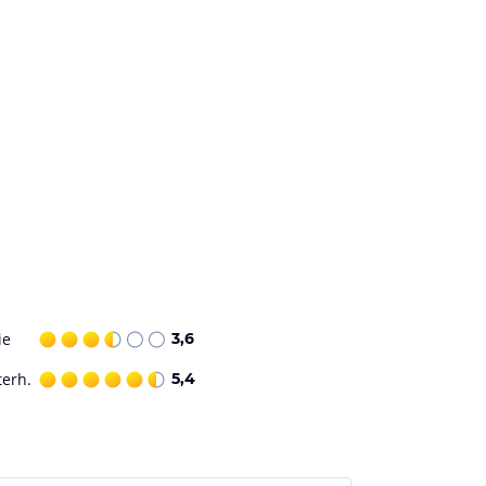
ie
3,6
terh.
5,4