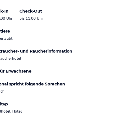
k-In
Check-Out
:00 Uhr
bis 11:00 Uhr
tiere
 erlaubt
traucher- und Raucherinformation
raucherhotel
für Erwachsene
onal spricht folgende Sprachen
sch
ltyp
dhotel, Hotel