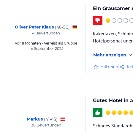
bequem erreichbar. Im Haus gibt es einen Friseur-/Schönheitssalon. 
Ein Grausamer 
ergänzt.
Hinweis:
Allgemeine und unverbindliche Hoteliers-/Veranstalter-/K
Oliver Peter Klaus
(
46-50
)
Gewähr und ohne Prüfung durch HolidayCheck. Bitte lies vor der B
Kakerlaken, Schimme
4
Bewertungen
jeweiligen Veranstalters.
Hotelpersonal unerfa
Vor 11 Monaten • Verreist als Gruppe
im September 2025
Mehr anzeigen
Hilfreich
Tei
Gutes Hotel in 
Markus
(
41-45
)
Schönes Standardho
30
Bewertungen