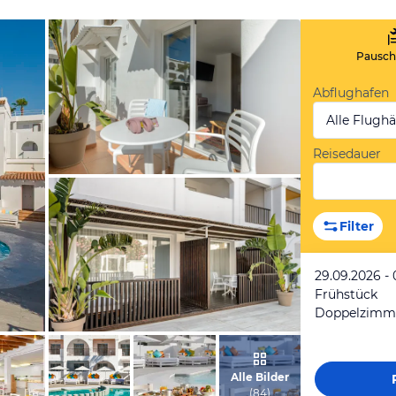
Pauscha
Abflughafen
Alle Flugh
Reisedauer
vom Hotelier, Juli 2025
Filter
29.09.2026 - 
Frühstück
Doppelzimm
vom Hotelier, Juli 2025
Alle Bilder
(
84
)