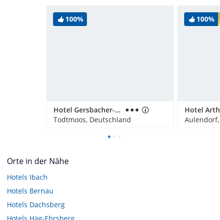
100%
100%
Hotel Gersbacher-Hof
Hotel Art
Todtmoos, Deutschland
Aulendorf
Orte in der Nähe
Hotels
Ibach
Hotels
Bernau
Hotels
Dachsberg
Hotels
Häg-Ehrsberg