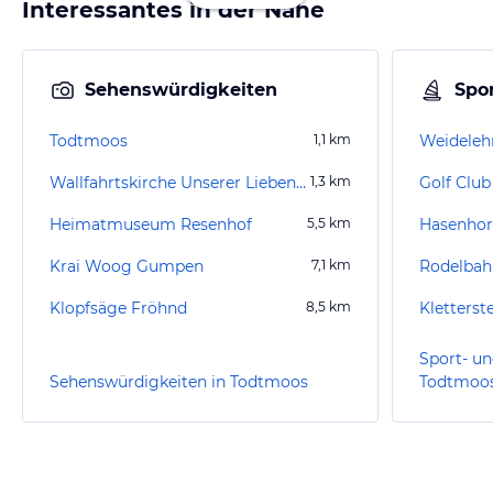
Interessantes in der Nähe
Sehenswürdigkeiten
Spor
Todtmoos
1,1
km
Wallfahrtskirche Unserer Lieben Frau
1,3
km
Golf Club
Heimatmuseum Resenhof
5,5
km
Hasenhor
Krai Woog Gumpen
7,1
km
Rodelbah
Klopfsäge Fröhnd
8,5
km
Kletterst
Sport- un
Sehenswürdigkeiten in Todtmoos
Todtmoo