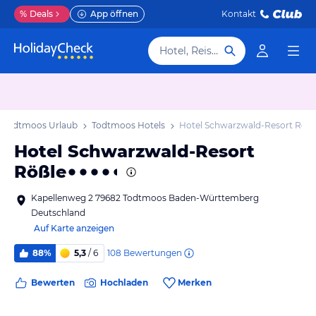
%
Deals
App öffnen
Kontakt
Hotel, Reiseziel
Todtmoos Urlaub
Todtmoos Hotels
Hotel Schwarzwald-Resort Rößl
Hotel Schwarzwald-Resort
Rößle
Kapellenweg 2 79682 Todtmoos Baden-Württemberg
Deutschland
Auf Karte anzeigen
108
Bewertungen
88%
5,3
/ 6
Bewerten
Hochladen
Merken