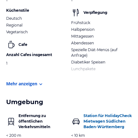
Küchenstile
Verpflegung
Deutsch
Frühstück
Regional
Halbpension
Vegetarisch
Mittagessen
Abendessen
Cafe
Spezielle Diät-Menüs (auf
Anzahl Cafes insgesamt
Anfrage)
Diabetiker Speisen
1
Lunchpakete
Mehr anzeigen
Umgebung
Entfernung zu
Station für HolidayCheck
öffentlichen
Mietwagen Südlichen
Verkehrsmitteln
Baden-Württemberg
< 200 m
< 10 km