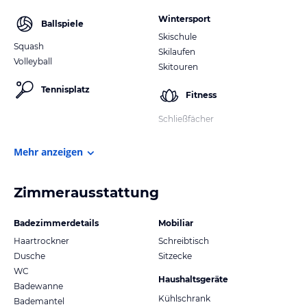
Wintersport
Ballspiele
Skischule
Squash
Skilaufen
Volleyball
Skitouren
Tennisplatz
Fitness
Schließfächer
Mehr anzeigen
Zimmerausstattung
Badezimmerdetails
Mobiliar
Haartrockner
Schreibtisch
Dusche
Sitzecke
WC
Haushaltsgeräte
Badewanne
Kühlschrank
Bademantel