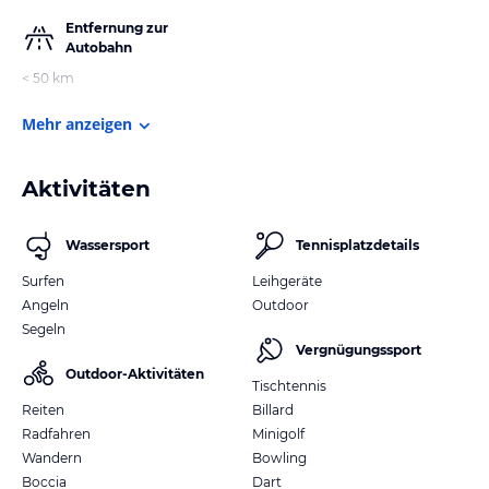
Entfernung zur
Autobahn
< 50 km
Mehr anzeigen
Aktivitäten
Wassersport
Tennisplatzdetails
Surfen
Leihgeräte
Angeln
Outdoor
Segeln
Vergnügungssport
Outdoor-Aktivitäten
Tischtennis
Reiten
Billard
Radfahren
Minigolf
Wandern
Bowling
Boccia
Dart