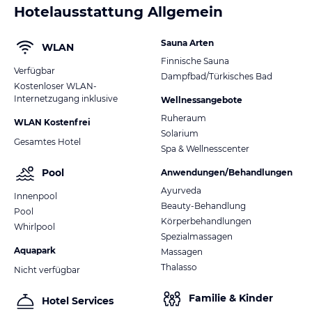
Hotelausstattung Allgemein
Sauna Arten
WLAN
Finnische Sauna
Verfügbar
Dampfbad/Türkisches Bad
Kostenloser WLAN-
Internetzugang inklusive
Wellnessangebote
Ruheraum
WLAN Kostenfrei
Solarium
Gesamtes Hotel
Spa & Wellnesscenter
Pool
Anwendungen/Behandlungen
Ayurveda
Innenpool
Beauty-Behandlung
Pool
Körperbehandlungen
Whirlpool
Spezialmassagen
Aquapark
Massagen
Thalasso
Nicht verfügbar
Familie & Kinder
Hotel Services