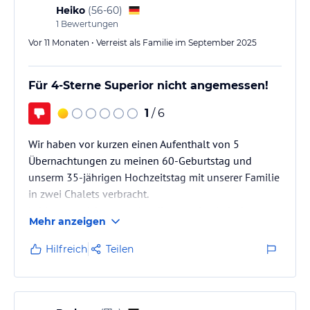
Heiko
(
56-60
)
1
Bewertungen
Vor 11 Monaten • Verreist als Familie im September 2025
Für 4-Sterne Superior nicht angemessen!
1
/ 6
Wir haben vor kurzen einen Aufenthalt von 5
Übernachtungen zu meinen 60-Geburtstag und
unserm 35-jährigen Hochzeitstag mit unserer Familie
in zwei Chalets verbracht.
Leider muss ich sagen das dieser Aufenthalt der
Mehr anzeigen
schlechteste und Enttäuschenste Urlaube war den ich
je in einem so genannten"4-Sterne Superior Hotel-
Hilfreich
Teilen
Resort verbracht habe.
Schon direkt nach der Ankunft auf dem Hotel
Parkplatz kam es fast zu einem Unfall durch ein zu
schnell fahrenden Fahrzeugs auf der öffentlichen