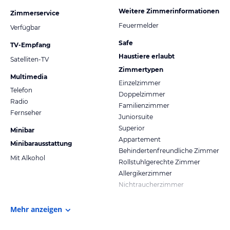
Weitere Zimmerinformationen
Zimmerservice
Feuermelder
Verfügbar
Safe
TV-Empfang
Haustiere erlaubt
Satelliten-TV
Zimmertypen
Multimedia
Einzelzimmer
Telefon
Doppelzimmer
Radio
Familienzimmer
Fernseher
Juniorsuite
Superior
Minibar
Appartement
Minibarausstattung
Behindertenfreundliche Zimmer
Mit Alkohol
Rollstuhlgerechte Zimmer
Allergikerzimmer
Nichtraucherzimmer
Mehr anzeigen