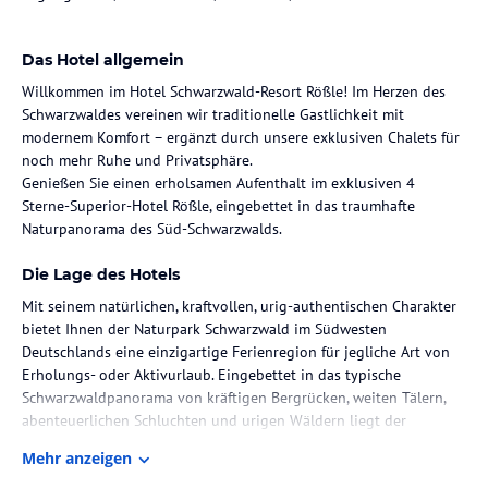
Das Hotel allgemein
Willkommen im Hotel Schwarzwald-Resort Rößle! Im Herzen des
Schwarzwaldes vereinen wir traditionelle Gastlichkeit mit
modernem Komfort – ergänzt durch unsere exklusiven Chalets für
noch mehr Ruhe und Privatsphäre.
Genießen Sie einen erholsamen Aufenthalt im exklusiven 4
Sterne-Superior-Hotel Rößle, eingebettet in das traumhafte
Naturpanorama des Süd-Schwarzwalds.
Die Lage des Hotels
Mit seinem natürlichen, kraftvollen, urig-authentischen Charakter
bietet Ihnen der Naturpark Schwarzwald im Südwesten
Deutschlands eine einzigartige Ferienregion für jegliche Art von
Erholungs- oder Aktivurlaub. Eingebettet in das typische
Schwarzwaldpanorama von kräftigen Bergrücken, weiten Tälern,
abenteuerlichen Schluchten und urigen Wäldern liegt der
heilklimatische Kurort Todtmoos, der Sie in den warmen Monaten
Mehr anzeigen
mit blühenden Wiesen und Wäldern, im Winter mit zauberhaften