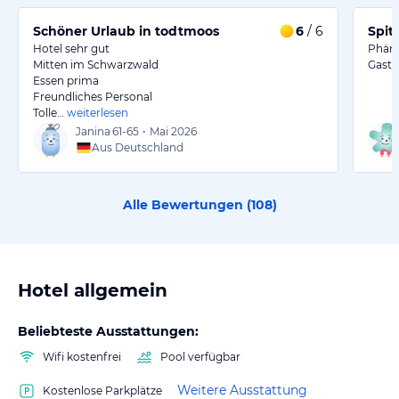
Schöner Urlaub in todtmoos
6
/ 6
Spitz
Hotel sehr gut
Phäno
Mitten im Schwarzwald
Gastg
Essen prima
Freundliches Personal
Tolle…
weiterlesen
Janina
61-65
•
Mai 2026
Aus Deutschland
Alle Bewertungen (
108
)
Hotel allgemein
Beliebteste Ausstattungen:
Wifi kostenfrei
Pool verfügbar
Weitere Ausstattung
Kostenlose Parkplätze