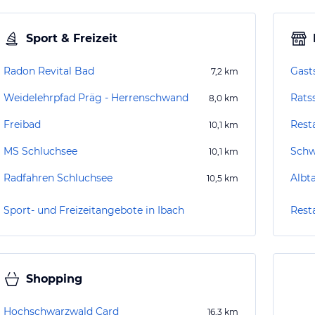
Sport & Freizeit
Radon Revital Bad
Gast
7,2
km
Weidelehrpfad Präg - Herrenschwand
Rats
8,0
km
Freibad
10,1
km
MS Schluchsee
Schw
10,1
km
Radfahren Schluchsee
Albta
10,5
km
Sport- und Freizeitangebote in Ibach
Rest
Shopping
Hochschwarzwald Card
16,3
km