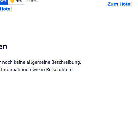
00
%
6
/
6
3 Bew.
Zum Hotel
Hotel
en
er noch keine allgemeine Beschreibung.
ve Informationen wie in Reiseführern