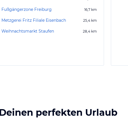
Fußgängerzone Freiburg
16,7
km
Metzgerei Fritz Filiale Eisenbach
25,4
km
Weihnachtsmarkt Staufen
28,4
km
 Deinen perfekten Urlaub