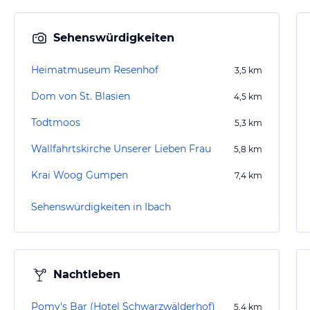
Sehenswürdigkeiten
Heimatmuseum Resenhof
3,5
km
Dom von St. Blasien
4,5
km
Todtmoos
5,3
km
Wallfahrtskirche Unserer Lieben Frau
5,8
km
Krai Woog Gumpen
7,4
km
Sehenswürdigkeiten in Ibach
Nachtleben
Pomy's Bar (Hotel Schwarzwälderhof)
5,4
km