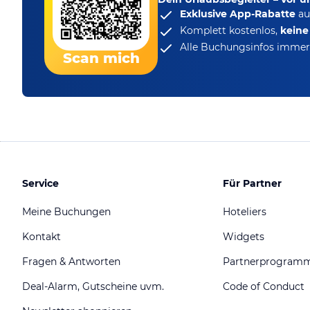
Exklusive App-Rabatte
au
Komplett kostenlos,
kein
Alle Buchungsinfos immer 
Scan mich
Service
Für Partner
Meine Buchungen
Hoteliers
Kontakt
Widgets
Fragen & Antworten
Partnerprogram
Deal-Alarm, Gutscheine uvm.
Code of Conduct