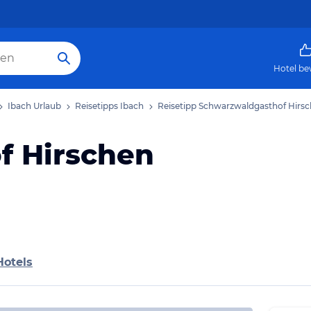
Hotel be
Ibach Urlaub
Reisetipps Ibach
Reisetipp Schwarzwaldgasthof Hirs
f Hirschen
Hotels