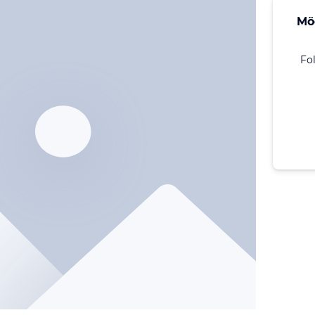
Mö
Fo