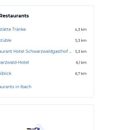
Restaurants
stätte Tränke
4,3
km
stüble
5,3
km
Restaurant Hotel Schwarzwaldgasthof Rößle
5,3
km
arzwald-Hotel
6,1
km
lblick
6,7
km
aurants in Ibach