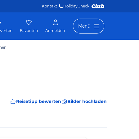
Kontakt
HolidayCheck 
Menü
werten
Favoriten
Anmelden
chen
Reisetipp bewerten
Bilder hochladen