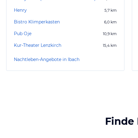
Henry
5,7
km
Bistro Klimperkasten
6,0
km
Pub Oje
10,9
km
Kur-Theater Lenzkirch
15,4
km
Nachtleben-Angebote in Ibach
Finde