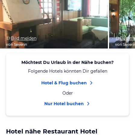
Bild melden
Bild m
von Severin
von Severi
Möchtest Du Urlaub in der Nähe buchen?
Folgende Hotels könnten Dir gefallen
Hotel & Flug buchen
Oder
Nur Hotel buchen
Hotel nähe Restaurant Hotel