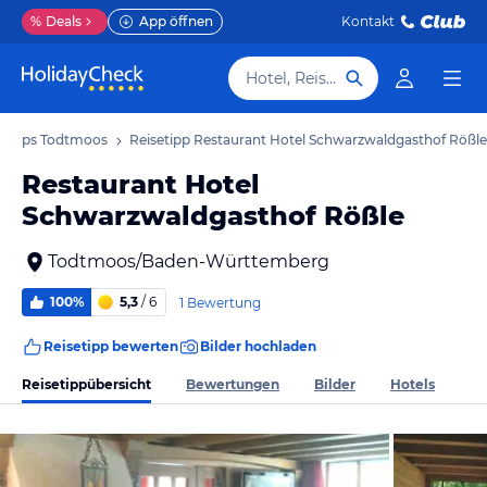
%
Deals
App öffnen
Kontakt
Hotel, Reiseziel
etipps Todtmoos
Reisetipp Restaurant Hotel Schwarzwaldgasthof Rößle
Restaurant Hotel
Schwarzwaldgasthof Rößle
Todtmoos/Baden-Württemberg
100%
5,3
/ 6
1 Bewertung
Reisetipp bewerten
Bilder hochladen
Reisetippübersicht
Bewertungen
Bilder
Hotels