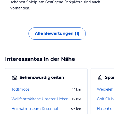
schönen Spielplatz. Genügend Parkplätze sind auch
vorhanden.
Alle Bewertungen (1)
Interessantes in der Nähe
Sehenswürdigkeiten
Spor
Todtmoos
1,1
km
Wallfahrtskirche Unserer Lieben Frau
Golf Club
1,2
km
Heimatmuseum Resenhof
Hasenhor
5,6
km