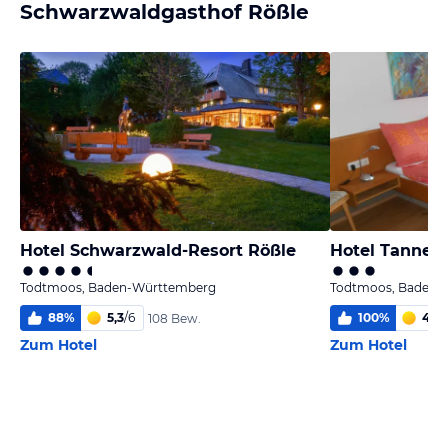
Schwarzwaldgasthof Rößle
Hotel Schwarzwald-Resort Rößle
Hotel Tanne 
Todtmoos, Baden-Württemberg
Todtmoos, Baden-
88
%
5,3
/
6
100
%
4,7
/
108 Bew.
Zum Hotel
Zum Hotel