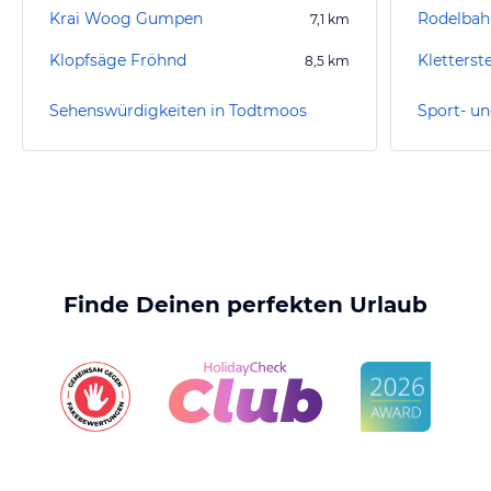
Krai Woog Gumpen
Rodelbah
7,1
km
Klopfsäge Fröhnd
Kletterst
8,5
km
Sehenswürdigkeiten in Todtmoos
Finde Deinen perfekten Urlaub