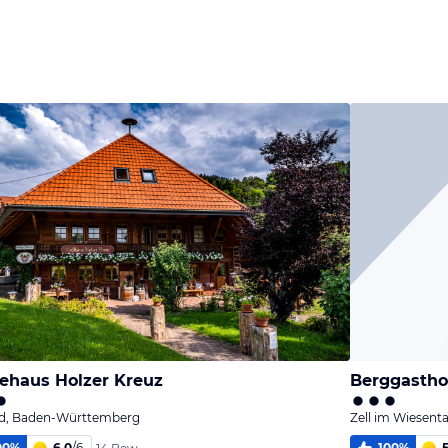
ehaus Holzer Kreuz
Berggastho
d, Baden-Württemberg
Zell im Wiesen
00
%
6,0
/
6
100
%
5