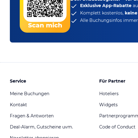
Exklusive App-Rabatte
au
Komplett kostenlos,
kein
Alle Buchungsinfos immer 
Scan mich
Service
Für Partner
Meine Buchungen
Hoteliers
Kontakt
Widgets
Fragen & Antworten
Partnerprogram
Deal-Alarm, Gutscheine uvm.
Code of Conduct