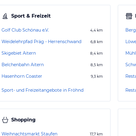
Sport & Freizeit
Golf Club Schönau e.V.
Berg
4,4
km
Weidelehrpfad Präg - Herrenschwand
Löw
6,8
km
Skigebiet Aitern
Mühl
8,4
km
Belchenbahn Aitern
Schw
8,5
km
Hasenhorn Coaster
9,3
km
Sport- und Freizeitangebote in Fröhnd
Rest
Shopping
Weihnachtsmarkt Staufen
17,7
km