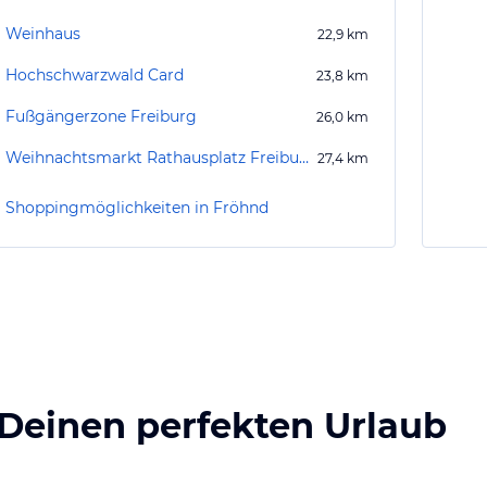
Weinhaus
22,9
km
Hochschwarzwald Card
23,8
km
Fußgängerzone Freiburg
26,0
km
Weihnachtsmarkt Rathausplatz Freiburg
27,4
km
Shoppingmöglichkeiten in Fröhnd
 Deinen perfekten Urlaub