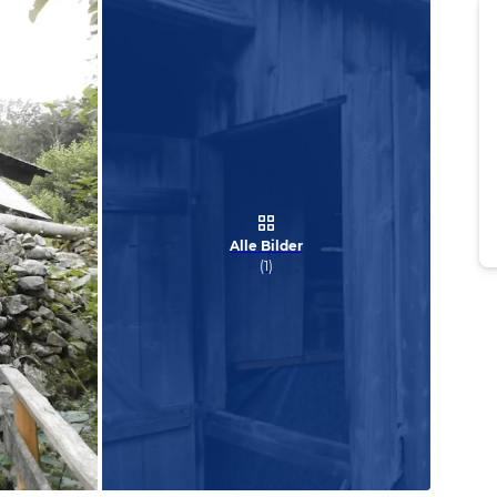
Alle Bilder
(
1
)