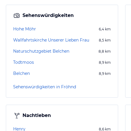
Sehenswürdigkeiten
Hohe Möhr
6,4
km
Wallfahrtskirche Unserer Lieben Frau
8,5
km
Naturschutzgebiet Belchen
8,8
km
Todtmoos
8,9
km
Belchen
8,9
km
Sehenswürdigkeiten in Fröhnd
Nachtleben
Henry
8,6
km