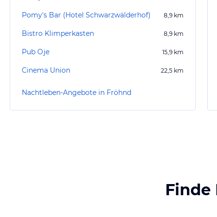
Pomy's Bar (Hotel Schwarzwälderhof)
8,9
km
Bistro Klimperkasten
8,9
km
Pub Oje
15,9
km
Cinema Union
22,5
km
Nachtleben-Angebote in Fröhnd
Finde