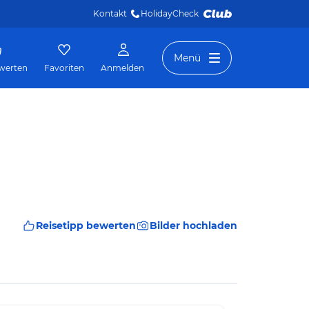
Kontakt
HolidayCheck 
Menü
werten
Favoriten
Anmelden
Reisetipp bewerten
Bilder hochladen