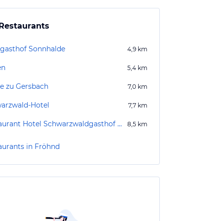
Restaurants
gasthof Sonnhalde
4,9
km
en
5,4
km
e zu Gersbach
7,0
km
arzwald-Hotel
7,7
km
Restaurant Hotel Schwarzwaldgasthof Rößle
8,5
km
aurants in Fröhnd