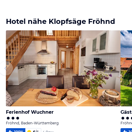
Bild melden
von Ulrike
Hotel nähe Klopfsäge Fröhnd
Ferienhof Wuchner
Gäst
Fröhnd, Baden-Württemberg
Fröhn
100
%
6
/
6
1