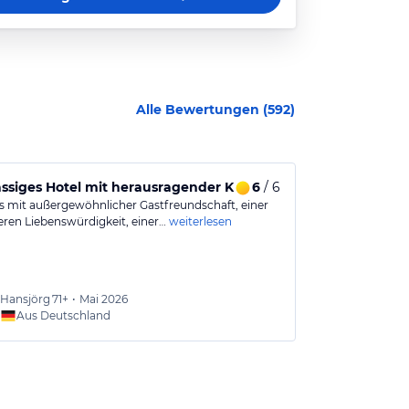
Alle Bewertungen (
592
)
assiges Hotel mit herausragender Küche und überragendem 
6
/ 6
Tolles Hotel
s mit außergewöhnlicher Gastfreundschaft, einer
Sehr schönes H
ren Liebenswürdigkeit, einer…
weiterlesen
zum Entspann
Hansjörg
71+
•
Mai 2026
Bettin
Aus Deutschland
Aus