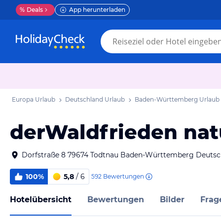
%
Deals
App herunterladen
Europa Urlaub
Deutschland Urlaub
Baden-Württemberg Urlaub
derWaldfrieden nat
Dorfstraße 8 79674 Todtnau Baden-Württemberg Deutsc
100%
5,8
/ 6
592
Bewertungen
Hotelübersicht
Bewertungen
Bilder
Frag