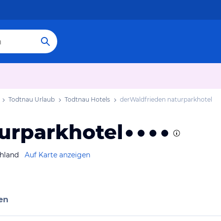
Todtnau Urlaub
Todtnau Hotels
derWaldfrieden naturparkhotel
urparkhotel
hland
Auf Karte anzeigen
en