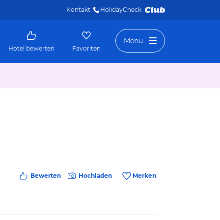
Kontakt
HolidayCheck 
Menü
Hotel bewerten
Favoriten
Bewerten
Hochladen
Merken