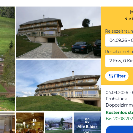
Nur 
Reisezeitrau
04.09.26 - 
Reiseteilneh
2 Erw, 0 Kin
von Ulrike & Detlef, August 2015
Filter
04.09.2026 -
Frühstück
Doppelzimm
Kostenlos st
Bis 20.08.202
von Katja, Juli 2018
Alle Bilder
(
240
)