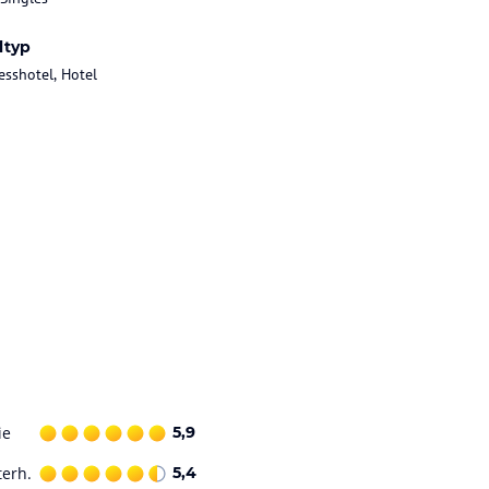
ltyp
esshotel, Hotel
ie
5,9
terh.
5,4