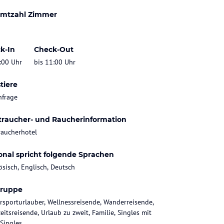
mtzahl Zimmer
k-In
Check-Out
:00 Uhr
bis 11:00 Uhr
tiere
nfrage
traucher- und Raucherinformation
raucherhotel
onal spricht folgende Sprachen
ösisch, Englisch, Deutsch
gruppe
rsporturlauber, Wellnessreisende, Wanderreisende,
eitsreisende, Urlaub zu zweit, Familie, Singles mit
 Singles