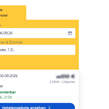
Hotel
m
06.09.26
mer & Zimmer
der, 1 Zi.
510 €
 06.09.2026
ab
2 ERW • 2 Nächte
er
ornierbar
6, 21:59
Hotelangebote
ansehen