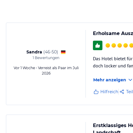
jeweiligen Veranstalters.
Erholsame Ausz
Sandra
(
46-50
)
1
Bewertungen
Das Hotel bietet fü
doch locker und fam
Vor 1 Woche • Verreist als Paar im Juli
2026
Mehr anzeigen
Hilfreich
Tei
Erstklassiges 
Landschaft