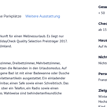
Gesa
< 50
se Parkplätze
Weitere Ausstattung
Chec
ab 15
kunft für einen Wellnessurlaub. Es liegt nur
Haus
lidayCheck Quality Selection Preisträger 2017.
 Umland.
Auf A
Nich
zimmer, Dreibettzimmer, Mehrbettzimmer,
Nicht
setzen die Reisenden in den Urlaubsmodus. Auf
igene Bad ist mit einer Badewanne oder Dusche
Pers
lettenartikeln ausgestattet. Ein einladender
Franz
nibar, einen Safe sowie einen Schreibtisch. Das
über ein Telefon, ein Radio sowie einen
Ziel
ses. Wahlweise sind behindertenfreundliche
Winte
Hochz
Kind,