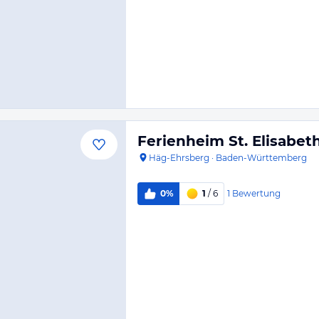
Ferienheim St. Elisabet
Häg-Ehrsberg
·
Baden-Württemberg
1
Bewertung
0%
1
/ 6