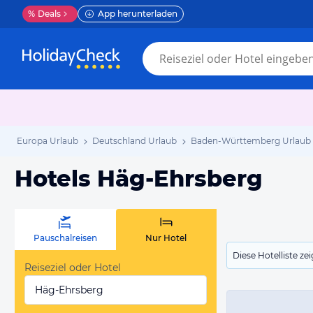
%
Deals
App herunterladen
Europa Urlaub
Deutschland Urlaub
Baden-Württemberg Urlaub
Hotels Häg-Ehrsberg
Pauschalreisen
Nur Hotel
Diese Hotelliste z
Reiseziel oder Hotel
Häg-Ehrsberg