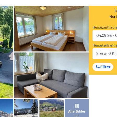
Nur 
Reisezeitrau
04.09.26 - 
Reiseteilneh
2 Erw, 0 Kin
von Booking.com
Filter
von Booking.com
Alle Bilder
(
50
)