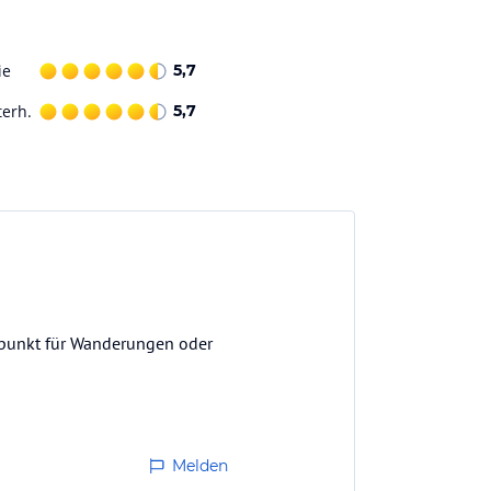
ie
5,7
terh.
5,7
spunkt für Wanderungen oder
Melden