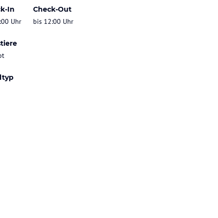
k-In
Check-Out
:00 Uhr
bis 12:00 Uhr
tiere
bt
ltyp