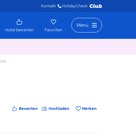
Kontakt
HolidayCheck 
Menü
Hotel bewerten
Favoriten
tel
Bewerten
Hochladen
Merken