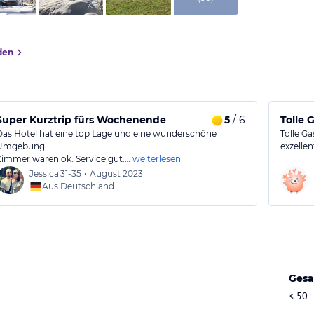
den
Super Kurztrip fürs Wochenende
5
/ 6
Tolle 
Das Hotel hat eine top Lage und eine wunderschöne
Tolle G
Umgebung.
exzelle
Zimmer waren ok. Service gut.…
weiterlesen
Jessica
31-35
•
August 2023
Aus Deutschland
Gesa
< 50