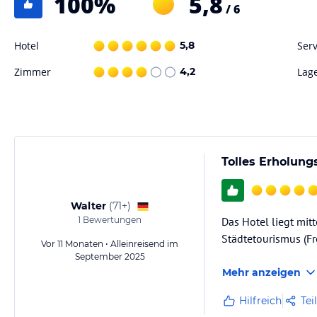
100
%
5,8
/ 6
Hotel
5,8
Serv
Zimmer
4,2
Lag
Tolles Erholun
Walter
(
71+
)
1
Bewertungen
Das Hotel liegt mi
Städtetourismus (Fr
Vor 11 Monaten • Alleinreisend im
September 2025
Mehr anzeigen
Hilfreich
Tei