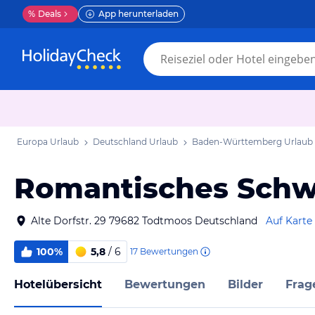
%
Deals
App herunterladen
Europa Urlaub
Deutschland Urlaub
Baden-Württemberg Urlaub
Romantisches Schw
Alte Dorfstr. 29 79682 Todtmoos Deutschland
Auf Karte
100%
5,8
/ 6
17
Bewertungen
Hotelübersicht
Bewertungen
Bilder
Frag