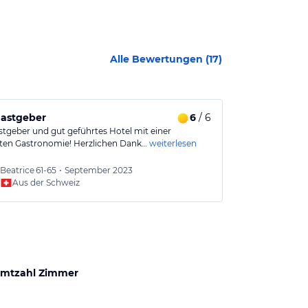
Alle Bewertungen (
17
)
Gastgeber
6
/ 6
Ein sehr sch
astgeber und gut geführtes Hotel mit einer
Das Hotel liegt
nten Gastronomie! Herzlichen Dank…
weiterlesen
sehr schön un
Beatrice
61-65
•
September 2023
Reiner
Aus der Schweiz
Aus
mtzahl Zimmer