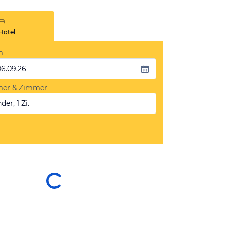
Hotel
m
06.09.26
mer & Zimmer
der, 1 Zi.