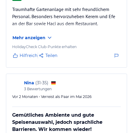
Sport und Unterhaltung
Traumhafte Gartenanlage mit sehr freundlichem
Von Romantik bis Abenteuer: Jedes Detail ist für den ultimativen
Personal. Besonders hervorzuheben Kerem und Efe
Kurzurlaub im Martı Myra gedacht.
an der Bar sowie Haci aus dem Restaurant.
Aktive Flucht
Bleiben Sie fit mit individuellem Training, Yoga-Kursen und
Mehr anzeigen
Fitnessaktivitäten.
HolidayCheck Club-Punkte erhalten
Yoga Zen Urlaub
Hilfreich
Teilen
Entspannen Sie sich mit Yoga- und Meditationssitzungen für
vollkommene Ruhe.
Tennisurlaub für Kinder
Nina
(
31-35
)
Lassen Sie die Kinder beim Tennisspielen Spaß haben und
3
Bewertungen
gleichzeitig lernen und spielen.
Vor 2 Monaten • Verreist als Paar im Mai 2026
Sonstige Einrichtungen und Services
Umgeben von der natürlichen Schönheit der Kiefernwälder von
Gemütliches Ambiente und gute
Tekirova und eingebettet in die unberührte Mittelmeerküste,
Speisenauswahl, jedoch sprachliche
schafft Martı Myra seit 1988 Momente, die von Bedeutung sind.
Barrieren. Wir kommen wieder!
Wie kein anderes Resort fängt es die Essenz von Natur, Geschichte