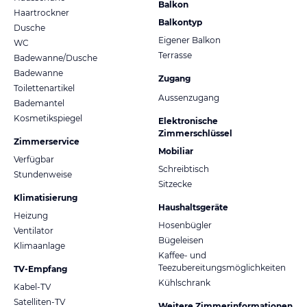
Balkon
Haartrockner
Balkontyp
Dusche
Eigener Balkon
WC
Terrasse
Badewanne/Dusche
Badewanne
Zugang
Toilettenartikel
Aussenzugang
Bademantel
Kosmetikspiegel
Elektronische
Zimmerschlüssel
Zimmerservice
Mobiliar
Verfügbar
Schreibtisch
Stundenweise
Sitzecke
Klimatisierung
Haushaltsgeräte
Heizung
Hosenbügler
Ventilator
Bügeleisen
Klimaanlage
Kaffee- und
Teezubereitungsmöglichkeiten
TV-Empfang
Kühlschrank
Kabel-TV
Satelliten-TV
Weitere Zimmerinformationen