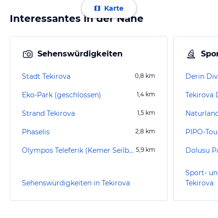
Karte
Interessantes in der Nähe
Sehenswürdigkeiten
Spor
Stadt Tekirova
0,8
km
Derin Div
Eko-Park (geschlossen)
1,4
km
Tekirova 
Strand Tekirova
1,5
km
Phaselis
2,8
km
PIPO-Tou
Olympos Teleferik (Kemer Seilbahn Sea to Sky)
5,9
km
Dolusu P
Sport- un
Sehenswürdigkeiten in Tekirova
Tekirova