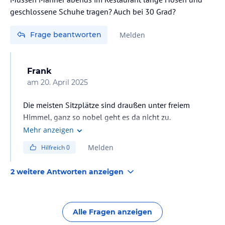
alle Spezialitäten Restaurants zu ☹️☹️
geschlossene Schuhe tragen? Auch bei 30 Grad?
Aber wie gesagt wer Probleme mit wirklich vielen
Katzen hat besonders beim Essen....hotel meiden
Frage beantworten
Melden
Frank
am
20. April 2025
Die meisten Sitzplätze sind draußen unter freiem
Himmel, ganz so nobel geht es da nicht zu.
Mehr anzeigen
Melden
Hilfreich
0
2 weitere Antworten anzeigen
Alle Fragen anzeigen