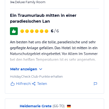
Deluxe Family Room
Hoteliers-/Veranstalter-/Kataloginformationen. Alle Angaben
ohne Gewähr und ohne Prüfung durch HolidayCheck. Bitte
lies vor der Buchung die verbindlichen
Angebotsdetails
des
Ein Traumurlaub mitten in einer
jeweiligen Veranstalters.
paradiesischen Lan
6
/ 6
Am besten hat uns die tolle, paradiesische und sehr
gepflegte Anlage gefallen. Das Hotel ist mitten in ein
Naturschutzgebiet eingebettet. Vor Allem im Sommer
bei den heißen Temperaturen ist es sehr angenehm.
Es gibt sehr viele Plätze mit natürlichem Schatten.
Mehr anzeigen
Man kann sich auf einer Liege unter Pinienbäumen
ausruhen und die Schönheit der Natur geniessen. Das
HolidayCheck Club-Punkte erhalten
Zimmer war auch sehr schön, eines der bequemsten
Hilfreich
Teilen
Betten in denen wir geschlafen haben (wir waren
schon über 50 Mal in der Türkei, auch im Maxx Royal
etc. aber…
Heidemarie Grete
(
66-70
)