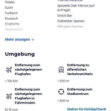
Themen-Abende
Steaks
Spezielle Diät-Menüs (auf
Sushi
Anfrage)
Türkisch
Snack Bar
Russisch
Diabetiker Speisen
Englische
Allergiker Speisen
Vegetarisch
Mehr anzeigen
Umgebung
Entfernung zum
Entfernung zu
nächstgelegenen
öffentlichen
Flughafen
Verkehrsmitteln
< 100 km
< 500 m
Entfernung zum
Entfernung zum
nächstgelegenen
Stadtzentrum
Flughafen in
< 500 m
Fahrminuten
Station für HolidayCheck
1h 15 min