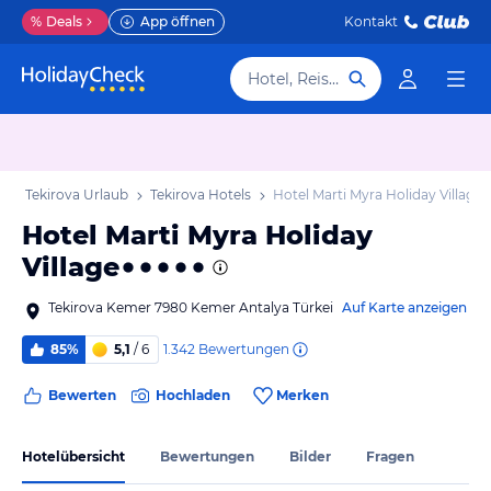
%
Deals
App öffnen
Kontakt
Hotel, Reiseziel
b
Tekirova Urlaub
Tekirova Hotels
Hotel Marti Myra Holiday Village
Hotel Marti Myra Holiday
Village
Tekirova Kemer 7980 Kemer Antalya Türkei
Auf Karte anzeigen
1.342
Bewertungen
85%
5,1
/ 6
Bewerten
Hochladen
Merken
Hotelübersicht
Bewertungen
Bilder
Fragen