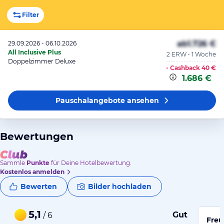
Filter
ab
1.726 €
29.09.2026 - 06.10.2026
All Inclusive Plus
2 ERW • 1 Woche
Doppelzimmer Deluxe
- Cashback
40 €
1.686 €
Pauschalangebote
ansehen
Bewertungen
Sammle
Punkte
für Deine Hotelbewertung.
Kostenlos anmelden
Bewerten
Bilder hochladen
5,1
Gut
/ 6
Freu