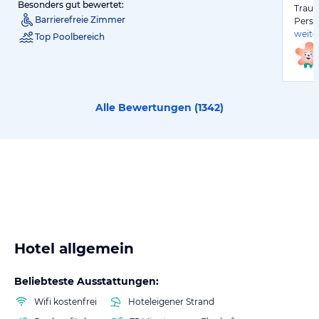
Besonders gut bewertet:
Traum
Barrierefreie Zimmer
Perso
weite
Top Poolbereich
Alle Bewertungen (
1342
)
Hotel allgemein
Beliebteste Ausstattungen:
Wifi kostenfrei
Hoteleigener Strand