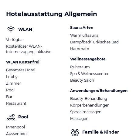
Hotelausstattung Allgemein
Sauna Arten
WLAN
Warmluftsauna
Verfügbar
Dampfbad/Türkisches Bad
Kostenloser WLAN-
Hammam
Internetzugang inklusive
Wellnessangebote
WLAN Kostenfrei
Ruheraum
Gesamtes Hotel
Spa & Wellnesscenter
Lobby
Beauty Salon
Zimmer
Pool
Anwendungen/Behandlungen
Bar
Beauty-Behandlung
Restaurant
Körperbehandlungen
Spezialmassagen
Pool
Massagen
Innenpool
Familie & Kinder
Aussenpool