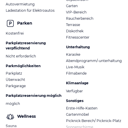
Autovermietung
Garten
Ladestation für Elektroautos
VIP-Bereich
Raucherbereich
Parken
Terrasse
Diskothek
Kostenfrei
Fitnesscenter
Parkplatzreservierung
Unterhaltung
verpflichtend
Karaoke
Nicht erforderlich
Abendprogramm/-unterhaltung
Parkmöglichkeiten
Live-Musik
Parkplatz
Filmabende
Überwacht
Klimaanlage
Parkgarage
Verfügbar
Parkplatzreservierung möglich
Sonstiges
möglich
Erste-Hilfe-Kasten
Gartenmöbel
Wellness
Picknick Bereich/ Picknick-Platz
Sauna
Sonnenschirme