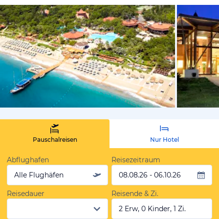
vom Hotelie
Pauschalreisen
Nur Hotel
Abflughafen
Reisezeitraum
Alle Flughäfen
08.08.26 - 06.10.26
Reisedauer
Reisende & Zi.
2 Erw, 0 Kinder, 1 Zi.