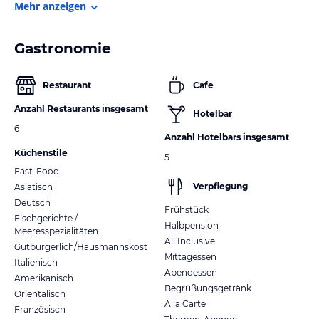
Mehr anzeigen
Gastronomie
Restaurant
Cafe
Anzahl Restaurants insgesamt
Hotelbar
6
Anzahl Hotelbars insgesamt
Küchenstile
5
Fast-Food
Verpflegung
Asiatisch
Deutsch
Frühstück
Fischgerichte /
Halbpension
Meeresspezialitäten
All Inclusive
Gutbürgerlich/Hausmannskost
Mittagessen
Italienisch
Abendessen
Amerikanisch
Begrüßungsgetränk
Orientalisch
A la Carte
Französisch