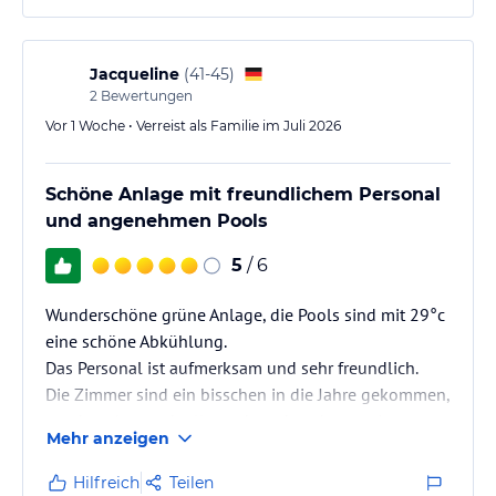
Jacqueline
(
41-45
)
2
Bewertungen
Vor 1 Woche • Verreist als Familie im Juli 2026
Schöne Anlage mit freundlichem Personal
und angenehmen Pools
5
/ 6
Wunderschöne grüne Anlage, die Pools sind mit 29°c
eine schöne Abkühlung.
Das Personal ist aufmerksam und sehr freundlich.
Die Zimmer sind ein bisschen in die Jahre gekommen,
werden aber nach alle nach und nach renoviert.
Mehr anzeigen
Das Management kümmert um aufkommde
Probleme.
Hilfreich
Teilen