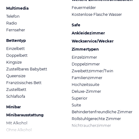
Feuermelder
Multimedia
Kostenlose Flasche Wasser
Telefon
Radio
Safe
Fernseher
Ankleidezimmer
Bettentyp
Weckservice/Wecker
Einzelbett
Zimmertypen
Doppelbett
Einzelzimmer
Kingsize
Doppelzimmer
Zustellbares Babybett
Zweibettzimmer/Twin
Queensize
Familienzimmer
Französisches Bett
Hochzeitssuite
Zustellbett
Deluxe-Zimmer
Schlafsofa
Superior
Suite
Minibar
Behindertenfreundliche Zimmer
Minibarausstattung
Rollstuhlgerechte Zimmer
Mit Alkohol
Nichtraucherzimmer
Ohne Alkohol