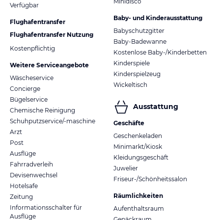
Minidisco
Verfügbar
Baby- und Kinderausstattung
Flughafentransfer
Babyschutzgitter
Flughafentransfer Nutzung
Baby-Badewanne
Kostenpflichtig
Kostenlose Baby-/Kinderbetten
Kinderspiele
Weitere Serviceangebote
Kinderspielzeug
Wäscheservice
Wickeltisch
Concierge
Bügelservice
Ausstattung
Chemische Reinigung
Schuhputzservice/-maschine
Geschäfte
Arzt
Geschenkeladen
Post
Minimarkt/Kiosk
Ausflüge
Kleidungsgeschäft
Fahrradverleih
Juwelier
Devisenwechsel
Friseur-/Schönheitssalon
Hotelsafe
Räumlichkeiten
Zeitung
Informationsschalter für
Aufenthaltsraum
Ausflüge
Gepäckraum