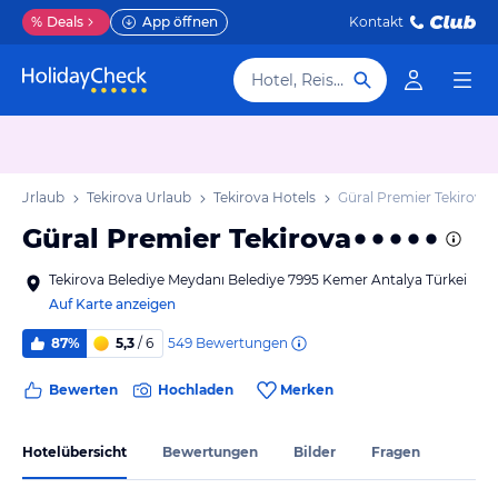
%
Deals
App öffnen
Kontakt
Hotel, Reiseziel
era Urlaub
Tekirova Urlaub
Tekirova Hotels
Güral Premier Tekirova
Güral Premier Tekirova
Tekirova Belediye Meydanı Belediye 7995 Kemer Antalya Türkei
Auf Karte anzeigen
549
Bewertungen
87%
5,3
/ 6
Bewerten
Hochladen
Merken
Hotelübersicht
Bewertungen
Bilder
Fragen