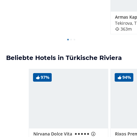
Tekirova, 
363m
Beliebte Hotels in Türkische Riviera
97%
94%
Nirvana Dolce Vita