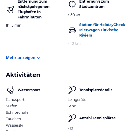
Entfernung zum
Entfernung zum
nächstgelegenen
Stadtzentrum
Flughafen in
< 50 km
Fahrminuten
Station für HolidayCheck
1h 15 min
Mietwagen Türkische
Riviera
< 10 km
Mehr anzeigen
Aktivitäten
Wassersport
Tennisplatzdetails
Kanusport
Leihgeräte
Surfen
Sand
Schnorcheln
Anzahl Tennisplätze
Tauchen
Wasserski
>10