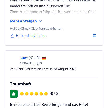
immer freundlich und hilfsbereit. Die
Zimmerreinigung erfolgt täglich, wenn man sie über
die App anfordert – das hat sehr gut funktioniert.
Mehr anzeigen
Leider ist das Essen eine große Enttäuschung. Es ist
HolidayCheck Club-Punkte erhalten
jeden Tag fast das Gleiche, geschmacklos, sehr fad
Hilfreich
Teilen
und insgesamt einfach nicht lecker. Für ein Hotel
dieser Kategorie hätten wir deutlich bessere Qualität
und mehr Abwechslung erwartet.
Suat
(
41-45
)
7
Bewertungen
Abgesehen vom Essen war alles…
Vor 1 Jahr • Verreist als Familie im August 2025
Traumhaft
6
/ 6
Ich schreibe selten Bewertungen und das Hotel