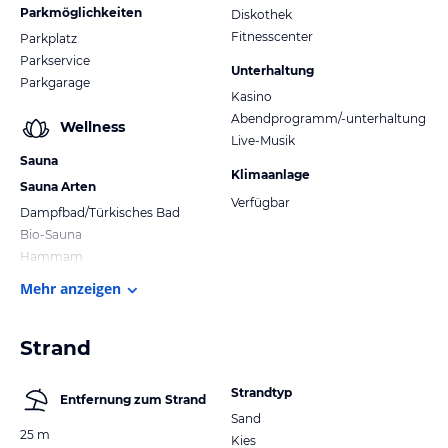
Parkmöglichkeiten
Diskothek
Fitnesscenter
Parkplatz
Parkservice
Unterhaltung
Parkgarage
Kasino
Abendprogramm/-unterhaltung
Wellness
Live-Musik
Sauna
Klimaanlage
Sauna Arten
Verfügbar
Dampfbad/Türkisches Bad
Bio-Sauna
Hammam
Mehr anzeigen
Strand
Strandtyp
Entfernung zum Strand
Sand
25 m
Kies