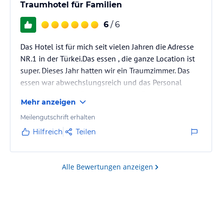
Traumhotel für Familien
6
/ 6
Das Hotel ist für mich seit vielen Jahren die Adresse
NR.1 in der Türkei.Das essen , die ganze Location ist
super. Dieses Jahr hatten wir ein Traumzimmer. Das
essen war abwechslungsreich und das Personal
stehts freundlich. Einziges Manko… Es spricht fast
Mehr anzeigen
niemand Deutsch. Ansonsten Top!
Meilengutschrift erhalten
Hilfreich
Teilen
Alle Bewertungen anzeigen