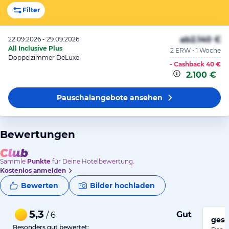
Filter
ab
2.140 €
22.09.2026 - 29.09.2026
All Inclusive Plus
2 ERW • 1 Woche
Doppelzimmer DeLuxe
- Cashback
40 €
2.100 €
Pauschalangebote
ansehen
Bewertungen
Sammle
Punkte
für Deine Hotelbewertung.
Kostenlos anmelden
Bewerten
Bilder hochladen
5,3
Gut
/ 6
gesc
Besonders gut bewertet: