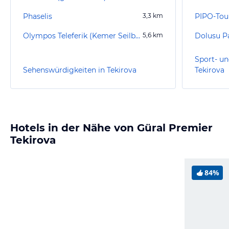
Phaselis
3,3
km
PIPO-Tou
Olympos Teleferik (Kemer Seilbahn Sea to Sky)
5,6
km
Dolusu P
Sport- un
Sehenswürdigkeiten in Tekirova
Tekirova
Hotels in der Nähe von Güral Premier
Tekirova
84%