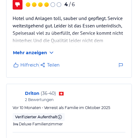
4
/ 6
Hotel und Anlagen toll, sauber und gepflegt. Service
weitestgehend gut. Leider ist das Essen unterirdisch,
Speisesaal viel zu überfüllt, der Service kommt nicht
hinterher. Und die Qualität leider nicht dem
Sternenicveau entsprechend. Zudem sehr russisch
Mehr anzeigen
angehaucht. Für mich das Geld nicht wert....
Hilfreich
Teilen
Driton
(
36-40
)
2
Bewertungen
Vor 10 Monaten • Verreist als Familie im Oktober 2025
Verifizierter Aufenthalt
Deluxe Familienzimmer