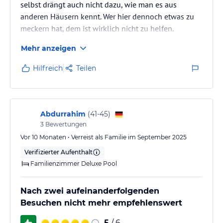
selbst drängt auch nicht dazu, wie man es aus
anderen Häusern kennt. Wer hier dennoch etwas zu
meckern hat, dem ist wirklich nicht zu helfen.
Mehr anzeigen
Der Aquapark ist ein Traum, das Wasser hat eine
angenehme Temperatur. Überall gibt es
Hilfreich
Teilen
Markengetränke und originale Eissorten. Frühstück
und Abendessen sind hervorragend, große Auswahl,
sehr gute Qualität und durchweg lecker.
Abdurrahim
(
41-45
)
Mittags gibt es am Strand à la carte, qualitativ
3
Bewertungen
hochwertig und mit tollem Blick. Am Aquapark gibt
Vor 10 Monaten • Verreist als Familie im September 2025
es…
Verifizierter Aufenthalt
Familienzimmer Deluxe Pool
Nach zwei aufeinanderfolgenden
Besuchen nicht mehr empfehlenswert
5
/ 6