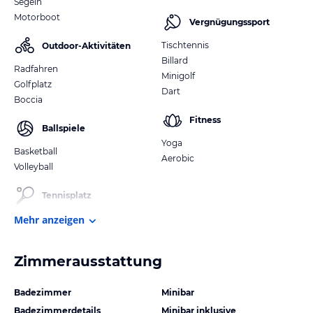
Segeln
Motorboot
Vergnügungssport
Tischtennis
Outdoor-Aktivitäten
Billard
Radfahren
Minigolf
Golfplatz
Dart
Boccia
Fitness
Ballspiele
Yoga
Basketball
Aerobic
Volleyball
Tennisplatz
Mehr anzeigen
Zimmerausstattung
Badezimmer
Minibar
Badezimmerdetails
Minibar inklusive