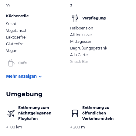
10
3
Küchenstile
Verpflegung
Sushi
Halbpension
Vegetarisch
All Inclusive
Laktosefrei
Mittagessen
Glutenfrei
Begrüßungsgetränk
Vegan
A la Carte
Snack Bar
Cafe
Mehr anzeigen
Umgebung
Entfernung zum
Entfernung zu
nächstgelegenen
öffentlichen
Flughafen
Verkehrsmitteln
< 100 km
< 200 m