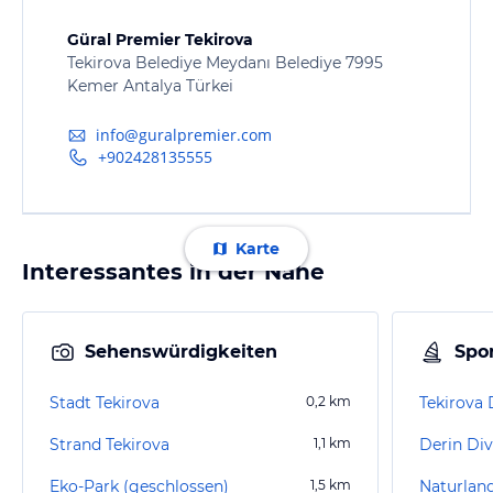
Güral Premier Tekirova
Tekirova Belediye Meydanı Belediye 7995
Kemer Antalya Türkei
info@guralpremier.com
+902428135555
Karte
Interessantes in der Nähe
Sehenswürdigkeiten
Spor
Stadt Tekirova
0,2
km
Tekirova 
Strand Tekirova
1,1
km
Derin Div
Eko-Park (geschlossen)
1,5
km