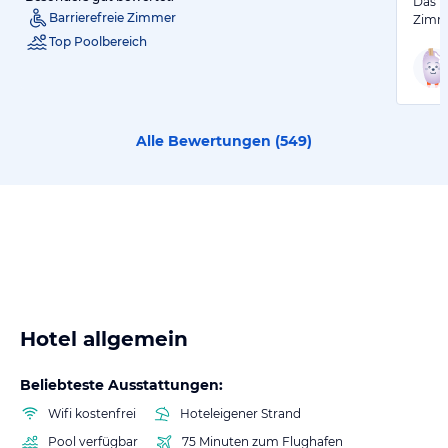
Das Ho
Barrierefreie Zimmer
Zimme
Top Poolbereich
Alle Bewertungen (
549
)
Hotel allgemein
Beliebteste Ausstattungen:
Wifi kostenfrei
Hoteleigener Strand
Pool verfügbar
75 Minuten zum Flughafen