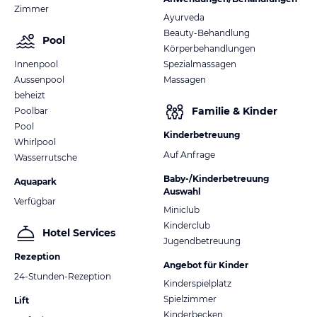
Zimmer
Ayurveda
Beauty-Behandlung
Pool
Körperbehandlungen
Innenpool
Spezialmassagen
Aussenpool
Massagen
beheizt
Familie & Kinder
Poolbar
Pool
Kinderbetreuung
Whirlpool
Auf Anfrage
Wasserrutsche
Baby-/Kinderbetreuung
Aquapark
Auswahl
Verfügbar
Miniclub
Kinderclub
Hotel Services
Jugendbetreuung
Rezeption
Angebot für Kinder
24-Stunden-Rezeption
Kinderspielplatz
Spielzimmer
Lift
Kinderbecken