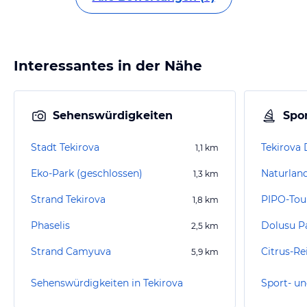
Interessantes in der Nähe
Sehenswürdigkeiten
Spor
Stadt Tekirova
Tekirova 
1,1
km
Eko-Park (geschlossen)
1,3
km
Strand Tekirova
PIPO-Tou
1,8
km
Phaselis
Dolusu P
2,5
km
Strand Camyuva
Citrus-Re
5,9
km
Sehenswürdigkeiten in Tekirova