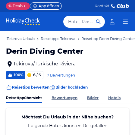
%
Deals
App öffnen
Kontakt
Hotel, Reiseziel
b
Tekirova Urlaub
Reisetipps Tekirova
Reisetipp Derin Diving Center
Derin Diving Center
Tekirova/Türkische Riviera
100%
6
/ 6
7 Bewertungen
Reisetipp bewerten
Bilder hochladen
Reisetippübersicht
Bewertungen
Bilder
Hotels
Möchtest Du Urlaub in der Nähe buchen?
Folgende Hotels könnten Dir gefallen