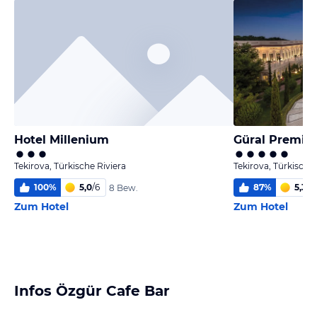
Hotel Millenium
Güral Premier
Tekirova, Türkische Riviera
Tekirova, Türkische 
100
%
5,0
/
6
87
%
5,3
/
6
8 Bew.
Zum Hotel
Zum Hotel
Infos Özgür Cafe Bar