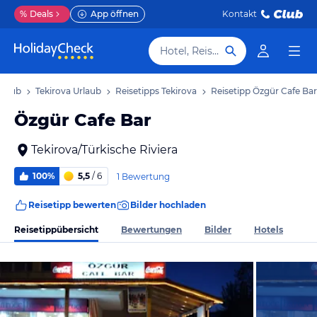
%
Deals
App öffnen
Kontakt
Hotel, Reiseziel
rlaub
Tekirova Urlaub
Reisetipps Tekirova
Reisetipp Özgür Cafe Bar
Özgür Cafe Bar
Tekirova/Türkische Riviera
100%
5,5
/ 6
1 Bewertung
Reisetipp bewerten
Bilder hochladen
Reisetippübersicht
Bewertungen
Bilder
Hotels