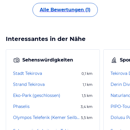
Alle Bewertungen (1)
Interessantes in der Nähe
Sehenswürdigkeiten
Spor
Stadt Tekirova
Tekirova 
0,1
km
Strand Tekirova
Derin Div
1,1
km
Eko-Park (geschlossen)
1,5
km
Phaselis
PIPO-Tou
3,4
km
Olympos Teleferik (Kemer Seilbahn Sea to Sky)
Dolusu P
5,5
km