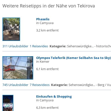
Weitere Reisetipps in der Nähe von Tekirova
Phaselis
in Camyuva
3,2 km entfernt
311 Urlaubsbilder
1 Reisevideo
Kategorie:
Sehenswürdigke... - historische
Olympos Teleferik (Kemer Seilbahn Sea to Sky)
in Kemer
6,1 km entfernt
745 Urlaubsbilder
7 Reisevideos
Kategorie:
Sehenswürdigke... - Berg / V
Einkaufen & Shopping
in Camyuva
6,3 km entfernt