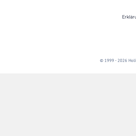
Erklär
© 1999 - 2026 Holi