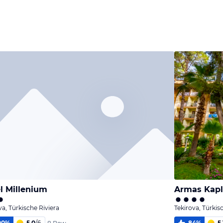
l Millenium
Armas Kapl
va, Türkische Riviera
Tekirova, Türkis
00
%
5,0
/
6
84
%
5,