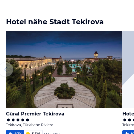
Bild
Bild
Bild
Bild
melden
melden
melden
melden
von Günter
von Günter
von Günter
von Günter
Hotel nähe Stadt Tekirova
Güral Premier Tekirova
Hote
Tekirova, Türkische Riviera
Tekiro
87
%
5,3
/
6
1