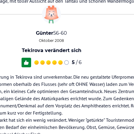
 Lage, mit toller Aussicht auf den Tahtali und schönen Wandermögl
Günter
56-60
Oktober 2008
Tekirova verändert sich
5
/ 6
erung in Tekirova sind unverkennbar. Die neu gestaltete Uferprom
formen oberhalb des Flusses (sehr oft OHNE Wasser) laden zum Ver
n, ein kleines Cafe optimieren den Gesamteindruck. Neues Zentrum
ligen Gelände des Atatürkparkes errichtet wurde. Zum Gedenken 
onument/Denkmal auf dem Vorplatz des Amphitheaters errichtet. 
m kurz vor der Fertigstellung.
rkt hat sich ein wenig verändert. Weniger "getürkte" Touristenmo
hen Bedarf der einheimischen Bevölkerung. Obst, Gemüse, Gewürz