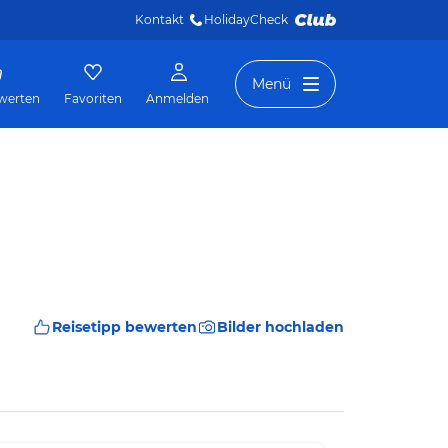
Kontakt
HolidayCheck 
Menü
werten
Favoriten
Anmelden
Reisetipp bewerten
Bilder hochladen