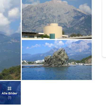
Bild melden
von Michael
Bild melden
Alle Bilder
von Michael
(
7
)