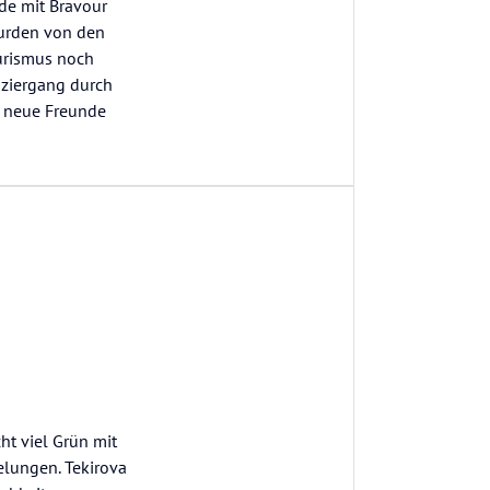
rde mit Bravour
urden von den
ourismus noch
aziergang durch
e neue Freunde
ht viel Grün mit
gelungen. Tekirova