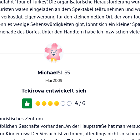
dfahrt "Tour of Turkey". Die organisatorische Herausforderung wu
ouristen waren eingeladen an dem Spektakel teilzunehmen und w
verköstigt. Eigenwerbung für den kleinen netten Ort, der vom T
nn es wenige Sehenswürdigkeiten gibt, lohnt sich ein kleiner Sp
menade des Dorfes. Unter den Händlern habe ich inzwischen viel
Michael
51-55
Mai 2009
Tekirova entwickelt sich
4
/ 6
touristisches Zentrum
 üblichen Geschäfte vorhanden. An der Hauptstraße hat man versuc
ür Kinder usw. Der Versuch ist zu loben, allerdings nicht so sehr 