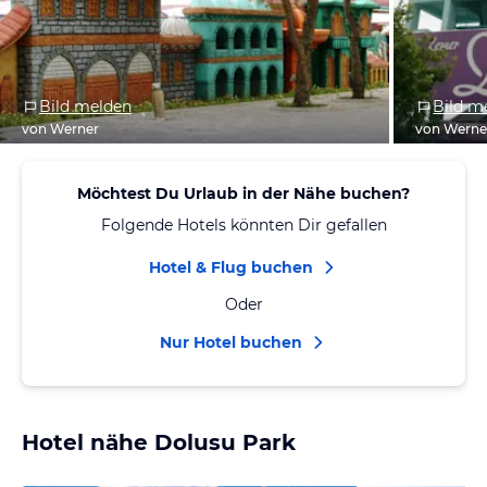
Bild melden
Bild m
von Werner
von Werne
Möchtest Du Urlaub in der Nähe buchen?
Folgende Hotels könnten Dir gefallen
Hotel & Flug buchen
Oder
Nur Hotel buchen
Hotel nähe Dolusu Park