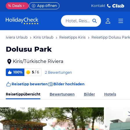
%
Deals
App öffnen
Kontakt
Hotel, Reiseziel
e Riviera Urlaub
Kiris Urlaub
Reisetipps Kiris
Reisetipp Dolusu Park
Dolusu Park
Kiris/Türkische Riviera
100%
5
/ 6
2 Bewertungen
Reisetipp bewerten
Bilder hochladen
Reisetippübersicht
Bewertungen
Bilder
Hotels