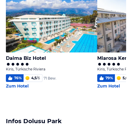
Daima Biz Hotel
Miarosa Keme
Kiris, Türkische Riviera
Kiris, Türkische Rivi
76
%
4,5
/
6
79
%
5,0
/
6
71 Bew.
Zum Hotel
Zum Hotel
Infos Dolusu Park