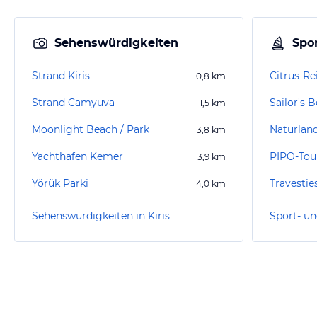
Sehenswürdigkeiten
Spor
Strand Kiris
Citrus-Re
0,8
km
Strand Camyuva
Sailor's 
1,5
km
Moonlight Beach / Park
3,8
km
Yachthafen Kemer
PIPO-Tou
3,9
km
Yörük Parki
4,0
km
Sehenswürdigkeiten in Kiris
Sport- un