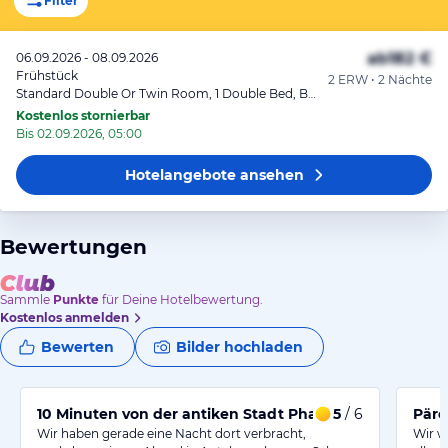
Filter
ab
182 €
06.09.2026 - 08.09.2026
Frühstück
2 ERW • 2 Nächte
Standard Double Or Twin Room, 1 Double Bed, Balcony, Garden View
Kostenlos stornierbar
Bis 02.09.2026, 05:00
Hotelangebote
ansehen
Bewertungen
Sammle
Punkte
für Deine Hotelbewertung.
Kostenlos anmelden
Bewerten
Bilder hochladen
10 Minuten von der antiken Stadt Phaselis entfernt
5
/ 6
Pärc
Wir haben gerade eine Nacht dort verbracht,
Wir w