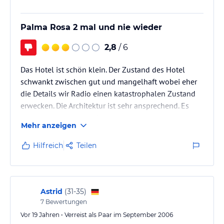
Palma Rosa 2 mal und nie wieder
2,8
/ 6
Das Hotel ist schön klein. Der Zustand des Hotel
schwankt zwischen gut und mangelhaft wobei eher
die Details wir Radio einen katastrophalen Zustand
erwecken. Die Architektur ist sehr ansprechend. Es
gibt keine russischen Gäste. Nur Memeht spricht
Mehr anzeigen
deutsch.
Hilfreich
Teilen
Das Hotel kann ich nicht mehr empfehlen! Das einzig
positive ist, das man immer einen Platz am Pool ist
weil es einfach keine Gäste gab!
===> Nicole, die hier die letzte so tolle Bewertung für
Astrid
(
31-35
)
das Hotel geschrieben hat, sollte besser mal
7
Bewertungen
tatsächlich dort…
Vor 19 Jahren • Verreist als Paar im September 2006