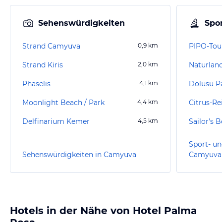
Sehenswürdigkeiten
Spor
Strand Camyuva
0,9
km
PIPO-Tou
Strand Kiris
2,0
km
Phaselis
4,1
km
Dolusu P
Moonlight Beach / Park
4,4
km
Citrus-Re
Delfinarium Kemer
4,5
km
Sailor's 
Sport- un
Sehenswürdigkeiten in Camyuva
Camyuva
Hotels in der Nähe von Hotel Palma