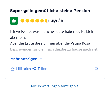
Super geile gemütliche kleine Pension
5,4
/ 6
Ich weiss net was manche Leute haben es ist klein
aber fein.
Aber die Leute die sich hier über die Palma Rosa
beschwerden sind einfach die,die zu hause auch net
mehr bieten können. Also last euch nicht verarschen
Mehr anzeigen
ich fahr schon 10 Jahre da hin.
Hilfreich
Teilen
Alle Bewertungen anzeigen