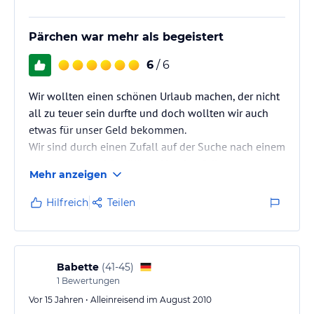
Pärchen war mehr als begeistert
6
/ 6
Wir wollten einen schönen Urlaub machen, der nicht
all zu teuer sein durfte und doch wollten wir auch
etwas für unser Geld bekommen.
Wir sind durch einen Zufall auf der Suche nach einem
preiswerten und familiären Hotel auf die
Mehr anzeigen
Internetseite www.palma-rosa.de gestoßen und
haben uns gleich gedacht, na komm lass es uns
Hilfreich
Teilen
probieren, es sieht ja auf den Bilden ganz nett aus!
Gesagt, getan und spontan gebucht, auch wenn 2
oder 3 schlechte Bewertungen im Vorfeld zu sehen
waren (aber wo gibt’s die nicht?!).
Babette
(
41-45
)
1
Bewertungen
Als wir…
Vor 15 Jahren • Alleinreisend im August 2010