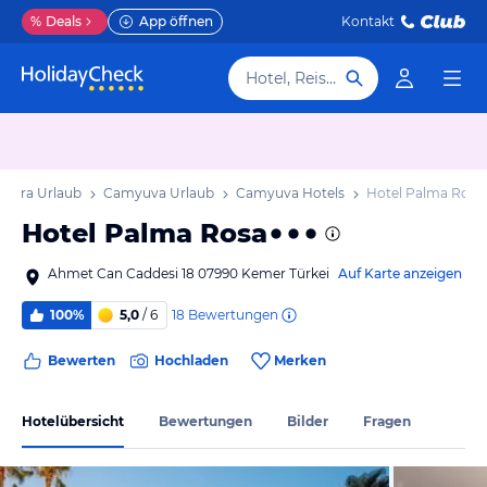
%
Deals
App öffnen
Kontakt
Hotel, Reiseziel
iviera Urlaub
Camyuva Urlaub
Camyuva Hotels
Hotel Palma Rosa
Hotel Palma Rosa
Ahmet Can Caddesi 18 07990 Kemer Türkei
Auf Karte anzeigen
18
Bewertungen
100%
5,0
/ 6
Bewerten
Hochladen
Merken
Hotelübersicht
Bewertungen
Bilder
Fragen