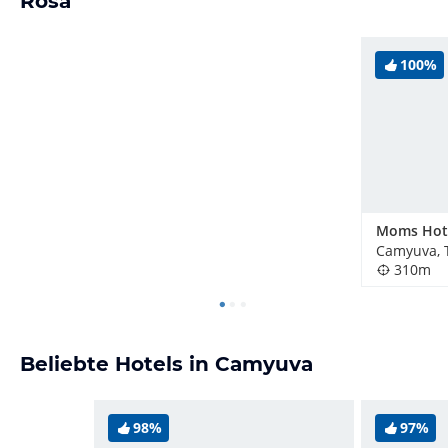
Rosa
100%
Moms Hot
Camyuva, 
310m
Beliebte Hotels in Camyuva
98%
97%