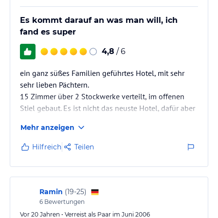
Es kommt darauf an was man will, ich
fand es super
4,8
/ 6
ein ganz süßes Familien geführtes Hotel, mit sehr
sehr lieben Pächtern.
15 Zimmer über 2 Stockwerke verteilt, im offenen
Stiel gebaut. Es ist nicht das neuste Hotel, dafür aber
ja auch günstiger. Ich musste mich auch erst einmal
Mehr anzeigen
an die Dusche gewöhnen, die direkt neben der
Toilette ohne Abtrennung ist, da aber im August dort
Hilfreich
Teilen
40 Grad sind, war alles immer wieder sehr schnell
trocken und stand nicht über Stunden im Wasser und
meine Flip Flops hatte ich im Bad immer an. Alles war
im allgemeinen sehr sauber, der…
Ramin
(
19-25
)
6
Bewertungen
Vor 20 Jahren • Verreist als Paar im Juni 2006