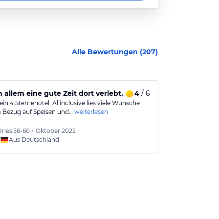
Alle Bewertungen (
207
)
in allem eine gute Zeit dort verlebt.
4
/ 6
Das Hotel is
ein 4.Sternehotel. Al inclusive lies viele Wünsche
Leider waren wi
m Bezug auf Speisen und…
weiterlesen
hätte 4 Sterne 
Ines
56-60
•
Oktober 2022
Julia
51
Aus Deutschland
Aus