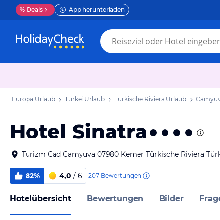
%
Deals
App herunterladen
Europa Urlaub
Türkei Urlaub
Türkische Riviera Urlaub
Camyuv
Hotel Sinatra
Turizm Cad Çamyuva 07980 Kemer Türkische Riviera Türk
82%
4,0
/ 6
207
Bewertungen
Hotelübersicht
Bewertungen
Bilder
Frag