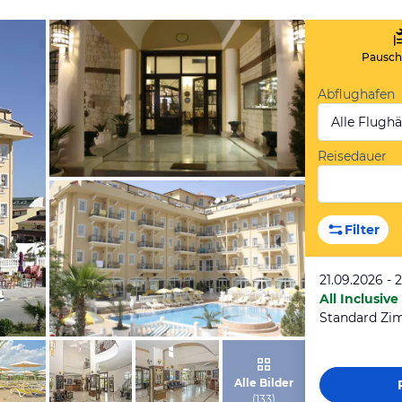
Pauscha
Abflughafen
Alle Flugh
Reisedauer
von Expedia
Filter
21.09.2026 - 
All Inclusive
Standard Zi
von Expedia
Alle Bilder
(
133
)