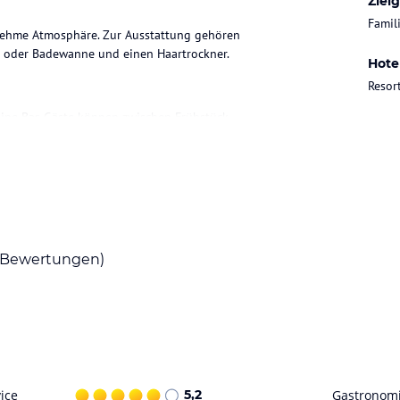
Ziel
Famil
nehme Atmosphäre. Zur Ausstattung gehören
e oder Badewanne und einen Haartrockner.
Hote
Resor
ine Bar. Gäste können zwischen Frühstück,
aum und verschiedene Sportmöglichkeiten wie
ammam und Massagen genießen. Für Kinder gibt
Bewertungen)
ohne Gewähr. Bitte lies vor der Buchung die
ice
5,2
Gastronom