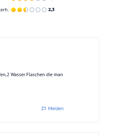
terh.
2,3
fen,2 Wasser Flaschen die man
Melden