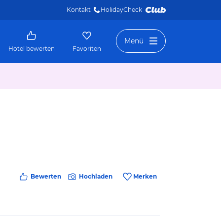
Kontakt
HolidayCheck 
Menü
Hotel bewerten
Favoriten
Bewerten
Hochladen
Merken