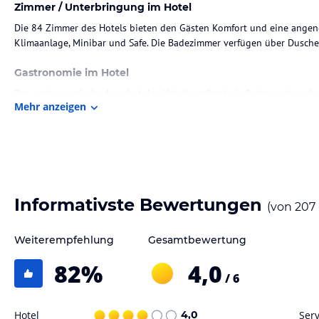
Zimmer / Unterbringung im Hotel
Die 84 Zimmer des Hotels bieten den Gästen Komfort und eine ange
Klimaanlage, Minibar und Safe. Die Badezimmer verfügen über Dusch
Gastronomie im Hotel
Das gastronomische Angebot des Hotels umfasst ein Restaurant und e
Mehr anzeigen
Halbpension und All-Inclusive wählen.
Sport und Unterhaltung
Das Hotel bietet einen Außenpool mit Kinderbereich, einen Fitnessr
Beachvolleyball. Im Wellnessbereich können Gäste die Sauna, das H
es einen separaten Kinderpool.
Informativste Bewertungen
(von
207
Hinweis:
Verfasst von HolidayCheck mit Hilfe von KI. Alle Angaben 
Weiterempfehlung
Gesamtbewertung
verbindlichen
Angebotsdetails
des jeweiligen Veranstalters.
82
%
4,0
/ 6
Hotel
4,0
Serv