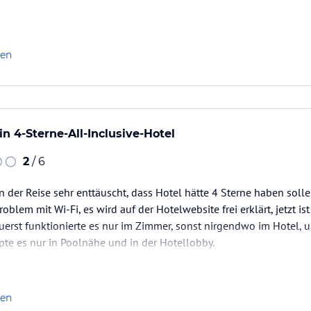
len
in 4-Sterne-All-Inclusive-Hotel
2
/ 6
n der Reise sehr enttäuscht, dass Hotel hätte 4 Sterne haben solle
oblem mit Wi-Fi, es wird auf der Hotelwebsite frei erklärt, jetzt is
zuerst funktionierte es nur im Zimmer, sonst nirgendwo im Hotel, 
pte es nur in Poolnähe und in der Hotellobby.
 Essen und Trinken. Wir hatten immer Hunger.
g des Hotels steht…
len