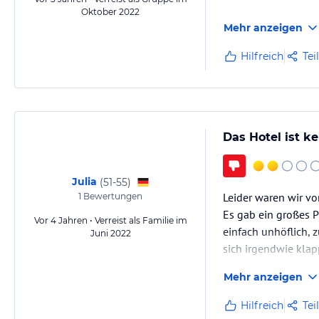
Oktober 2022
Mehr anzeigen
Hilfreich
Tei
Das Hotel ist ke
Julia
(
51-55
)
Leider waren wir vo
1
Bewertungen
Es gab ein großes Pr
Vor 4 Jahren • Verreist als Familie im
einfach unhöflich, 
Juni 2022
sich irgendwie klap
Großes Problem mit
Mehr anzeigen
In der Beschreibun
Hilfreich
Tei