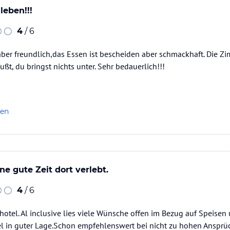
leben!!!
4
/ 6
 aber freundlich,das Essen ist bescheiden aber schmackhaft. Die Z
ßt, du bringst nichts unter. Sehr bedauerlich!!!
len
ine gute Zeit dort verlebt.
4
/ 6
ehotel. Al inclusive lies viele Wünsche offen im Bezug auf Speisen
el in guter Lage.Schon empfehlenswert bei nicht zu hohen Ansprü