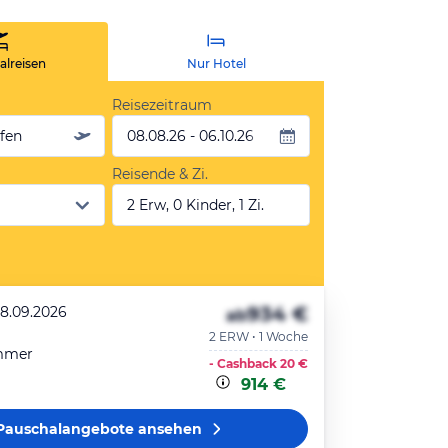
lreisen
Nur Hotel
Reisezeitraum
äfen
08.08.26 - 06.10.26
Reisende & Zi.
2 Erw, 0 Kinder, 1 Zi.
934 €
28.09.2026
ab
2 ERW • 1 Woche
mmer
- Cashback
20 €
914 €
Pauschalangebote
ansehen