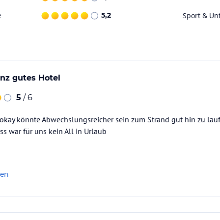
e
5,2
Sport & Un
nz gutes Hotel
5
/ 6
 okay könnte Abwechslungsreicher sein zum Strand gut hin zu lau
ss war für uns kein All in Urlaub
len