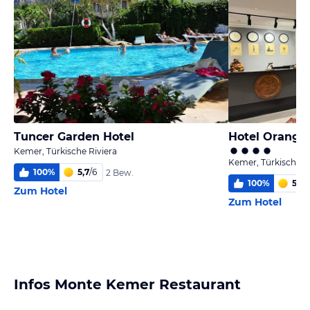
Tuncer Garden Hotel
Hotel Orange
Kemer, Türkische Riviera
Kemer, Türkische Ri
100
%
5,7
/
6
2 Bew.
100
%
5,2
/
Zum Hotel
Zum Hotel
Infos Monte Kemer Restaurant