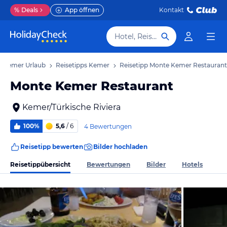
%
Deals
App öffnen
Kontakt
Hotel, Reiseziel
Kemer Urlaub
Reisetipps Kemer
Reisetipp Monte Kemer Restaurant
Monte Kemer Restaurant
Kemer/Türkische Riviera
100%
5,6
/ 6
4 Bewertungen
Reisetipp bewerten
Bilder hochladen
Reisetippübersicht
Bewertungen
Bilder
Hotels