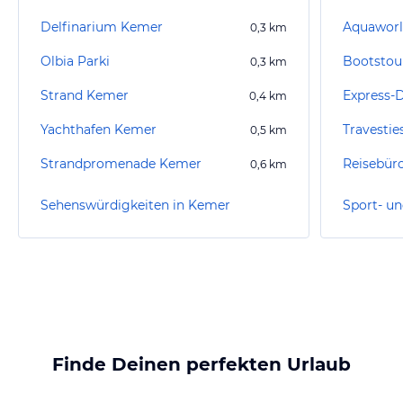
Delfinarium Kemer
Aquawor
0,3
km
Olbia Parki
Bootstou
0,3
km
Strand Kemer
Express-
0,4
km
Yachthafen Kemer
0,5
km
Strandpromenade Kemer
Reisebür
0,6
km
Sehenswürdigkeiten in Kemer
Sport- un
Finde Deinen perfekten Urlaub