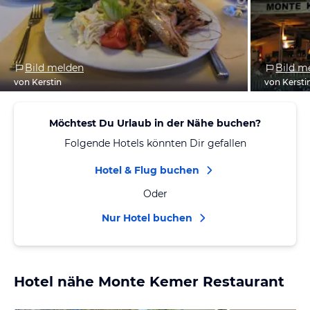
Bild melden
Bild m
von Kerstin
von Kersti
Möchtest Du Urlaub in der Nähe buchen?
Folgende Hotels könnten Dir gefallen
Hotel & Flug buchen
Oder
Nur Hotel buchen
Hotel nähe Monte Kemer Restaurant