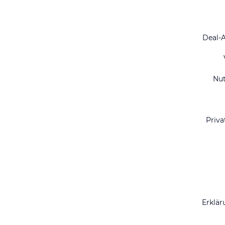
Deal-
Nu
Priva
Erklär