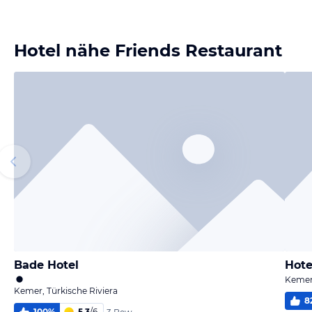
Bild melden
von Carola
Hotel nähe Friends Restaurant
Bade Hotel
Hote
Kemer,
Kemer, Türkische Riviera
8
100
%
5,3
/
6