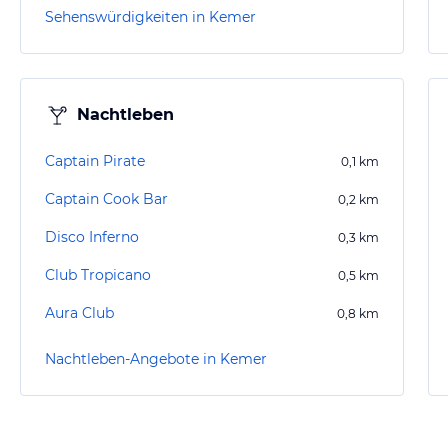
Sehenswürdigkeiten in Kemer
Nachtleben
Captain Pirate
0,1
km
Captain Cook Bar
0,2
km
Disco Inferno
0,3
km
Club Tropicano
0,5
km
Aura Club
0,8
km
Nachtleben-Angebote in Kemer