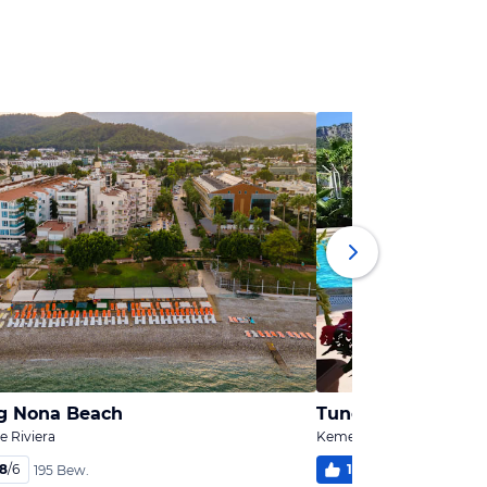
ng Nona Beach
Tuncer Garden Hot
e Riviera
Kemer, Türkische Riviera
,8
/
6
100
%
5,7
/
6
195 Bew.
2 B