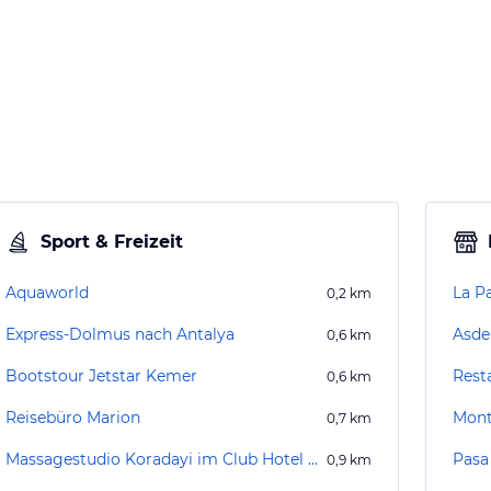
Sport & Freizeit
Aquaworld
La P
0,2
km
Express-Dolmus nach Antalya
Asde
0,6
km
Bootstour Jetstar Kemer
Rest
0,6
km
Reisebüro Marion
Mont
0,7
km
Massagestudio Koradayi im Club Hotel Mira
Pasa
0,9
km