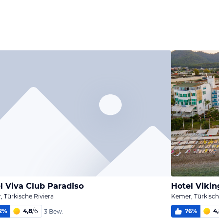
l Viva Club Paradiso
Hotel Viki
 Türkische Riviera
Kemer, Türkisch
2
%
4,8
/
6
76
%
4
3 Bew.