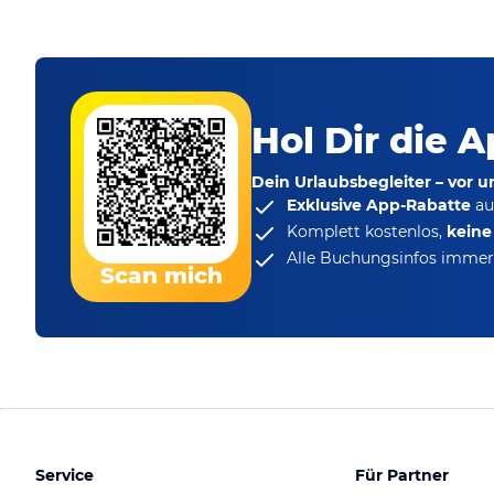
Hol Dir die A
Dein Urlaubsbegleiter – vor 
Exklusive App-Rabatte
au
Komplett kostenlos,
kein
Alle Buchungsinfos immer 
Scan mich
Service
Für Partner