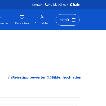
Kontakt
HolidayCheck 
Menü
werten
Favoriten
Anmelden
Reisetipp bewerten
Bilder hochladen