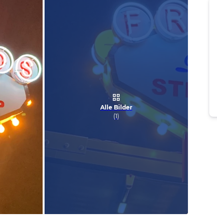
Alle Bilder
(
1
)