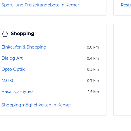
Sport- und Freizeitangebote in Kemer
Rest
Shopping
Einkaufen & Shopping
0,0
km
Dialog Art
0,4
km
Opto Optik
0,5
km
Markt
0,7
km
Basar Çamyuva
2,9
km
Shoppingmöglichkeiten in Kemer