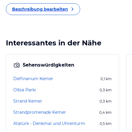
Beschreibung bearbeiten
Interessantes in der Nähe
Sehenswürdigkeiten
Delfinarium Kemer
0,1
km
Olbia Parki
0,3
km
Strand Kemer
0,3
km
Strandpromenade Kemer
0,4
km
Atatürk - Denkmal und Uhrenturm
0,5
km