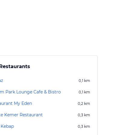
Restaurants
az
0,1
km
m Park Lounge Cafe & Bistro
0,1
km
aurant My Eden
0,2
km
e Kemer Restaurant
0,3
km
 Kebap
0,3
km