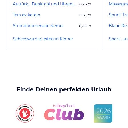
Atatürk - Denkmal und Uhrenturm
0,2
km
Ters ev kemer
Sprint Tr
0,6
km
Strandpromenade Kemer
Blaue Rei
0,8
km
Sehenswürdigkeiten in Kemer
Sport- un
Finde Deinen perfekten Urlaub