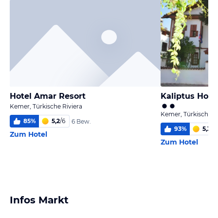
Hotel Amar Resort
Kaliptus Hote
Kemer, Türkische Riviera
Kemer, Türkische Ri
85
%
5,2
/
6
6 Bew.
93
%
5,3
/
6
Zum Hotel
Zum Hotel
Infos Markt