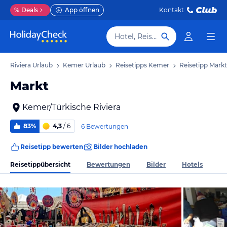
%
Deals
App öffnen
Kontakt
Hotel, Reiseziel
che Riviera Urlaub
Kemer Urlaub
Reisetipps Kemer
Reisetipp Markt
Markt
Kemer/Türkische Riviera
83%
4,3
/ 6
6 Bewertungen
Reisetipp bewerten
Bilder hochladen
Reisetippübersicht
Bewertungen
Bilder
Hotels