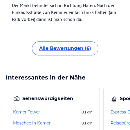
Der Markt befindet sich in Richtung Hafen. Nach der
Einkaufsstraße von Kemmer einfach links halten (am
Park vorbei) dann ist man schon da.
Alle Bewertungen (6)
Interessantes in der Nähe
Sehenswürdigkeiten
Spor
Kemer Tower
Express-
0,1
km
Moschee in Kemer
Reisebür
0,1
km