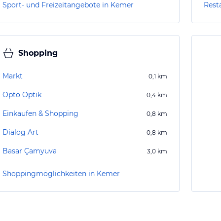
Sport- und Freizeitangebote in Kemer
Rest
Shopping
Markt
0,1
km
Opto Optik
0,4
km
Einkaufen & Shopping
0,8
km
Dialog Art
0,8
km
Basar Çamyuva
3,0
km
Shoppingmöglichkeiten in Kemer