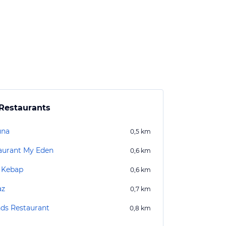
Restaurants
una
0,5
km
aurant My Eden
0,6
km
 Kebap
0,6
km
az
0,7
km
nds Restaurant
0,8
km