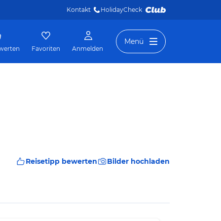
Kontakt
HolidayCheck 
Menü
werten
Favoriten
Anmelden
Reisetipp bewerten
Bilder hochladen