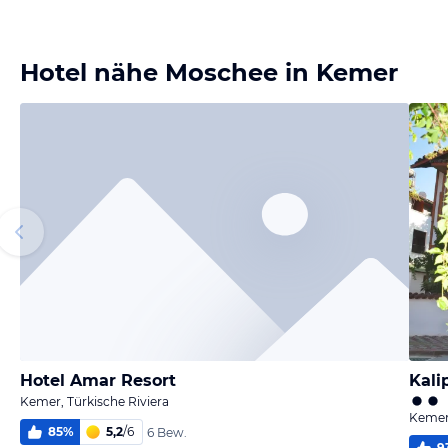
Bild
Bild
Bild
Bild
melden
melden
melden
melden
von Lena
von Lena
von Yvonne
von Frank
Hotel nähe Moschee in Kemer
Hotel Amar Resort
Kali
Kemer, Türkische Riviera
Kemer,
85
%
5,2
/
6
6 Bew.
9