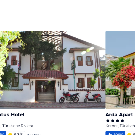
melden
Bild
Bild
melden
melden
von Willy &
von Frank
Evelyn
von Katrin
ptus Hotel
Arda Apart 
 Türkische Riviera
Kemer, Türkisch
3
%
5,3
/
6
100
%