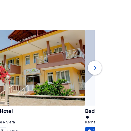
Hotel
Bade Hotel
e Riviera
Kemer, Türkische Riviera
5
/
6
100
%
5,3
/
6