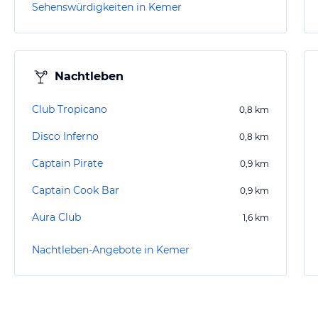
Sehenswürdigkeiten in Kemer
Nachtleben
Club Tropicano
0,8
km
Disco Inferno
0,8
km
Captain Pirate
0,9
km
Captain Cook Bar
0,9
km
Aura Club
1,6
km
Nachtleben-Angebote in Kemer