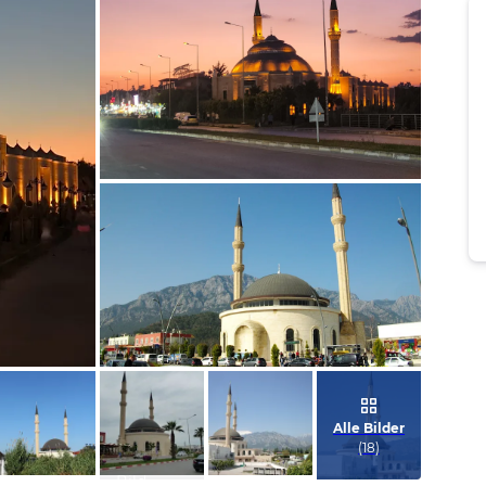
Bild melden
von Wolfgang
Bild melden
von Hartmut
Alle Bilder
(
18
)
Bild