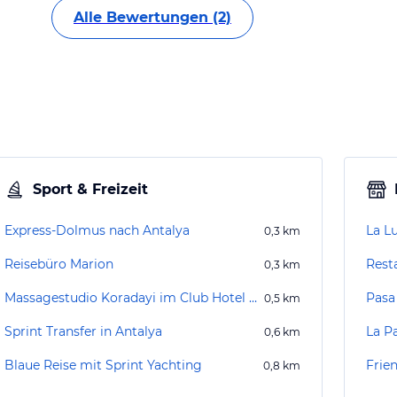
Alle Bewertungen (2)
Sport & Freizeit
Express-Dolmus nach Antalya
La L
0,3
km
Reisebüro Marion
Rest
0,3
km
Massagestudio Koradayi im Club Hotel Mira
Pasa
0,5
km
Sprint Transfer in Antalya
La P
0,6
km
Blaue Reise mit Sprint Yachting
Frie
0,8
km