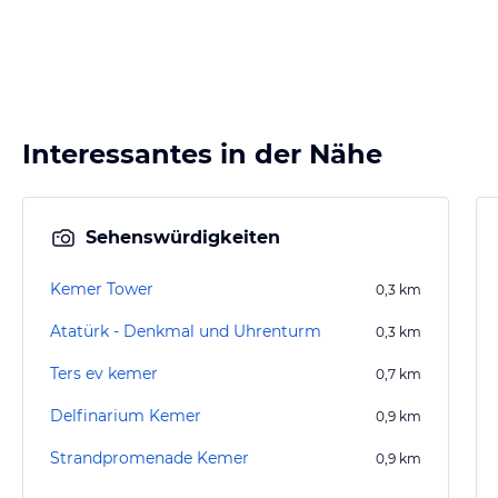
Interessantes in der Nähe
Sehenswürdigkeiten
Kemer Tower
0,3
km
Atatürk - Denkmal und Uhrenturm
0,3
km
Ters ev kemer
0,7
km
Delfinarium Kemer
0,9
km
Strandpromenade Kemer
0,9
km