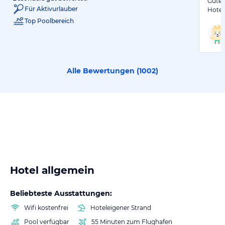
Gute 
Für Aktivurlauber
Hotel
Top Poolbereich
Alle Bewertungen (
1002
)
Hotel allgemein
Beliebteste Ausstattungen:
Wifi kostenfrei
Hoteleigener Strand
Pool verfügbar
55 Minuten zum Flughafen