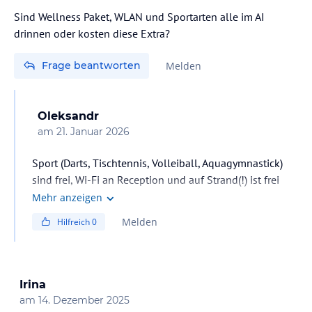
Sind Wellness Paket, WLAN und Sportarten alle im AI
drinnen oder kosten diese Extra?
Frage beantworten
Melden
Oleksandr
am
21. Januar 2026
Sport (Darts, Tischtennis, Volleiball, Aquagymnastick)
sind frei, Wi-Fi an Reception und auf Strand(!) ist frei
aber unsicher, kann man aber sehr günstig kaufen 5
Mehr anzeigen
Euro/Woche
Melden
Hilfreich
0
Irina
am
14. Dezember 2025