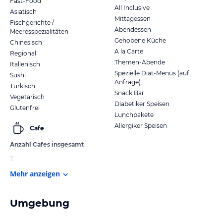
Fast-Food
All Inclusive
Asiatisch
Mittagessen
Fischgerichte /
Abendessen
Meeresspezialitäten
Gehobene Küche
Chinesisch
A la Carte
Regional
Themen-Abende
Italienisch
Spezielle Diät-Menüs (auf
Sushi
Anfrage)
Türkisch
Snack Bar
Vegetarisch
Diabetiker Speisen
Glutenfrei
Lunchpakete
Allergiker Speisen
Cafe
Anzahl Cafes insgesamt
2
Mehr anzeigen
Umgebung