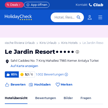
%
Deals
App öffnen
Kontakt
Hotel, Reiseziel
Türkische Riviera Urlaub
Kiris Urlaub
Kiris Hotels
Le Jardin Resort
Le Jardin Resort
Sahil Caddesi No. 7 Kiriş Mahallesi 7985 Kemer Antalya Türkei
Auf Karte anzeigen
1.002
Bewertungen
85%
5,1
/ 6
Bewerten
Hochladen
Merken
Hotelübersicht
Bewertungen
Bilder
Fragen