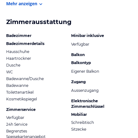
Mehr anzeigen
Zimmerausstattung
Badezimmer
Minibar inklusive
Badezimmerdetails
Verfügbar
Hausschuhe
Balkon
Haartrockner
Balkontyp
Dusche
Eigener Balkon
WC
Badewanne/Dusche
Zugang
Badewanne
Aussenzugang
Toilettenartikel
Kosmetikspiegel
Elektronische
Zimmerschlüssel
Zimmerservice
Mobiliar
Verfügbar
Schreibtisch
24h Service
Sitzecke
Begrenztes
Speisekartenangebot