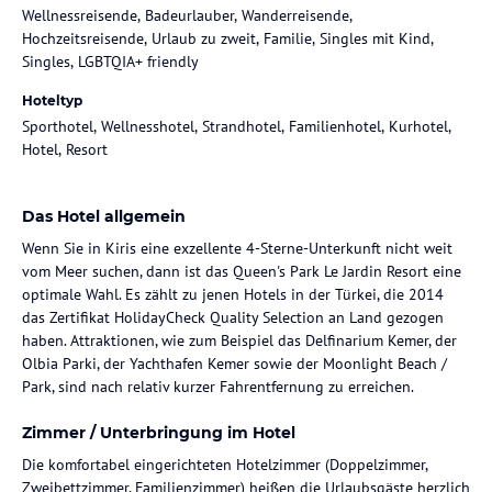
Wellnessreisende, Badeurlauber, Wanderreisende,
Hochzeitsreisende, Urlaub zu zweit, Familie, Singles mit Kind,
Singles, LGBTQIA+ friendly
Hoteltyp
Sporthotel, Wellnesshotel, Strandhotel, Familienhotel, Kurhotel,
Hotel, Resort
Das Hotel allgemein
Wenn Sie in Kiris eine exzellente 4-Sterne-Unterkunft nicht weit
vom Meer suchen, dann ist das Queen's Park Le Jardin Resort eine
optimale Wahl. Es zählt zu jenen Hotels in der Türkei, die 2014
das Zertifikat HolidayCheck Quality Selection an Land gezogen
haben. Attraktionen, wie zum Beispiel das Delfinarium Kemer, der
Olbia Parki, der Yachthafen Kemer sowie der Moonlight Beach /
Park, sind nach relativ kurzer Fahrentfernung zu erreichen.
Zimmer / Unterbringung im Hotel
Die komfortabel eingerichteten Hotelzimmer (Doppelzimmer,
Zweibettzimmer, Familienzimmer) heißen die Urlaubsgäste herzlich