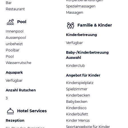
Bar
Spezialmassagen
Restaurant
Massagen
Pool
Familie & Kinder
Innenpool
Kinderbetreuung
Aussenpool
Verfügbar
unbeheizt
Poolbar
Baby-/Kinderbetreuung
Pool
Auswahl
Wasserrutsche
Kinderclub
Aquapark
Angebot für Kinder
Verfügbar
Kinderspielplatz
Spielzimmer
Anzahl Rutschen
Kinderbecken
3
Babybecken
Kinderdisco
Hotel Services
Kinderbüfett
Rezeption
Kinder Menüs
Sportangebote für Kinder