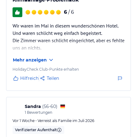
6
/ 6
Wir waren im Mai in diesem wunderschönen Hotel.
Und waren schlicht weg einfach begeistert.
Die Zimmer waren schlicht eingerichtet, aber es fehlte
uns an nichts.
Einziger Schwachpunkt ist die Klimaanlage, die
Mehr anzeigen
funktionierte nicht so richtig.
Die Anlage war sehr schön und sehr sauber.
HolidayCheck Club-Punkte erhalten
Es gab immer genügend Platz zum Liegen, zum
Hilfreich
Teilen
Sitzen und zum Entspannen.
Die Getränke waren sehr gut und das Personal sehr
freundlich.
Also wir können das Hotel nur weiterempfehlen.
Sandra
(
56-60
)
1
Bewertungen
Vor 1 Woche • Verreist als Familie im Juli 2026
Verifizierter Aufenthalt