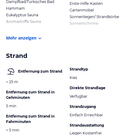
Dampfbad/Türkisches Bad
Erste-Hilfe-Kasten
Hammam
Gartenmöbel
Eukalyptus Sauna
Sonnenliegen/ Strandkörbe
Aromastoffe Sauna
Sonnenschirme
Mehr anzeigen
Strand
Strandtyp
Entfernung zum Strand
Kies
< 25 m
Direkte Strandlage
Entfernung zum Strand in
Verfügbar
Gehminuten
5 min
Strandzugang
Einfach Erreichbar
Entfernung zum Strand in
Fahrminuten
Strandausstattung
< 5 min
Liegen Kostenfrei