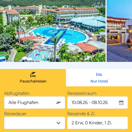
vom Hotelie
Pauschalreisen
Nur Hotel
Abflughafen
Reisezeitraum
Alle Flughäfen
10.08.26 - 08.10.26
Reisedauer
Reisende & Zi.
2 Erw, 0 Kinder, 1 Zi.