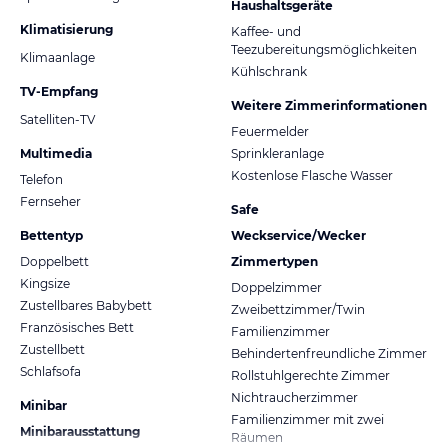
Haushaltsgeräte
Klimatisierung
Kaffee- und
Teezubereitungsmöglichkeiten
Klimaanlage
Kühlschrank
TV-Empfang
Weitere Zimmerinformationen
Satelliten-TV
Feuermelder
Multimedia
Sprinkleranlage
Kostenlose Flasche Wasser
Telefon
Fernseher
Safe
Bettentyp
Weckservice/Wecker
Doppelbett
Zimmertypen
Kingsize
Doppelzimmer
Zustellbares Babybett
Zweibettzimmer/Twin
Französisches Bett
Familienzimmer
Zustellbett
Behindertenfreundliche Zimmer
Schlafsofa
Rollstuhlgerechte Zimmer
Nichtraucherzimmer
Minibar
Familienzimmer mit zwei
Minibarausstattung
Räumen