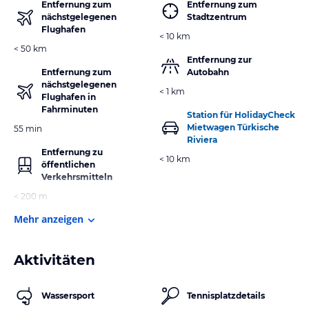
Entfernung zum
Entfernung zum
nächstgelegenen
Stadtzentrum
Flughafen
< 10 km
< 50 km
Entfernung zur
Entfernung zum
Autobahn
nächstgelegenen
< 1 km
Flughafen in
Fahrminuten
Station für HolidayCheck
Mietwagen Türkische
55 min
Riviera
Entfernung zu
< 10 km
öffentlichen
Verkehrsmitteln
< 200 m
Mehr anzeigen
Aktivitäten
Wassersport
Tennisplatzdetails