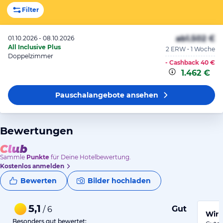
Filter
ab
1.502 €
01.10.2026 - 08.10.2026
All Inclusive Plus
2 ERW • 1 Woche
Doppelzimmer
- Cashback
40 €
1.462 €
Pauschalangebote
ansehen
Bewertungen
Sammle
Punkte
für Deine Hotelbewertung.
Kostenlos anmelden
Bewerten
Bilder hochladen
5,1
Gut
/ 6
Wir 
Besonders gut bewertet: