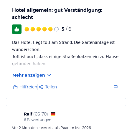
Hotel allgemein: gut Verständigung:
schlecht
5
/ 6
Das Hotel liegt toll am Strand. Die Gartenanlage ist
wunderschön.
Toll ist auch, dass einige Straßenkatzen ein zu Hause
gefunden haben.
Das Essen war abwechslungsreich und gut.
Mehr anzeigen
Leider wurde in den Zimmern nicht wirklich sauber
geputzt.
Hilfreich
Teilen
Rezeption des Hotels war mangelhaft.
Es wurde so gut wie kein Englisch gesprochen
Verständigung war noch mehr als schwierig.
Ralf
(
66-70
)
6
Bewertungen
Vor 2 Monaten • Verreist als Paar im Mai 2026