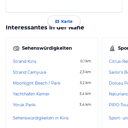
Karte
Interessantes in der Nähe
Sehenswürdigkeiten
Spor
Strand Kiris
0,1
km
Citrus-Re
Strand Camyuva
2,3
km
Sailor's 
Moonlight Beach / Park
3,2
km
Dolusu P
Yachthafen Kemer
3,4
km
Yörük Parki
3,4
km
PIPO-Tou
Sehenswürdigkeiten in Kiris
Sport- un