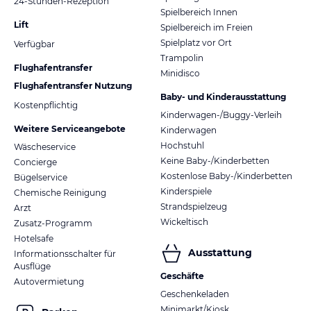
24-Stunden-Rezeption
Spielbereich Innen
Lift
Spielbereich im Freien
Spielplatz vor Ort
Verfügbar
Trampolin
Flughafentransfer
Minidisco
Flughafentransfer Nutzung
Baby- und Kinderausstattung
Kostenpflichtig
Kinderwagen-/Buggy-Verleih
Weitere Serviceangebote
Kinderwagen
Hochstuhl
Wäscheservice
Keine Baby-/Kinderbetten
Concierge
Kostenlose Baby-/Kinderbetten
Bügelservice
Kinderspiele
Chemische Reinigung
Strandspielzeug
Arzt
Wickeltisch
Zusatz-Programm
Hotelsafe
Ausstattung
Informationsschalter für
Ausflüge
Geschäfte
Autovermietung
Geschenkeladen
Minimarkt/Kiosk