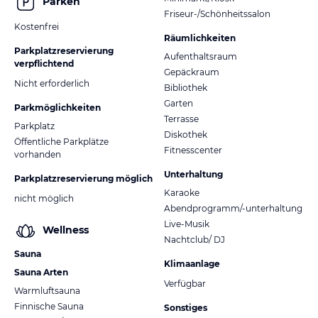
Parken
Friseur-/Schönheitssalon
Kostenfrei
Räumlichkeiten
Parkplatzreservierung
Aufenthaltsraum
verpflichtend
Gepäckraum
Nicht erforderlich
Bibliothek
Garten
Parkmöglichkeiten
Terrasse
Parkplatz
Diskothek
Öffentliche Parkplätze
Fitnesscenter
vorhanden
Unterhaltung
Parkplatzreservierung möglich
Karaoke
nicht möglich
Abendprogramm/-unterhaltung
Live-Musik
Wellness
Nachtclub/ DJ
Sauna
Klimaanlage
Sauna Arten
Verfügbar
Warmluftsauna
Finnische Sauna
Sonstiges