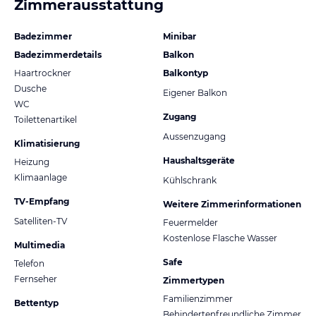
Zimmerausstattung
Badezimmer
Minibar
Badezimmerdetails
Balkon
Haartrockner
Balkontyp
Dusche
Eigener Balkon
WC
Zugang
Toilettenartikel
Aussenzugang
Klimatisierung
Haushaltsgeräte
Heizung
Klimaanlage
Kühlschrank
TV-Empfang
Weitere Zimmerinformationen
Satelliten-TV
Feuermelder
Kostenlose Flasche Wasser
Multimedia
Safe
Telefon
Fernseher
Zimmertypen
Familienzimmer
Bettentyp
Behindertenfreundliche Zimmer