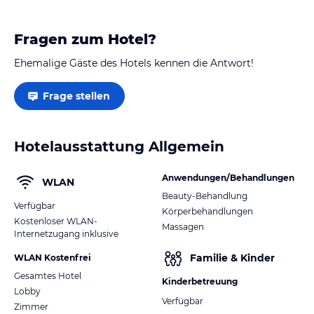
Manchmal war die Musik allerdings sooo laut, das
man nicht einmal den MP3-Player verstanden hat.
Fragen zum Hotel?
Aber…
Ehemalige Gäste des Hotels kennen die Antwort!
Frage stellen
Hotelausstattung Allgemein
Anwendungen/Behandlungen
WLAN
Beauty-Behandlung
Verfügbar
Körperbehandlungen
Kostenloser WLAN-
Massagen
Internetzugang inklusive
Familie & Kinder
WLAN Kostenfrei
Gesamtes Hotel
Kinderbetreuung
Lobby
Verfügbar
Zimmer