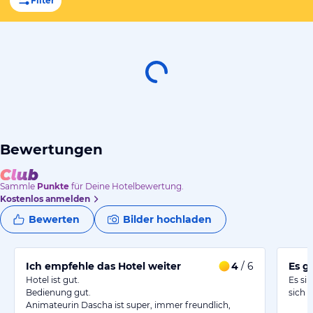
Filter
Bewertungen
Sammle
Punkte
für Deine Hotelbewertung.
Kostenlos anmelden
Bewerten
Bilder hochladen
Ich empfehle das Hotel weiter
4
/ 6
Es g
Hotel ist gut.
Es si
Bedienung gut.
sich a
Animateurin Dascha ist super, immer freundlich,