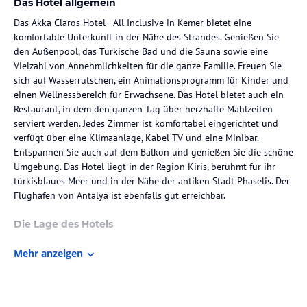
Das Hotel allgemein
Das Akka Claros Hotel - All Inclusive in Kemer bietet eine
komfortable Unterkunft in der Nähe des Strandes. Genießen Sie
den Außenpool, das Türkische Bad und die Sauna sowie eine
Vielzahl von Annehmlichkeiten für die ganze Familie. Freuen Sie
sich auf Wasserrutschen, ein Animationsprogramm für Kinder und
einen Wellnessbereich für Erwachsene. Das Hotel bietet auch ein
Restaurant, in dem den ganzen Tag über herzhafte Mahlzeiten
serviert werden. Jedes Zimmer ist komfortabel eingerichtet und
verfügt über eine Klimaanlage, Kabel-TV und eine Minibar.
Entspannen Sie auch auf dem Balkon und genießen Sie die schöne
Umgebung. Das Hotel liegt in der Region Kiris, berühmt für ihr
türkisblaues Meer und in der Nähe der antiken Stadt Phaselis. Der
Flughafen von Antalya ist ebenfalls gut erreichbar.
Die Lage des Hotels
Das Akka Claros Hotel - All Inclusive befindet sich nur wenige
Mehr anzeigen
Schritte vom Strand und unweit des Badeortes Kemer entfernt. Das
Hotel liegt inmitten der einzigartigen Pinienbäume am Fuße der
Baydaglari-Berge in der Region Kiris. Der Strand ist nur ca. 350 m
entfernt und bietet die Möglichkeit, das türkisblaue Meer zu