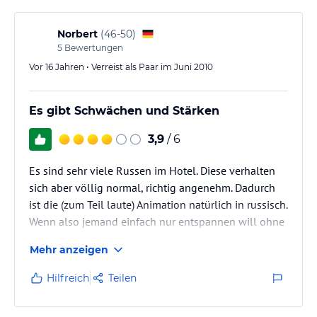
Norbert
(
46-50
)
5
Bewertungen
Vor 16 Jahren • Verreist als Paar im Juni 2010
Es gibt Schwächen und Stärken
3,9
/ 6
Es sind sehr viele Russen im Hotel. Diese verhalten
sich aber völlig normal, richtig angenehm. Dadurch
ist die (zum Teil laute) Animation natürlich in russisch.
Wenn also jemand einfach nur entspannen will ohne
viel zu unternehmen kann es hier durchaus
Mehr anzeigen
aushalten. Tagesausflüge lassen sich vor Ort gut
buchen. Deutsch wird fast in allen Geschäften
Hilfreich
Teilen
gesprochen, auch wenn es wegen der hohen Anzahl
der russischen Gäste in deren Sprache erste