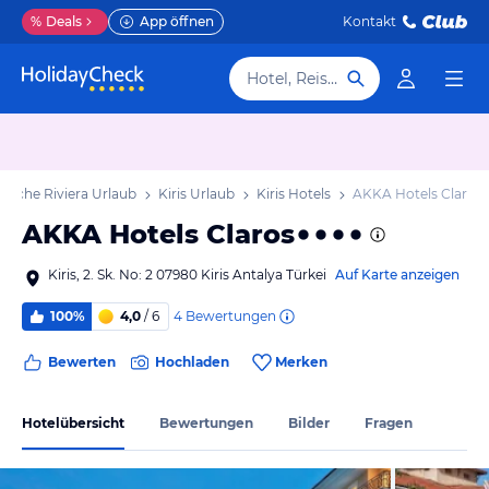
%
Deals
App öffnen
Kontakt
Hotel, Reiseziel
kische Riviera Urlaub
Kiris Urlaub
Kiris Hotels
AKKA Hotels Claros
AKKA Hotels Claros
Kiris, 2. Sk. No: 2 07980 Kiris Antalya Türkei
Auf Karte anzeigen
4
Bewertungen
100%
4,0
/ 6
Bewerten
Hochladen
Merken
Hotelübersicht
Bewertungen
Bilder
Fragen