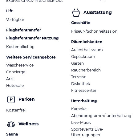
Express Check-In & Check-Out
Lift
Ausstattung
Verfügbar
Geschäfte
Flughafentransfer
Friseur-/Schönheitssalon
Flughafentransfer Nutzung
Räumlichkeiten
Kostenpflichtig
Aufenthaltsraum
Gepäckraum
Weitere Serviceangebote
Garten
Wäscheservice
Raucherbereich
Concierge
Terrasse
Arzt
Diskothek
Hotelsafe
Fitnesscenter
Parken
Unterhaltung
Karaoke
Kostenfrei
Abendprogramm/-unterhaltung
Live-Musik
Wellness
Sportevents Live-
Sauna
Übertragungen