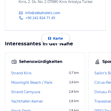
Kiris, 2. Sk. No: 2 07980 Kiris Antalya Türkei
info@akkahotels.com
+90 242 824 71 45
Karte
Interessantes in der Nähe
Sehenswürdigkeiten
Spor
Strand Kiris
0,7
km
Sailor's 
Moonlight Beach / Park
2,6
km
Citrus-Re
Strand Camyuva
2,8
km
Dolusu P
Yachthafen Kemer
2,8
km
Yörük Parki
2,8
km
PIPO-Tou