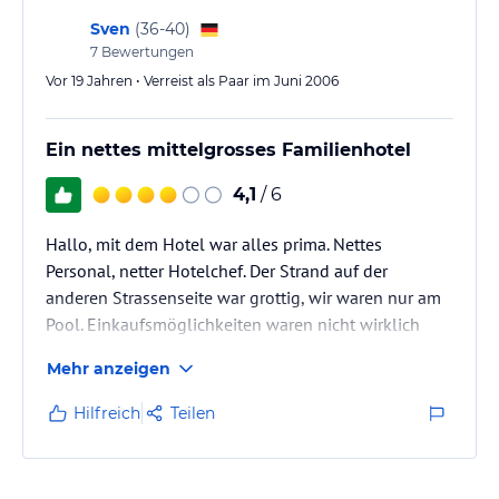
Sven
(
36-40
)
7
Bewertungen
Vor 19 Jahren • Verreist als Paar im Juni 2006
Ein nettes mittelgrosses Familienhotel
4,1
/ 6
Hallo, mit dem Hotel war alles prima. Nettes
Personal, netter Hotelchef. Der Strand auf der
anderen Strassenseite war grottig, wir waren nur am
Pool. Einkaufsmöglichkeiten waren nicht wirklich
doll, man muß schon mit dem Dolmus nach Kemer
Mehr anzeigen
reinfahren.
Sehenswertes in der Umgebung konnten wir leider
Hilfreich
Teilen
auch nicht entdecken.
Die Fitnessräume waren im Hotel nicht so prickelnd.
Die Animation war unaufdringlich und nett.