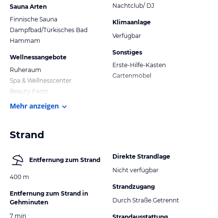
Nachtclub/ DJ
Sauna Arten
Finnische Sauna
Klimaanlage
Dampfbad/Türkisches Bad
Verfügbar
Hammam
Sonstiges
Wellnessangebote
Erste-Hilfe-Kasten
Ruheraum
Gartenmöbel
Spa & Wellnesscenter
Beauty Farm
Mehr anzeigen
Strand
Direkte Strandlage
Entfernung zum Strand
Nicht verfügbar
400 m
Strandzugang
Entfernung zum Strand in
Durch Straße Getrennt
Gehminuten
7 min
Strandausstattung