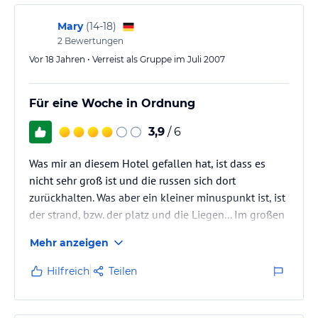
Kontaktversuche gibt.
Noch eine Bemerkung zur Animation: Tagsüber einige
Mary
(
14-18
)
(sehr…
2
Bewertungen
Vor 18 Jahren • Verreist als Gruppe im Juli 2007
Für eine Woche in Ordnung
3,9
/ 6
Was mir an diesem Hotel gefallen hat, ist dass es
nicht sehr groß ist und die russen sich dort
zurückhalten. Was aber ein kleiner minuspunkt ist, ist
der strand, bzw. der platz und die Liegen... Im großen
und ganzen aber recht zu emfehlen.
Mehr anzeigen
Hilfreich
Teilen