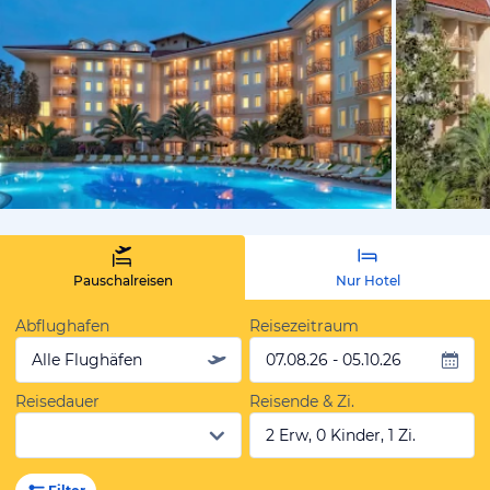
vom Hotelie
Pauschalreisen
Nur Hotel
Abflughafen
Reisezeitraum
Alle Flughäfen
07.08.26 - 05.10.26
Reisedauer
Reisende & Zi.
2 Erw, 0 Kinder, 1 Zi.