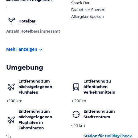
Snack Bar
1
Diabetiker Speisen
Allergiker Speisen
Hotelbar
Anzahl Hotelbars insgesamt
1
Mehr anzeigen
Umgebung
Entfernung zum
Entfernung zu
nächstgelegenen
öffentlichen
Flughafen
Verkehrsmitteln
< 100 km
< 200 m
Entfernung zum
Entfernung zum
nächstgelegenen
Stadtzentrum
Flughafen in
< 10 km
Fahrminuten
Station für HolidayCheck
1 h