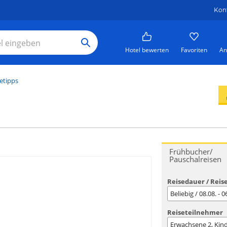
Kon
Hotel bewerten
Favoriten
An
etipps
Frühbucher/
Pauschalreisen
Reisedauer / Reis
Beliebig / 08.08. - 
Reiseteilnehmer
Erwachsene
2
, Kin