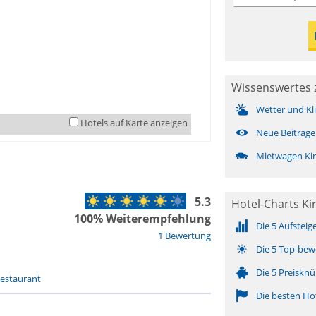
Wissenswertes z
Wetter und Kl
Hotels auf Karte anzeigen
Neue Beiträge
Mietwagen Kir
5.3
Hotel-Charts Kir
100% Weiterempfehlung
Die 5 Aufsteig
1 Bewertung
Die 5 Top-bew
Die 5 Preisknü
estaurant
Die besten Ho