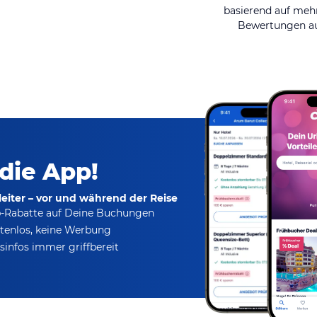
basierend auf mehr
Bewertungen au
 die App!
eiter – vor und während der Reise
p-Rabatte
auf Deine Buchungen
tenlos,
keine Werbung
infos immer griffbereit