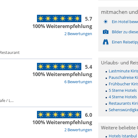
mitmachen und
5.7
Ein Hotel bew
100% Weiterempfehlung
Bilder zu die
2 Bewertungen
Einen Reiseti
 Restaurant
Urlaubs- und Rei
5.4
Lastminute Kiri
100% Weiterempfehlung
Pauschalreise Ki
6 Bewertungen
Frühbucher Kiri
5 Sterne Hotels 
4 Sterne Hotels 
fe / L...
Restaurants Kiri
Sehenswürdigkei
6.0
100% Weiterempfehlung
Weitere beliebte 
2 Bewertungen
Hotels Istanbul