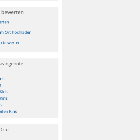
 bewerten
erten
sem Ort hochladen
pp bewerten
seangebote
s
ris
s
Kiris
Kiris
s
ten Kiris
Orte