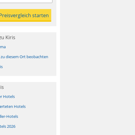
u Kiris
ima
 zu diesem Ort beobachten
is
is
er Hotels
erteten Hotels
ller-Hotels
tels 2026