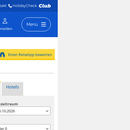
takt
HolidayCheck 
Menü
melden
Einen Reisetipp bewerten
Hotels
ezeitraum
06.10.2026
der
0