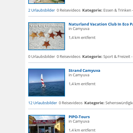
2 Urlaubsbilder
0 Reisevideos
Kategorie:
Essen & Trinken 
Naturland Vacation Club In Eco P
in Camyuva
1,4 km entfernt
0 Urlaubsbilder
0 Reisevideos
Kategorie:
Sport & Freizeit -
Strand Camyuva
in Camyuva
1,4 km entfernt
12 Urlaubsbilder
0 Reisevideos
Kategorie:
Sehenswürdigke..
PIPO-Tours
in Camyuva
1,4 km entfernt