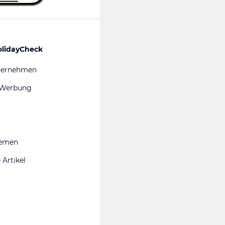
olidayCheck
ternehmen
 Werbung
hemen
 Artikel