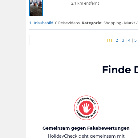
2,1 km entfernt
1 Urlaubsbild
0 Reisevideos
Kategorie:
Shopping - Markt /
[1]
|
2
|
3
|
4
|
5
Finde 
Gemeinsam gegen Fakebewertungen
HolidayCheck geht gemeinsam mit