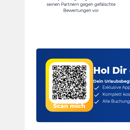
seinen Partnern gegen gefälschte
Bewertungen vor
Hol Dir
Dein Urlaubsbegl
Exklusive Ap
Komplett kos
Alle Buchungs
Scan mich