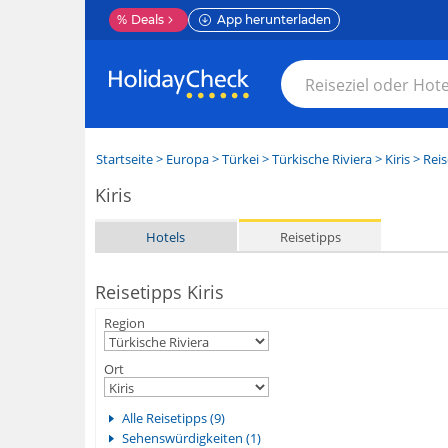
%
Deals
App herunterladen
Startseite
>
Europa
>
Türkei
>
Türkische Riviera
>
Kiris
> Reis
Kiris
Hotels
Reisetipps
Reisetipps Kiris
Region
Ort
Alle Reisetipps (9)
Sehenswürdigkeiten (1)