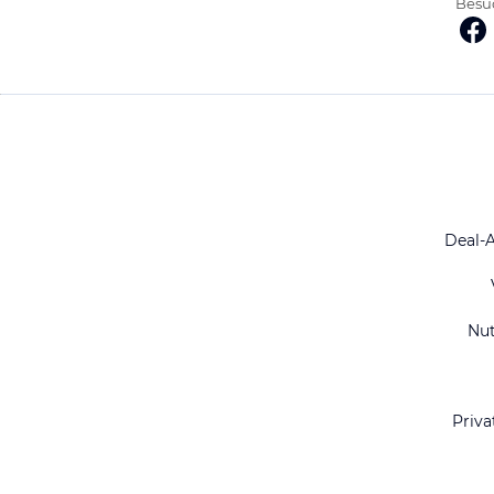
Besuc
Deal-
Nu
Priva