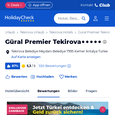
%
Deals
App öffnen
Kontakt
Hotel, Reiseziel
era Urlaub
Tekirova Urlaub
Tekirova Hotels
Güral Premier Tekirova
Güral Premier Tekirova
Tekirova Belediye Meydanı Belediye 7995 Kemer Antalya Türkei
Auf Karte anzeigen
550
Bewertungen
87%
5,3
/ 6
Bewerten
Hochladen
Merken
Hotelübersicht
Bewertungen
Bilder
Fragen