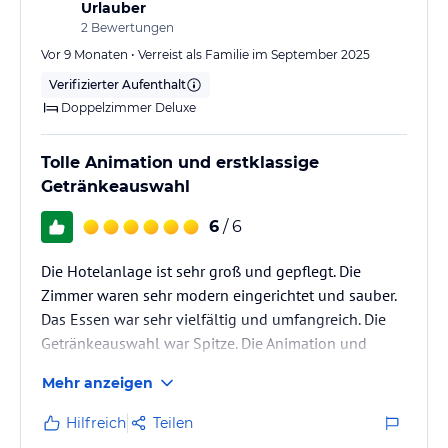
Urlauber
2
Bewertungen
Vor 9 Monaten • Verreist als Familie im September 2025
Verifizierter Aufenthalt
Doppelzimmer Deluxe
Tolle Animation und erstklassige
Getränkeauswahl
6
/ 6
Die Hotelanlage ist sehr groß und gepflegt. Die
Zimmer waren sehr modern eingerichtet und sauber.
Das Essen war sehr vielfältig und umfangreich. Die
Getränkeauswahl war Spitze. Die Animation und
abendlichen Shows waren spitzenmäßig. Wir werden
Mehr anzeigen
auf jeden Fall wiederkommen.
Hilfreich
Teilen