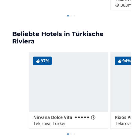
363m
Beliebte Hotels in Türkische
Riviera
97%
94%
Nirvana Dolce Vita
Tekirova, Türkei
Tekirova, 