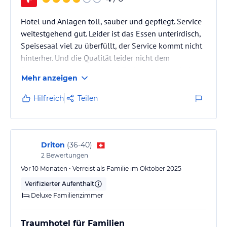
Hotel und Anlagen toll, sauber und gepflegt. Service
weitestgehend gut. Leider ist das Essen unterirdisch,
Speisesaal viel zu überfüllt, der Service kommt nicht
hinterher. Und die Qualität leider nicht dem
Sternenicveau entsprechend. Zudem sehr russisch
Mehr anzeigen
angehaucht. Für mich das Geld nicht wert....
Hilfreich
Teilen
Driton
(
36-40
)
2
Bewertungen
Vor 10 Monaten • Verreist als Familie im Oktober 2025
Verifizierter Aufenthalt
Deluxe Familienzimmer
Traumhotel für Familien