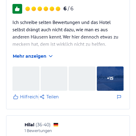
6
/ 6
Ich schreibe selten Bewertungen und das Hotel
selbst drängt auch nicht dazu, wie man es aus
anderen Häusern kennt. Wer hier dennoch etwas zu
meckern hat, dem ist wirklich nicht zu helfen.
Mehr anzeigen
Der Aquapark ist ein Traum, das Wasser hat eine
angenehme Temperatur. Überall gibt es
Markengetränke und originale Eissorten. Frühstück
+
15
und Abendessen sind hervorragend, große Auswahl,
sehr gute Qualität und durchweg lecker.
Hilfreich
Teilen
Mittags gibt es am Strand à la carte, qualitativ
hochwertig und mit tollem Blick. Am Aquapark gibt
es…
Hilal
(
36-40
)
1
Bewertungen