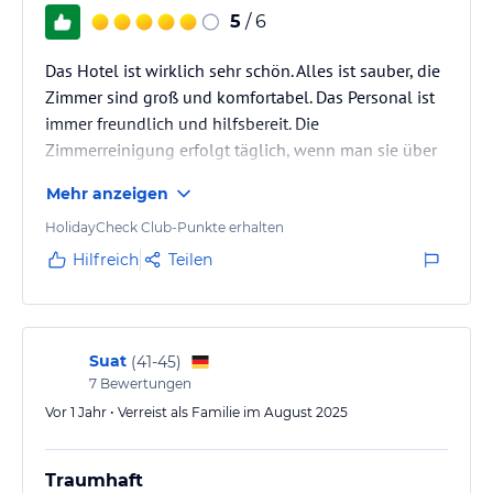
5
/ 6
Das Hotel ist wirklich sehr schön. Alles ist sauber, die
Zimmer sind groß und komfortabel. Das Personal ist
immer freundlich und hilfsbereit. Die
Zimmerreinigung erfolgt täglich, wenn man sie über
die App anfordert – das hat sehr gut funktioniert.
Mehr anzeigen
Leider ist das Essen eine große Enttäuschung. Es ist
HolidayCheck Club-Punkte erhalten
jeden Tag fast das Gleiche, geschmacklos, sehr fad
Hilfreich
Teilen
und insgesamt einfach nicht lecker. Für ein Hotel
dieser Kategorie hätten wir deutlich bessere Qualität
und mehr Abwechslung erwartet.
Suat
(
41-45
)
7
Bewertungen
Abgesehen vom Essen war alles…
Vor 1 Jahr • Verreist als Familie im August 2025
Traumhaft