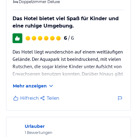
Doppelzimmer Deluxe
Das Hotel bietet viel Spaß für Kinder und
eine ruhige Umgebung.
6
/ 6
Das Hotel liegt wunderschön auf einem weitläufigen
Gelände. Der Aquapark ist beeindruckend, mit vielen
Rutschen, die sogar kleine Kinder unter Aufsicht von
Erwachsenen benutzen konnten. Darüber hinaus gibt
es viele Attraktionen speziell für kleine Kinder,
Mehr anzeigen
darunter Happyland mit unzähligen Attraktionen und
Aktivitäten für Kinder. Das Wasser in den unbeheizten
Hilfreich
Teilen
Pools ist in der ersten Oktoberhälfte leider kalt.
Urlauber
1
Bewertungen