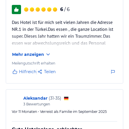
6
/ 6
Das Hotel ist für mich seit vielen Jahren die Adresse
NR.1 in der Türkei.Das essen , die ganze Location ist
super. Dieses Jahr hatten wir ein Traumzimmer. Das
essen war abwechslungsreich und das Personal
stehts freundlich. Einziges Manko… Es spricht fast
Mehr anzeigen
niemand Deutsch. Ansonsten Top!
Meilengutschrift erhalten
Hilfreich
Teilen
Aleksandar
(
31-35
)
3
Bewertungen
Vor 11 Monaten • Verreist als Familie im September 2025