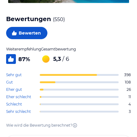
Bewertungen
(
550
)
Bewerten
Weiterempfehlung
Gesamtbewertung
5,3
/ 6
87
%
Sehr gut
398
Gut
108
Eher gut
26
Eher schlecht
11
Schlecht
4
Sehr schlecht
3
Wie wird die Bewertung berechnet?