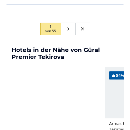
1
von
55
Hotels in der Nähe von Güral
Premier Tekirova
84%
Tekirova, 