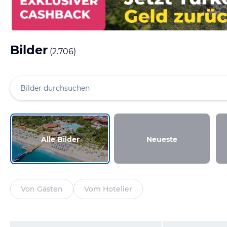
Bilder
(
2.706
)
Alle Bilder
Neueste
Von Gästen
Vom Hotelier