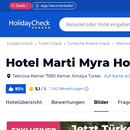
%
Deals
App herunterladen
Europa Urlaub
Türkei Urlaub
Türkische Riviera Urlaub
Tekirov
Hotel Marti Myra Ho
Tekirova Kemer 7980 Kemer Antalya Türkei
Auf Karte an
85%
5,1
/ 6
1.342
Bewertungen
Hotelübersicht
Bewertungen
Bilder
Frag