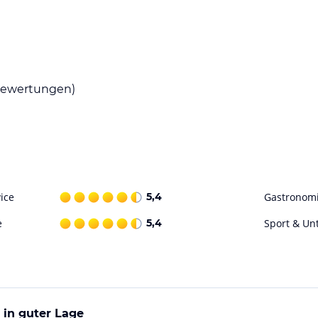
Handtücher werden gestellt.
tücksbuffet genießen und den Tag gut gestärkt
ewertungen)
n. Sie können Tischtennis spielen oder die
ohne Gewähr. Bitte lies vor der Buchung die
ice
5,4
Gastronom
e
5,4
Sport & Un
 in guter Lage