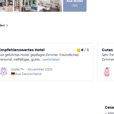
von Expedia
Alle Bilder
(
181
)
den
Empfehlenswertes Hotel
6
/ 6
Gutes
Gut geführtes Hotel, gepflegte Zimmer, freundliches
Sehr fr
ersonal, vielfältiges, gutes…
weiterlesen
Zimmer 
Gisela
71+
•
November 2025
Aus Deutschland
Gesa
< 300