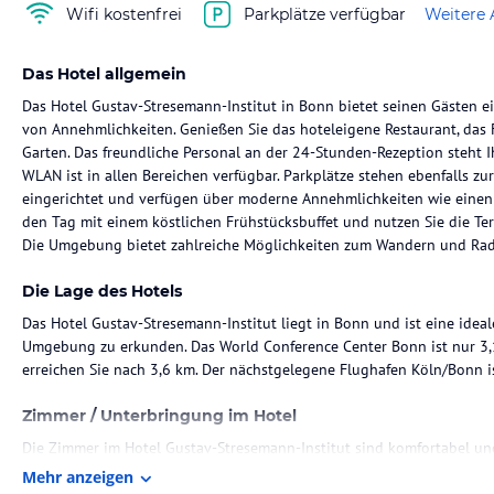
Wifi kostenfrei
Parkplätze verfügbar
Weitere 
Das Hotel allgemein
Das Hotel Gustav-Stresemann-Institut in Bonn bietet seinen Gästen ei
von Annehmlichkeiten. Genießen Sie das hoteleigene Restaurant, das 
Garten. Das freundliche Personal an der 24-Stunden-Rezeption steht I
WLAN ist in allen Bereichen verfügbar. Parkplätze stehen ebenfalls z
eingerichtet und verfügen über moderne Annehmlichkeiten wie einen F
den Tag mit einem köstlichen Frühstücksbuffet und nutzen Sie die Te
Die Umgebung bietet zahlreiche Möglichkeiten zum Wandern und Rad
Die Lage des Hotels
Das Hotel Gustav-Stresemann-Institut liegt in Bonn und ist eine idea
Umgebung zu erkunden. Das World Conference Center Bonn ist nur 3
erreichen Sie nach 3,6 km. Der nächstgelegene Flughafen Köln/Bonn is
Zimmer / Unterbringung im Hotel
Die Zimmer im Hotel Gustav-Stresemann-Institut sind komfortabel un
einen Flachbild-Sat-TV. Ein Safe und ein eigenes Badezimmer mit Dus
Mehr anzeigen