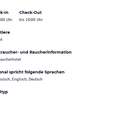
k-In
Check-Out
:00 Uhr
bis 10:00 Uhr
tiere
bt
traucher- und Raucherinformation
raucherhotel
onal spricht folgende Sprachen
ösisch, Englisch, Deutsch
ltyp