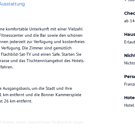
Ausstattung
Chec
ab 14
ne komfortable Unterkunft mit einer Vielzahl
Haus
Fitnesscenter und die Bar sowie den schönen
hnen jederzeit zur Verfügung und kostenfreies
Erlau
ur Verfügung. Die Zimmer sind gemütlich
lachbild-Sat-TV und einen Safe. Starten Sie
Nich
rrasse und das Tischtennisangebot des Hotels.
Nicht
fahren.
Pers
Franz
le Ausgangsbasis, um die Stadt und ihre
,1 km entfernt und die Bonner Kammerspiele
Hote
t 26 km entfernt.
Hotel
d bieten einen gemütlichen Sitzbereich sowie
che, Haartrockner und kostenlosen