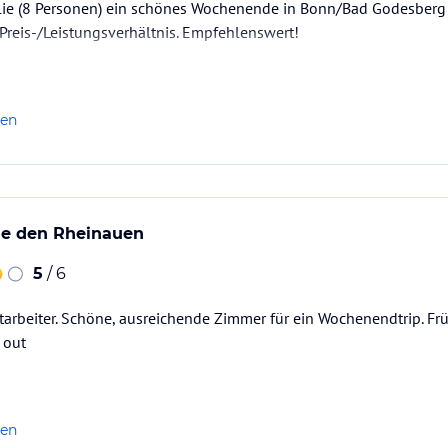
lie (8 Personen) ein schönes Wochenende in Bonn/Bad Godesberg 
Preis-/Leistungsverhältnis. Empfehlenswert!
len
he den Rheinauen
5
/ 6
tarbeiter. Schöne, ausreichende Zimmer für ein Wochenendtrip. Fr
 out
len