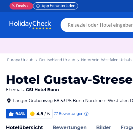
%
Deals
App herunterladen
Europa Urlaub
Deutschland Urlaub
Nordrhein-Westfalen Urlaub
Hotel Gustav-Stres
Ehemals:
GSI Hotel Bonn
Langer Grabenweg 68 53175 Bonn Nordrhein-Westfalen 
94%
4,9
/ 6
77
Bewertungen
Hotelübersicht
Bewertungen
Bilder
Frag