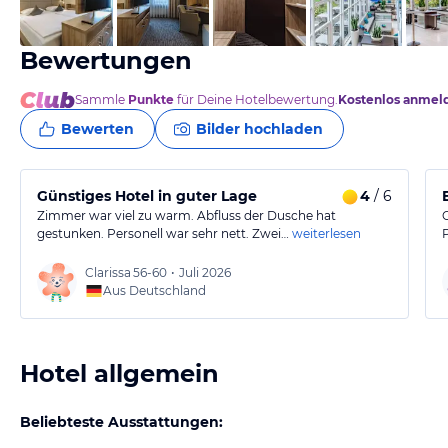
von Expedia
Bewertungen
Sammle
Punkte
für Deine Hotelbewertung.
Kostenlos anmel
Bewerten
Bilder hochladen
Günstiges Hotel in guter Lage
4
/ 6
Zimmer war viel zu warm. Abfluss der Dusche hat
gestunken. Personell war sehr nett. Zwei…
weiterlesen
P
Clarissa
56-60
•
Juli 2026
Aus Deutschland
Hotel allgemein
Beliebteste Ausstattungen: