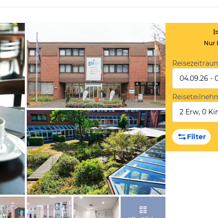
Nur 
Reisezeitrau
04.09.26 - 
Reiseteilneh
2 Erw, 0 Kin
von Expedia
Filter