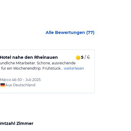
Alle Bewertungen (
77
)
 Hotel nahe den Rheinauen
5
/ 6
Schönes ruh
eundliche Mitarbeiter. Schöne, ausreichende
Das Hotel liegt
für ein Wochenendtrip. Frühstück…
weiterlesen
Mitarbeiter wa
Marco
46-50
•
Juli 2025
Roland
Aus Deutschland
Aus
mtzahl Zimmer