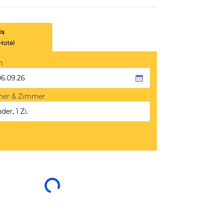
Hotel
m
06.09.26
mer & Zimmer
der, 1 Zi.