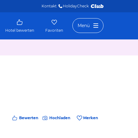
Kontakt
HolidayCheck 
Menü
Hotel bewerten
Favoriten
Bewerten
Hochladen
Merken