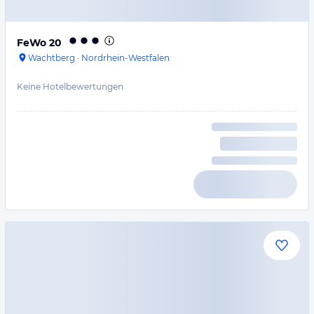
FeWo 20
Wachtberg
·
Nordrhein-Westfalen
Keine Hotelbewertungen