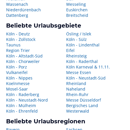
Wassenach
Wesseling
Niederdürenbach
Euskirchen
Dattenberg
Breitscheid
Beliebte Urlaubsgebiete
Köln - Deutz
Ösling / Islek
Köln - Zollstock
Köln - Sülz
Taunus
Köln - Lindenthal
Region Trier
Eifel
Köln - Altstadt-Süd
Rheinsteig
Köln - Chorweiler
Köln - Raderthal
Köln - Porz
Köln Karneval & 11.11.
Vulkaneifel
Messe Essen
Köln - Nippes
Köln - Neustadt-Süd
Koelnmesse
Rheinland
Mosel-Saar
Naheland
Köln - Raderberg
Rhein-Ruhr
Köln - Neustadt-Nord
Messe Düsseldorf
Köln - Mülheim
Bergisches Land
Köln - Ehrenfeld
Westerwald
Beliebte Urlaubsregionen
Bayern
Sachsen