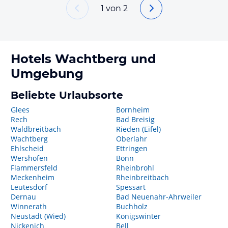
1
von
2
Hotels
Wachtberg
und
Umgebung
Beliebte Urlaubsorte
Glees
Bornheim
Rech
Bad Breisig
Waldbreitbach
Rieden (Eifel)
Wachtberg
Oberlahr
Ehlscheid
Ettringen
Wershofen
Bonn
Flammersfeld
Rheinbrohl
Meckenheim
Rheinbreitbach
Leutesdorf
Spessart
Dernau
Bad Neuenahr-Ahrweiler
Winnerath
Buchholz
Neustadt (Wied)
Königswinter
Nickenich
Bell