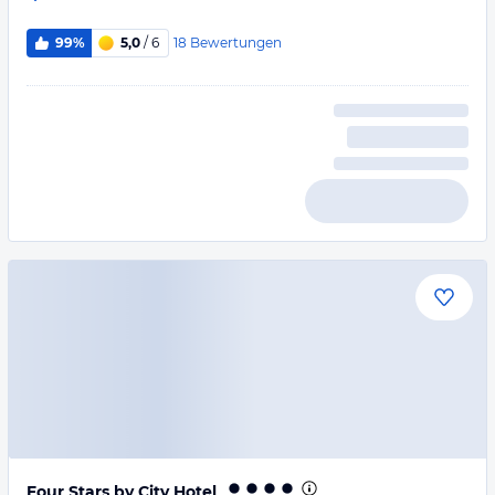
18
Bewertungen
99%
5,0
/ 6
Four Stars by City Hotel