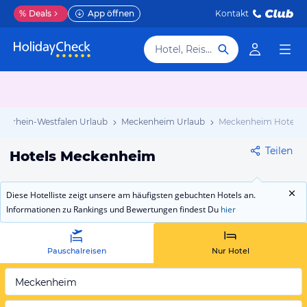
%
Deals
App öffnen
Kontakt
Hotel, Reiseziel
ordrhein-Westfalen Urlaub
Meckenheim Urlaub
Meckenheim Hotels
Teilen
Hotels Meckenheim
Diese Hotelliste zeigt unsere am häufigsten gebuchten Hotels an.
Informationen zu Rankings und Bewertungen findest Du
hier
Pauschalreisen
Nur Hotel
Meckenheim