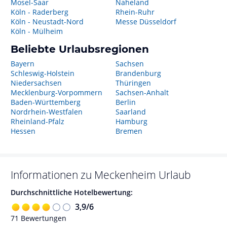
Mosel-Saar
Naheland
Köln - Raderberg
Rhein-Ruhr
Köln - Neustadt-Nord
Messe Düsseldorf
Köln - Mülheim
Beliebte Urlaubsregionen
Bayern
Sachsen
Schleswig-Holstein
Brandenburg
Niedersachsen
Thüringen
Mecklenburg-Vorpommern
Sachsen-Anhalt
Baden-Württemberg
Berlin
Nordrhein-Westfalen
Saarland
Rheinland-Pfalz
Hamburg
Hessen
Bremen
Informationen zu
Meckenheim
Urlaub
Durchschnittliche Hotelbewertung:
3,9
/
6
71
Bewertungen