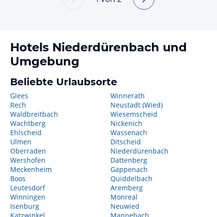
Hotels
Niederdürenbach
und
Umgebung
Beliebte Urlaubsorte
Glees
Winnerath
Rech
Neustadt (Wied)
Waldbreitbach
Wiesemscheid
Wachtberg
Nickenich
Ehlscheid
Wassenach
Ulmen
Ditscheid
Oberraden
Niederdürenbach
Wershofen
Dattenberg
Meckenheim
Gappenach
Boos
Quiddelbach
Leutesdorf
Aremberg
Winningen
Monreal
Isenburg
Neuwied
Katzwinkel
Mannebach