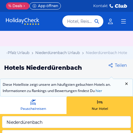
%
Deals
App öffnen
Kontakt
Hotel, Reiseziel
and-Pfalz Urlaub
Niederdürenbach Urlaub
Niederdürenbach Hotels
Teilen
Hotels Niederdürenbach
Diese Hotelliste zeigt unsere am häufigsten gebuchten Hotels an.
Informationen zu Rankings und Bewertungen findest Du
hier
Pauschalreisen
Nur Hotel
Niederdürenbach