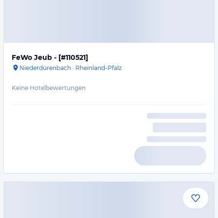
FeWo Jeub - [#110521]
Niederdürenbach
·
Rheinland-Pfalz
Keine Hotelbewertungen