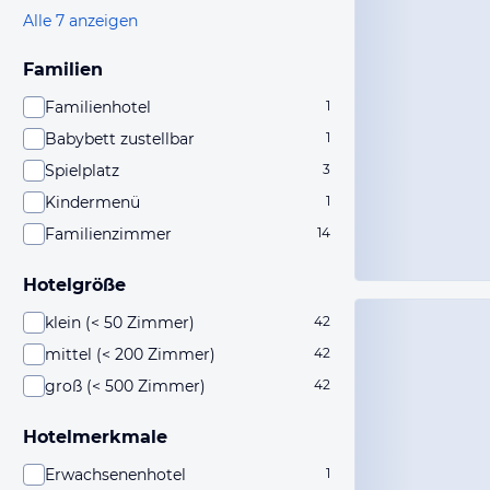
Alle 7 anzeigen
Familien
Familienhotel
1
Babybett zustellbar
1
Spielplatz
3
Kindermenü
1
Familienzimmer
14
Hotelgröße
klein (< 50 Zimmer)
42
mittel (< 200 Zimmer)
42
groß (< 500 Zimmer)
42
Hotelmerkmale
Erwachsenenhotel
1