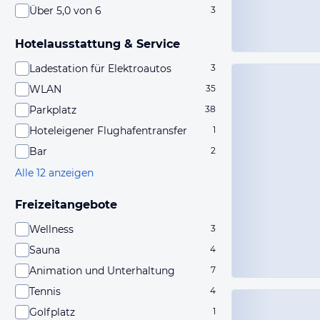
Über 5,0 von 6
3
Hotelausstattung & Service
Ladestation für Elektroautos
3
WLAN
35
Parkplatz
38
Hoteleigener Flughafentransfer
1
Bar
2
Alle 12 anzeigen
Freizeitangebote
Wellness
3
Sauna
4
Animation und Unterhaltung
7
Tennis
4
Golfplatz
1