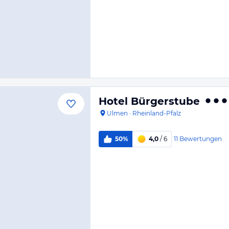
Hotel Bürgerstube
Ulmen
·
Rheinland-Pfalz
11
Bewertungen
50%
4,0
/ 6