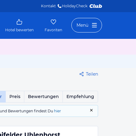
Kontakt
HolidayCheck 
Menü
Hotel bewerten
Favoriten
Teilen
r
Preis
Bewertungen
Empfehlung
gs und Bewertungen findest Du
hier
ifelder Uhlenhorst