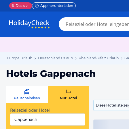
%
Deals
App herunterladen
Europa Urlaub
Deutschland Urlaub
Rheinland-Pfalz Urlaub
Ga
Hotels Gappenach
Pauschalreisen
Nur Hotel
Diese Hotelliste z
Reiseziel oder Hotel
Gappenach