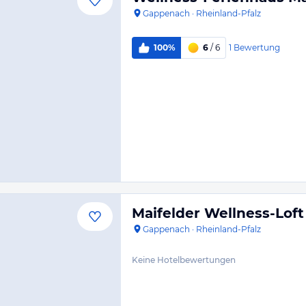
Gappenach
·
Rheinland-Pfalz
1
Bewertung
100%
6
/ 6
Maifelder Wellness-Loft
Gappenach
·
Rheinland-Pfalz
Keine Hotelbewertungen