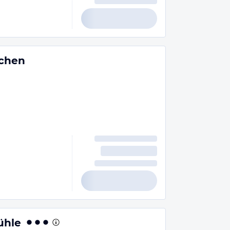
schen
ühle