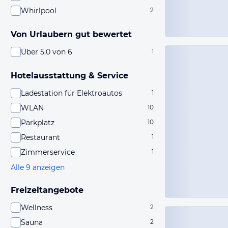
Whirlpool
2
Von Urlaubern gut bewertet
Über 5,0 von 6
1
Hotelausstattung & Service
Ladestation für Elektroautos
1
WLAN
10
Parkplatz
10
Restaurant
1
Zimmerservice
1
Alle 9 anzeigen
Freizeitangebote
Wellness
2
Sauna
2