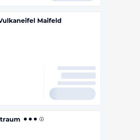
lkaneifel Maifeld
dtraum