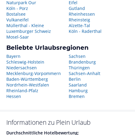
Naturpark Our
Eifel
Köln - Porz
Gutland
Bostalsee
Rheinhessen
Vulkaneifel
Rheinsteig
Müllerthal - Kleine
Alzette-Tal
Luxemburger Schweiz
Köln - Raderthal
Mosel-Saar
Beliebte Urlaubsregionen
Bayern
Sachsen
Schleswig-Holstein
Brandenburg
Niedersachsen
Thüringen
Mecklenburg-Vorpommern
Sachsen-Anhalt
Baden-Württemberg
Berlin
Nordrhein-Westfalen
Saarland
Rheinland-Pfalz
Hamburg
Hessen
Bremen
Informationen zu
Plein
Urlaub
Durchschnittliche Hotelbewertung: