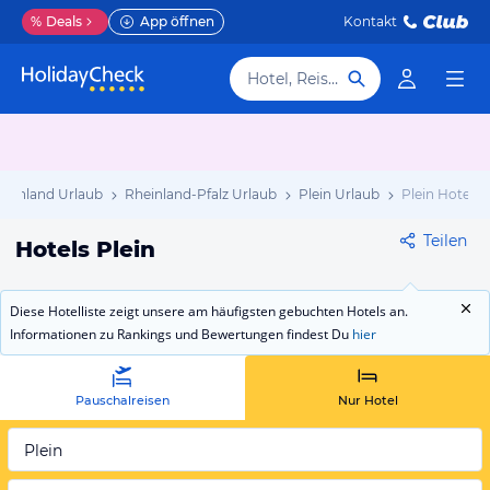
%
Deals
App öffnen
Kontakt
Hotel, Reiseziel
schland Urlaub
Rheinland-Pfalz Urlaub
Plein Urlaub
Plein Hotels
Teilen
Hotels Plein
Diese Hotelliste zeigt unsere am häufigsten gebuchten Hotels an.
Informationen zu Rankings und Bewertungen findest Du
hier
Pauschalreisen
Nur Hotel
Plein