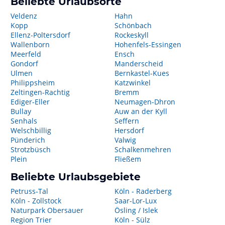
Beliebte Urlaubsorte
Veldenz
Hahn
Kopp
Schönbach
Ellenz-Poltersdorf
Rockeskyll
Wallenborn
Hohenfels-Essingen
Meerfeld
Ensch
Gondorf
Manderscheid
Ulmen
Bernkastel-Kues
Philippsheim
Katzwinkel
Zeltingen-Rachtig
Bremm
Ediger-Eller
Neumagen-Dhron
Bullay
Auw an der Kyll
Senhals
Seffern
Welschbillig
Hersdorf
Pünderich
Valwig
Strotzbüsch
Schalkenmehren
Plein
Fließem
Beliebte Urlaubsgebiete
Petruss-Tal
Köln - Raderberg
Köln - Zollstock
Saar-Lor-Lux
Naturpark Obersauer
Ösling / Islek
Region Trier
Köln - Sülz