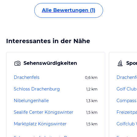
Alle Bewertungen (1)
Interessantes in der Nähe
Sehenswürdigkeiten
Spor
Drachenfels
Drachenf
0,6
km
Schloss Drachenburg
1,2
km
Nibelungenhalle
Compass 
1,3
km
Sealife Center Königswinter
Freizeitp
1,5
km
Marktplatz Königswinter
Golfclub 
1,5
km