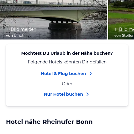
Bild melden
Bild m
von Ulrich
von Steffe
Möchtest Du Urlaub in der Nähe buchen?
Folgende Hotels könnten Dir gefallen
Hotel & Flug buchen
Oder
Nur Hotel buchen
Hotel nähe Rheinufer Bonn