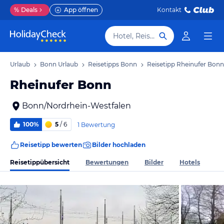
%
Deals
App öffnen
Kontakt
Hotel, Reiseziel
len Urlaub
Bonn Urlaub
Reisetipps Bonn
Reisetipp Rheinufer Bonn
Rheinufer Bonn
Bonn/Nordrhein-Westfalen
100%
5
/ 6
1 Bewertung
Reisetipp bewerten
Bilder hochladen
Reisetippübersicht
Bewertungen
Bilder
Hotels