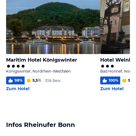
Maritim Hotel Königswinter
Hotel Weinha
Königswinter, Nordrhein-Westfalen
Bad Honnef, Nordr
98
%
5,3
/
6
100
%
5,9
/
358 Bew.
Zum Hotel
Zum Hotel
Infos Rheinufer Bonn