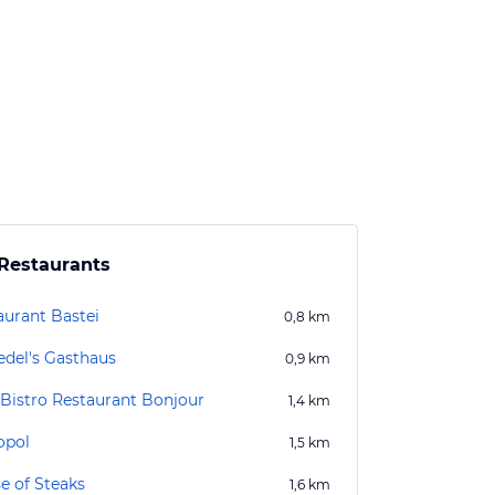
Restaurants
aurant Bastei
0,8
km
edel's Gasthaus
0,9
km
 Bistro Restaurant Bonjour
1,4
km
opol
1,5
km
e of Steaks
1,6
km