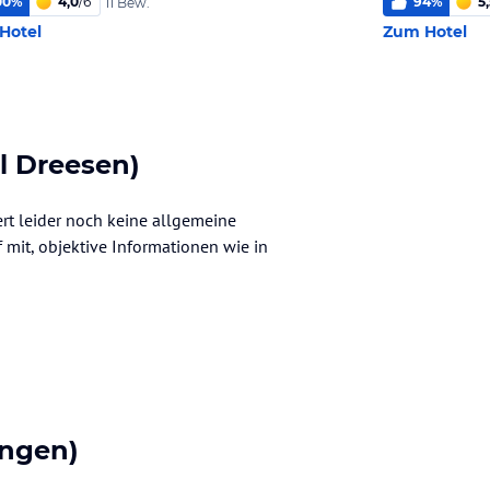
00
%
4,0
/
6
94
%
5
11 Bew.
Hotel
Zum Hotel
l Dreesen)
ert leider noch keine allgemeine
f mit, objektive Informationen wie in
ngen)