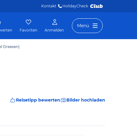
Kontakt
HolidayCheck 
Menü
werten
Favoriten
Anmelden
el Dreesen)
Reisetipp bewerten
Bilder hochladen