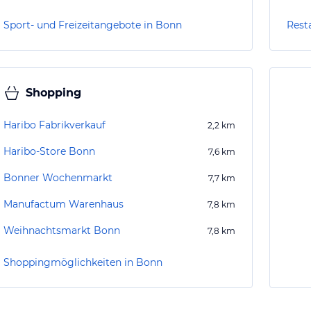
Sport- und Freizeitangebote in Bonn
Rest
Shopping
Haribo Fabrikverkauf
2,2
km
Haribo-Store Bonn
7,6
km
Bonner Wochenmarkt
7,7
km
Manufactum Warenhaus
7,8
km
Weihnachtsmarkt Bonn
7,8
km
Shoppingmöglichkeiten in Bonn