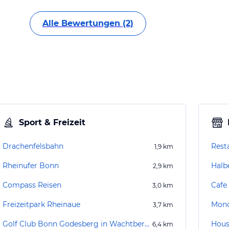
Alle Bewertungen (2)
Sport & Freizeit
Drachenfelsbahn
Rest
1,9
km
Rheinufer Bonn
Halb
2,9
km
Compass Reisen
Cafe
3,0
km
Freizeitpark Rheinaue
Mon
3,7
km
Golf Club Bonn Godesberg in Wachtberg e.V.
Hous
6,4
km