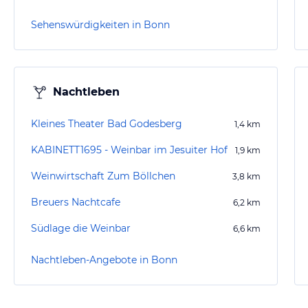
Sehenswürdigkeiten in Bonn
Nachtleben
Kleines Theater Bad Godesberg
1,4
km
KABINETT1695 - Weinbar im Jesuiter Hof
1,9
km
Weinwirtschaft Zum Böllchen
3,8
km
Breuers Nachtcafe
6,2
km
Südlage die Weinbar
6,6
km
Nachtleben-Angebote in Bonn