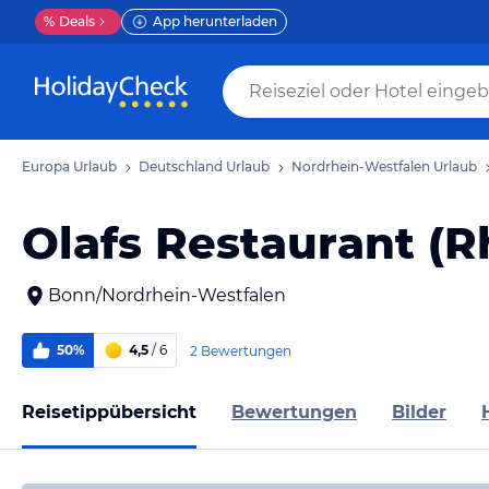
%
Deals
App herunterladen
Europa Urlaub
Deutschland Urlaub
Nordrhein-Westfalen Urlaub
Olafs Restaurant (R
Bonn/Nordrhein-Westfalen
50%
4,5
/ 6
2 Bewertungen
Reisetippübersicht
Bewertungen
Bilder