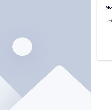
Mö
Fo