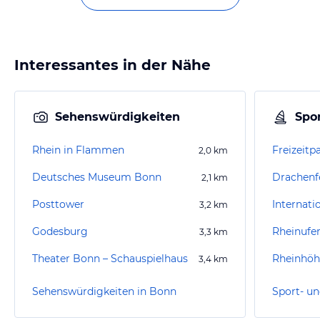
Interessantes in der Nähe
Sehenswürdigkeiten
Spor
Rhein in Flammen
Freizeitp
2,0
km
Deutsches Museum Bonn
Drachenf
2,1
km
Posttower
3,2
km
Godesburg
Rheinufe
3,3
km
Theater Bonn – Schauspielhaus
Rheinhö
3,4
km
Sehenswürdigkeiten in Bonn
Sport- un