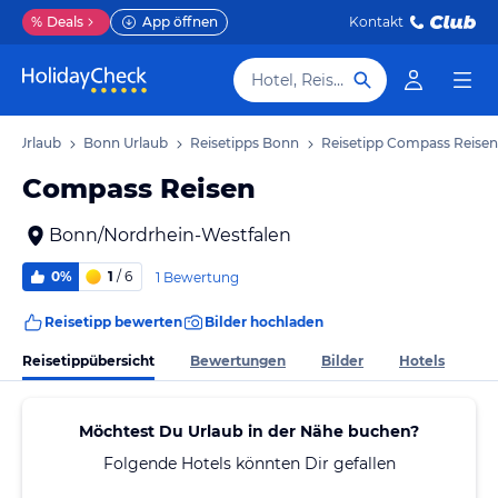
%
Deals
App öffnen
Kontakt
Hotel, Reiseziel
en Urlaub
Bonn Urlaub
Reisetipps Bonn
Reisetipp Compass Reisen
Compass Reisen
Bonn/Nordrhein-Westfalen
0%
1
/ 6
1 Bewertung
Reisetipp bewerten
Bilder hochladen
Reisetippübersicht
Bewertungen
Bilder
Hotels
Möchtest Du Urlaub in der Nähe buchen?
Folgende Hotels könnten Dir gefallen